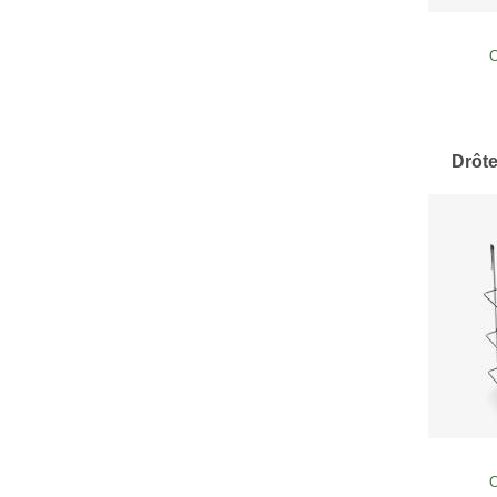
O
Drôte
O