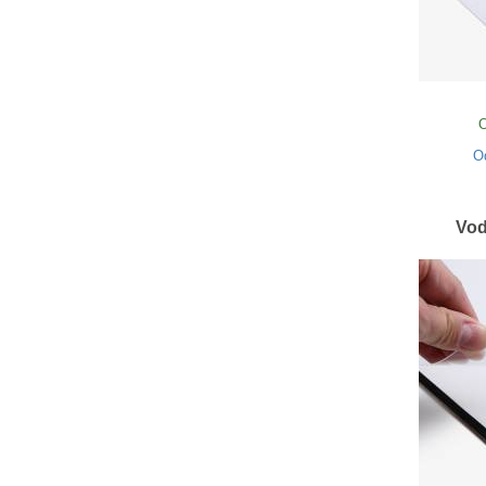
O
O
Vod