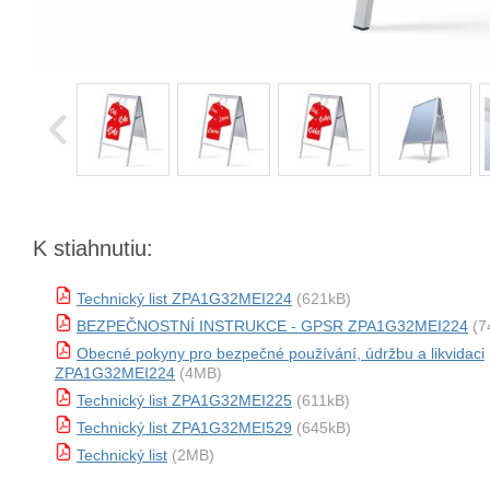
K stiahnutiu:
Technický list ZPA1G32MEI224
(621kB)
BEZPEČNOSTNÍ INSTRUKCE - GPSR ZPA1G32MEI224
(7
Obecné pokyny pro bezpečné používání, údržbu a likvidaci
ZPA1G32MEI224
(4MB)
Technický list ZPA1G32MEI225
(611kB)
Technický list ZPA1G32MEI529
(645kB)
Technický list
(2MB)