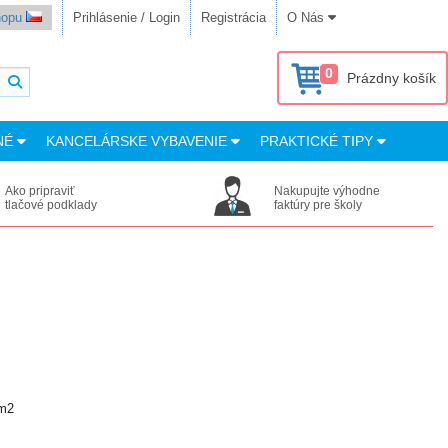
shopu
Prihlásenie / Login
Registrácia
O Nás
0
Prázdny košík
NÉ
KANCELÁRSKE VYBAVENIE
PRAKTICKÉ TIPY
Ako pripraviť
Nakupujte výhodne
tlačové podklady
faktúry pre školy
/m2