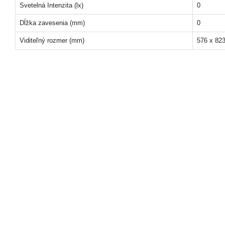
Svetelná Intenzita (lx)
0
Dĺžka zavesenia (mm)
0
Viditeľný rozmer (mm)
576 x 82