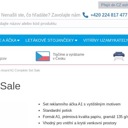
Přejít do CZ e
Nenašli ste, čo hľadáte? Zavolajte nám
+420 224 817 477
E A ÁČKA
LETÁKOVÉ STOJANČEKY
VITRÍNY UZAMYKATEĽ
Tlačíme a vyrábame
ajcov
v Česku
-board A1 Complete Set Sale
 Sale
Set reklamního áčka A1 s vytištěným motivem
Standardní potisk
Formát A1, prémiová kvalita papíru, gramáž 135 g
Vhodný pro vnitřní a kryté venkovní prostory