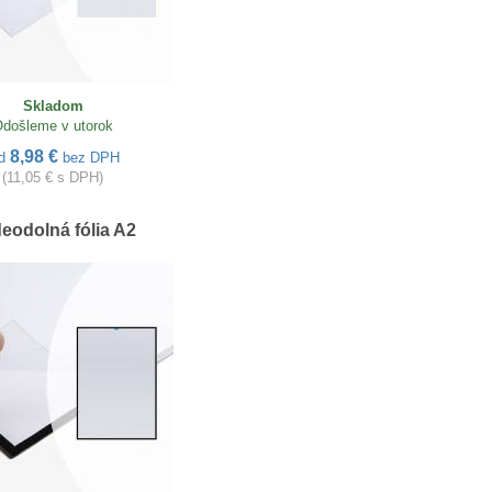
Skladom
došleme v utorok
8,98 €
d
bez DPH
(11,05 € s DPH)
eodolná fólia A2