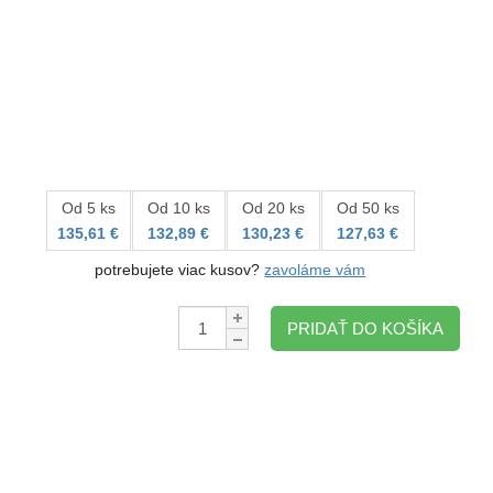
Od 5 ks
Od 10 ks
Od 20 ks
Od 50 ks
135,61 €
132,89 €
130,23 €
127,63 €
potrebujete viac kusov?
zavoláme vám
Množstvo:
PRIDAŤ DO KOŠÍKA