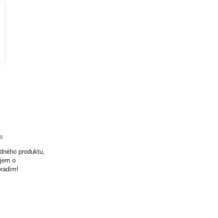
ta
odného produktu,
ujem o
oradím!