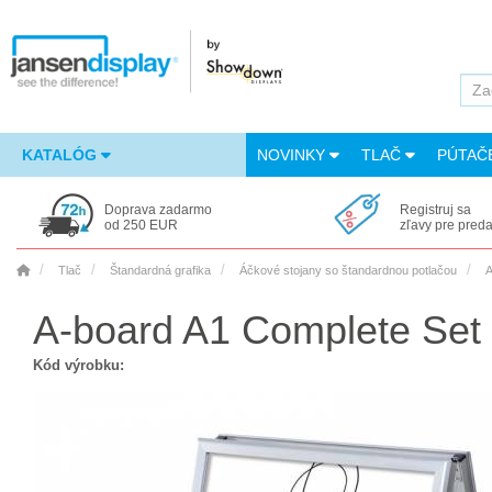
KATALÓG
NOVINKY
TLAČ
PÚTAČ
Doprava zadarmo
Registruj sa
od 250 EUR
zľavy pre pred
Tlač
Štandardná grafika
Áčkové stojany so štandardnou potlačou
A
A-board A1 Complete Set
Kód výrobku: