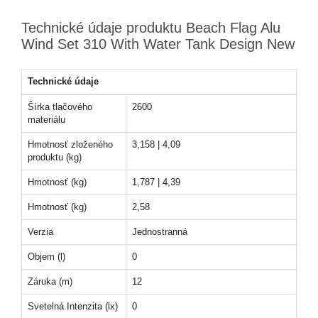
Technické údaje produktu Beach Flag Alu
Wind Set 310 With Water Tank Design New
Technické údaje
Šírka tlačového
2600
materiálu
Hmotnosť zloženého
3,158 | 4,09
produktu (kg)
Hmotnosť (kg)
1,787 | 4,39
Hmotnosť (kg)
2,58
Verzia
Jednostranná
Objem (l)
0
Záruka (m)
12
Svetelná Intenzita (lx)
0