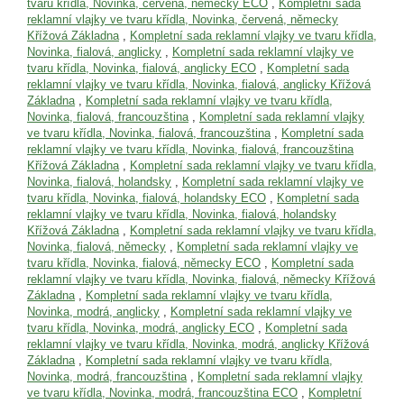
tvaru křídla, Novinka, červená, německy ECO
,
Kompletní sada
reklamní vlajky ve tvaru křídla, Novinka, červená, německy
Křížová Základna
,
Kompletní sada reklamní vlajky ve tvaru křídla,
Novinka, fialová, anglicky
,
Kompletní sada reklamní vlajky ve
tvaru křídla, Novinka, fialová, anglicky ECO
,
Kompletní sada
reklamní vlajky ve tvaru křídla, Novinka, fialová, anglicky Křížová
Základna
,
Kompletní sada reklamní vlajky ve tvaru křídla,
Novinka, fialová, francouzština
,
Kompletní sada reklamní vlajky
ve tvaru křídla, Novinka, fialová, francouzština
,
Kompletní sada
reklamní vlajky ve tvaru křídla, Novinka, fialová, francouzština
Křížová Základna
,
Kompletní sada reklamní vlajky ve tvaru křídla,
Novinka, fialová, holandsky
,
Kompletní sada reklamní vlajky ve
tvaru křídla, Novinka, fialová, holandsky ECO
,
Kompletní sada
reklamní vlajky ve tvaru křídla, Novinka, fialová, holandsky
Křížová Základna
,
Kompletní sada reklamní vlajky ve tvaru křídla,
Novinka, fialová, německy
,
Kompletní sada reklamní vlajky ve
tvaru křídla, Novinka, fialová, německy ECO
,
Kompletní sada
reklamní vlajky ve tvaru křídla, Novinka, fialová, německy Křížová
Základna
,
Kompletní sada reklamní vlajky ve tvaru křídla,
Novinka, modrá, anglicky
,
Kompletní sada reklamní vlajky ve
tvaru křídla, Novinka, modrá, anglicky ECO
,
Kompletní sada
reklamní vlajky ve tvaru křídla, Novinka, modrá, anglicky Křížová
Základna
,
Kompletní sada reklamní vlajky ve tvaru křídla,
Novinka, modrá, francouzština
,
Kompletní sada reklamní vlajky
ve tvaru křídla, Novinka, modrá, francouzština ECO
,
Kompletní