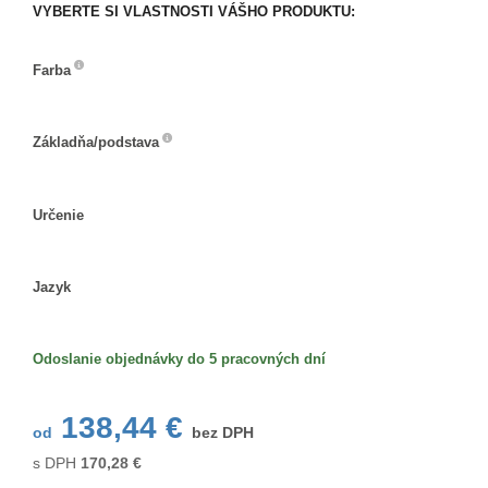
VYBERTE SI VLASTNOSTI VÁŠHO PRODUKTU:
Farba
Farba
Základňa/podstava
Základňa/podstava
Určenie
Určenie
Jazyk
Jazyk
Odoslanie objednávky do 5 pracovných dní
138,44 €
od
bez DPH
s DPH
170,28
€