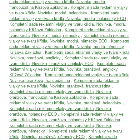
sada reklamní vlajky ve tvaru křídla, Novinka, modrá,
francouzština Křížová Základna
,
Kompletní sada reklamní vlajky
ve tvaru křídla, Novinka, modrá, holandsky
,
Kompletní sada
reklamní vlajky ve tvaru křídla, Novinka, modrá, holandsky ECO
,
Kompletní sada reklamní vlajky ve tvaru křídla, Novinka, modrá,
holandsky Křížová Základna
,
Kompletní sada reklamní vlajky ve
tvaru křídla, Novinka, modrá, německy
,
Kompletní sada reklamní
vlajky ve tvaru křídla, Novinka, modrá, německy ECO
,
Kompletní
sada reklamní vlajky ve tvaru křídla, Novinka, modrá, německy
Křížová Základna
,
Kompletní sada reklamní vlajky ve tvaru křídla,
Novinka, oranžová, anglicky
,
Kompletní sada reklamní vlajky ve
tvaru křídla, Novinka, oranžová, anglicky ECO
,
Kompletní sada
reklamní vlajky ve tvaru křídla, Novinka, oranžová, anglicky
Křížová Základna
,
Kompletní sada reklamní vlajky ve tvaru křídla,
Novinka, oranžová, francouzština
,
Kompletní sada reklamní
vlajky ve tvaru křídla, Novinka, oranžová, francouzština
,
Kompletní sada reklamní vlajky ve tvaru křídla, Novinka,
oranžová, francouzština Křížová Základna
,
Kompletní sada
reklamní vlajky ve tvaru křídla, Novinka, oranžová, holandsky
,
Kompletní sada reklamní vlajky ve tvaru křídla, Novinka,
oranžová, holandsky ECO
,
Kompletní sada reklamní vlajky ve
tvaru křídla, Novinka, oranžová, holandsky Křížová Základna
,
Kompletní sada reklamní vlajky ve tvaru křídla, Novinka,
oranžová, německy
,
Kompletní sada reklamní vlajky ve tvaru
křídla, Novinka, oranžová, německy ECO
,
Kompletní sada