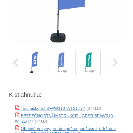
K stiahnutiu:
Technický list BFAW310-WT21-I77
(341kB)
BEZPEČNOSTNÍ INSTRUKCE - GPSR BFAW310-
WT21-I77
(74kB)
Obecné pokyny pro bezpečné používání, údržbu a