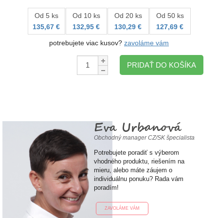
Od 5 ks
Od 10 ks
Od 20 ks
Od 50 ks
135,67 €
132,95 €
130,29 €
127,69 €
potrebujete viac kusov?
zavoláme vám
Množstvo:
PRIDAŤ DO KOŠÍKA
Eva Urbanová
Obchodný manager CZ/SK špecialista
Potrebujete poradiť s výberom
vhodného produktu, riešením na
mieru, alebo máte záujem o
individuálnu ponuku? Rada vám
poradím!
ZAVOLÁME VÁM