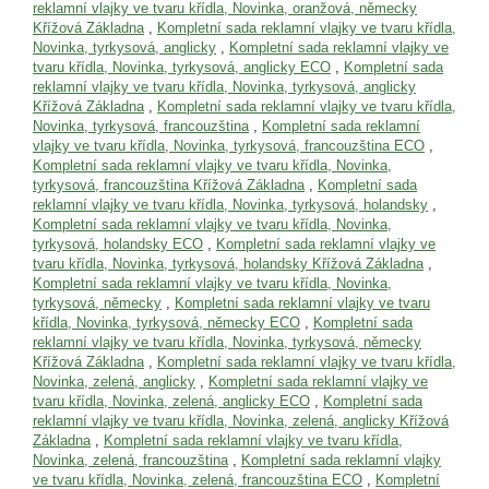
reklamní vlajky ve tvaru křídla, Novinka, oranžová, německy
Křížová Základna
,
Kompletní sada reklamní vlajky ve tvaru křídla,
Novinka, tyrkysová, anglicky
,
Kompletní sada reklamní vlajky ve
tvaru křídla, Novinka, tyrkysová, anglicky ECO
,
Kompletní sada
reklamní vlajky ve tvaru křídla, Novinka, tyrkysová, anglicky
Křížová Základna
,
Kompletní sada reklamní vlajky ve tvaru křídla,
Novinka, tyrkysová, francouzština
,
Kompletní sada reklamní
vlajky ve tvaru křídla, Novinka, tyrkysová, francouzština ECO
,
Kompletní sada reklamní vlajky ve tvaru křídla, Novinka,
tyrkysová, francouzština Křížová Základna
,
Kompletní sada
reklamní vlajky ve tvaru křídla, Novinka, tyrkysová, holandsky
,
Kompletní sada reklamní vlajky ve tvaru křídla, Novinka,
tyrkysová, holandsky ECO
,
Kompletní sada reklamní vlajky ve
tvaru křídla, Novinka, tyrkysová, holandsky Křížová Základna
,
Kompletní sada reklamní vlajky ve tvaru křídla, Novinka,
tyrkysová, německy
,
Kompletní sada reklamní vlajky ve tvaru
křídla, Novinka, tyrkysová, německy ECO
,
Kompletní sada
reklamní vlajky ve tvaru křídla, Novinka, tyrkysová, německy
Křížová Základna
,
Kompletní sada reklamní vlajky ve tvaru křídla,
Novinka, zelená, anglicky
,
Kompletní sada reklamní vlajky ve
tvaru křídla, Novinka, zelená, anglicky ECO
,
Kompletní sada
reklamní vlajky ve tvaru křídla, Novinka, zelená, anglicky Křížová
Základna
,
Kompletní sada reklamní vlajky ve tvaru křídla,
Novinka, zelená, francouzština
,
Kompletní sada reklamní vlajky
ve tvaru křídla, Novinka, zelená, francouzština ECO
,
Kompletní