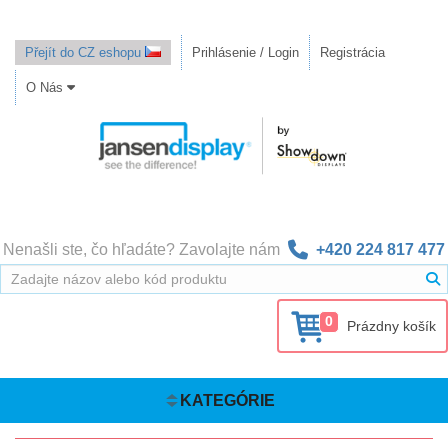
Přejít do CZ eshopu
Prihlásenie / Login
Registrácia
O Nás
Nenašli ste, čo hľadáte? Zavolajte nám
+420 224 817 477
0
Prázdny košík
KATEGÓRIE