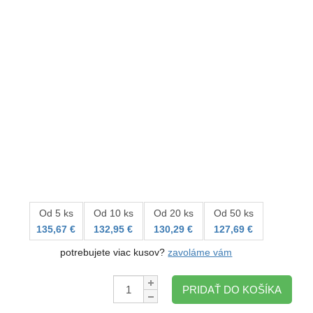
Od 5 ks
Od 10 ks
Od 20 ks
Od 50 ks
135,67 €
132,95 €
130,29 €
127,69 €
potrebujete viac kusov?
zavoláme vám
Množstvo:
PRIDAŤ DO KOŠÍKA