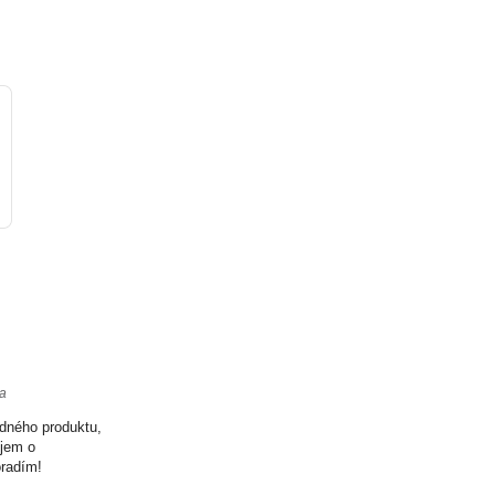
ta
odného produktu,
ujem o
oradím!