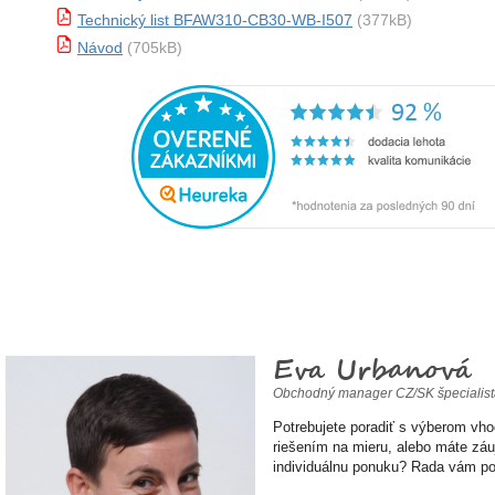
Technický list BFAW310-CB30-WB-I507
(377kB)
Návod
(705kB)
Eva Urbanová
Obchodný manager CZ/SK špecialis
Potrebujete poradiť s výberom vh
riešením na mieru, alebo máte zá
individuálnu ponuku? Rada vám p