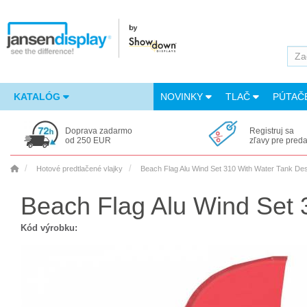
KATALÓG
NOVINKY
TLAČ
PÚTAČ
Doprava zadarmo
Registruj sa
od 250 EUR
zľavy pre pred
Hotové predtlačené vlajky
Beach Flag Alu Wind Set 310 With Water Tank Des
Beach Flag Alu Wind Set 
Kód výrobku: