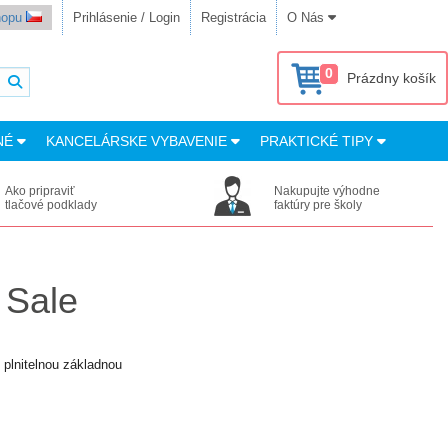
shopu
Prihlásenie / Login
Registrácia
O Nás
0
Prázdny košík
NÉ
KANCELÁRSKE VYBAVENIE
PRAKTICKÉ TIPY
Ako pripraviť
Nakupujte výhodne
tlačové podklady
faktúry pre školy
 Sale
plnitelnou základnou