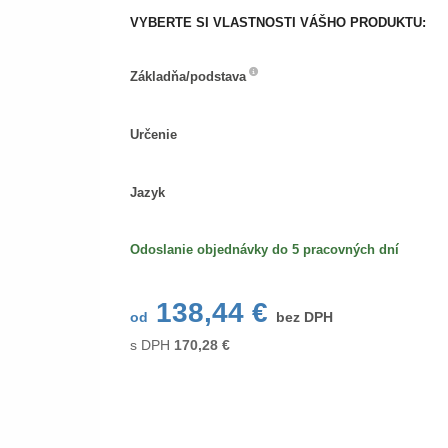
VYBERTE SI VLASTNOSTI VÁŠHO PRODUKTU:
Základňa/podstava
Základňa/podstava
Určenie
Určenie
Jazyk
Jazyk
Odoslanie objednávky do 5 pracovných dní
138,44 €
od
bez DPH
s DPH
170,28
€