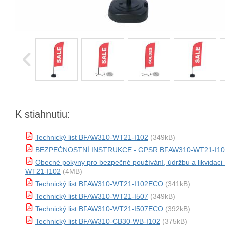
K stiahnutiu:
Technický list BFAW310-WT21-I102
(349kB)
BEZPEČNOSTNÍ INSTRUKCE - GPSR BFAW310-WT21-I10
Obecné pokyny pro bezpečné používání, údržbu a likvidac
WT21-I102
(4MB)
Technický list BFAW310-WT21-I102ECO
(341kB)
Technický list BFAW310-WT21-I507
(349kB)
Technický list BFAW310-WT21-I507ECO
(392kB)
Technický list BFAW310-CB30-WB-I102
(375kB)