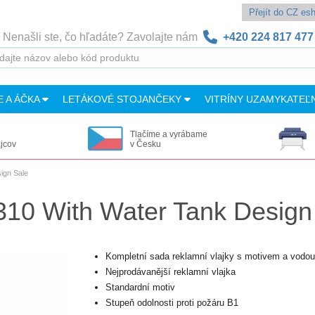
Přejít do CZ e
Nenašli ste, čo hľadáte? Zavolajte nám
+420 224 817 477
E A ÁČKA
LETÁKOVÉ STOJANČEKY
VITRÍNY UZAMYKATEĽ
Tlačíme a vyrábame
ajcov
v Česku
ign Sale
310 With Water Tank Design
Kompletní sada reklamní vlajky s motivem a vodou 
Nejprodávanější reklamní vlajka
Standardní motiv
Stupeň odolnosti proti požáru B1