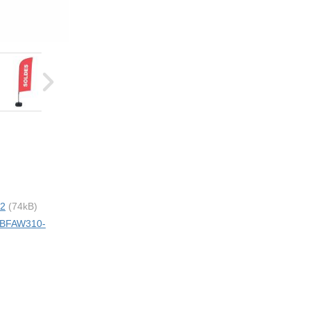
2
(74kB)
i BFAW310-