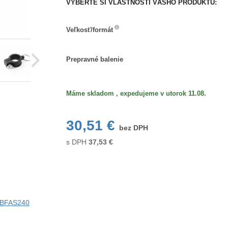
VYBERTE SI VLASTNOSTI VÁŠHO PRODUKTU:
Veľkosť/formát
Veľkosť/formát
Prepravné
Prepravné balenie
balenie
Máme skladom , expedujeme v utorok 11.08.
30,51 €
bez DPH
s DPH
37,53
€
i BFAS240