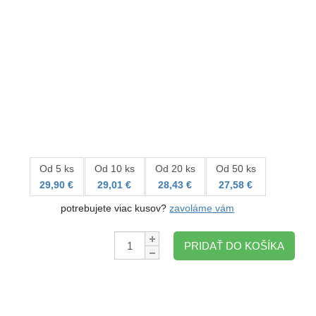
Od 5 ks
Od 10 ks
Od 20 ks
Od 50 ks
29,90 €
29,01 €
28,43 €
27,58 €
potrebujete viac kusov?
zavoláme vám
Množstvo:
PRIDAŤ DO KOŠÍKA