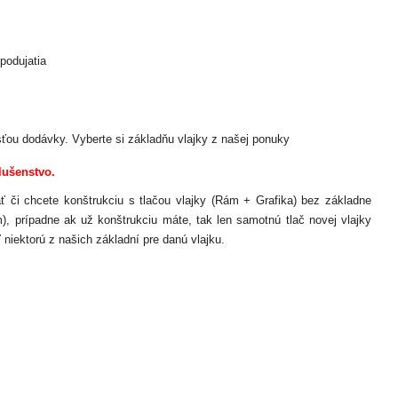
podujatia
ťou dodávky. Vyberte si základňu vlajky z našej ponuky
lušenstvo.
dať či chcete konštrukciu s tlačou vlajky (Rám + Grafika) bez základne
), prípadne ak už konštrukciu máte, tak len samotnú tlač novej vlajky
 niektorú z našich základní pre danú vlajku.