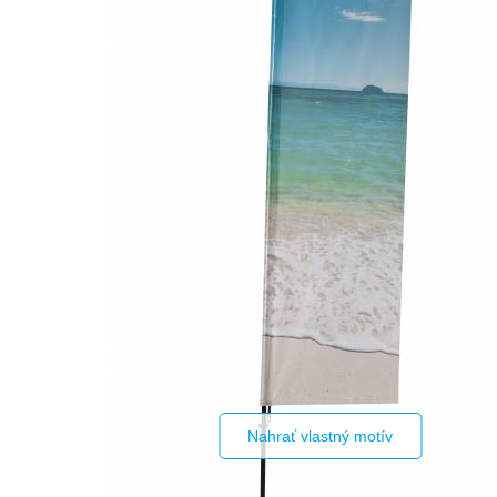
Nahrať vlastný motív