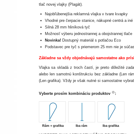
tlač novej vlajky (Plagát).
Najobľúbenejšia reklamná vlajka v tvare kvapky
Vhodné pre čerpacie stanice, nákupné centrá a iné 
Silná 28 mm hliníková tyč
Možnosť výberu jednostrannej a obojstrannej tlače
Novinka!
Dostupný materiál s potlačou Eco
Podstavec pre tyč s priemerom 25 mm nie je súčas
Základne sa vždy objednávajú samostatne ako prís
Vlajka sa skladá z troch častí, je preto dôležité za
alebo len samotnú konštrukciu bez základne (Len rám
(Len grafika). Vždy je však nutné si samostatne vybrať
Vyberte prosím kombináciu produktov
:
Rám + grafika
Iba rám
Iba grafika