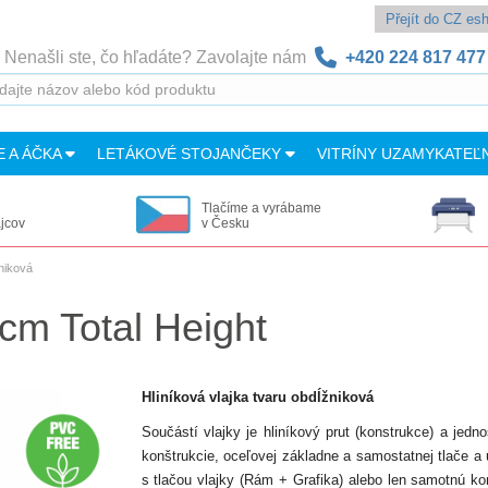
Přejít do CZ e
Nenašli ste, čo hľadáte? Zavolajte nám
+420 224 817 477
E A ÁČKA
LETÁKOVÉ STOJANČEKY
VITRÍNY UZAMYKATEĽ
Tlačíme a vyrábame
ajcov
v Česku
niková
cm Total Height
Hliníková vlajka tvaru
obdĺžniková
Součástí vlajky je hliníkový prut (konstrukce) a jedn
konštrukcie, oceľovej základne a samostatnej tlače a u
s tlačou vlajky (Rám + Grafika) alebo len samotnú ko