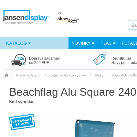
KATALÓG
NOVINKY
TLAČ
PÚTAČ
Doprava zadarmo
Registruj sa
od 250 EUR
zľavy pre pred
Praktické tipy
Propagačné akcie a výstavy
Vlajky
Vlajka ALU obdĺž
Beachflag Alu Square 240
Kód výrobku: