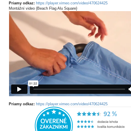
Priamy odkaz:
https://player.vimeo.com/video/470624425
Montážní video {Beach Flag Alu Square}
Priamy odkaz:
https://player.vimeo.com/video/470624425