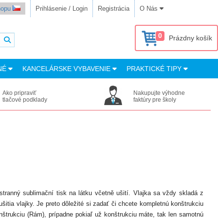
shopu
Prihlásenie / Login
Registrácia
O Nás
0
Prázdny košík
NÉ
KANCELÁRSKE VYBAVENIE
PRAKTICKÉ TIPY
Ako pripraviť
Nakupujte výhodne
tlačové podklady
faktúry pre školy
ostranný sublimační tisk na látku včetně ušití. Vlajka sa vždy skladá z
šitia vlajky. Je preto dôležité si zadať či chcete kompletnú konštrukciu
nštrukciu (Rám), prípadne pokiaľ už konštrukciu máte, tak len samotnú