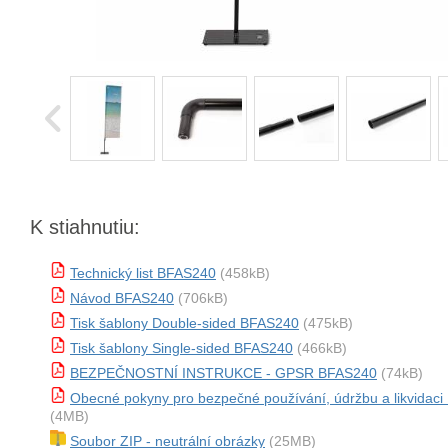
K stiahnutiu:
Technický list BFAS240
(458kB)
Návod BFAS240
(706kB)
Tisk šablony Double-sided BFAS240
(475kB)
Tisk šablony Single-sided BFAS240
(466kB)
BEZPEČNOSTNÍ INSTRUKCE - GPSR BFAS240
(74kB)
Obecné pokyny pro bezpečné používání, údržbu a likvidac
(4MB)
Soubor ZIP - neutrální obrázky
(25MB)