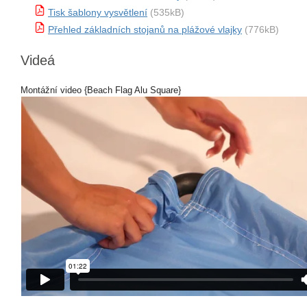
Tisk šablony vysvětlení
(535kB)
Přehled základních stojanů na plážové vlajky
(776kB)
Videá
Montážní video {Beach Flag Alu Square}