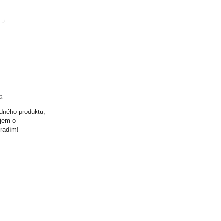
ta
odného produktu,
ujem o
oradím!