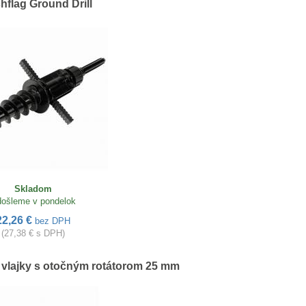
hflag Ground Drill
Skladom
ošleme v pondelok
22,26 €
bez DPH
(27,38 € s DPH)
 vlajky s otočným rotátorom 25 mm