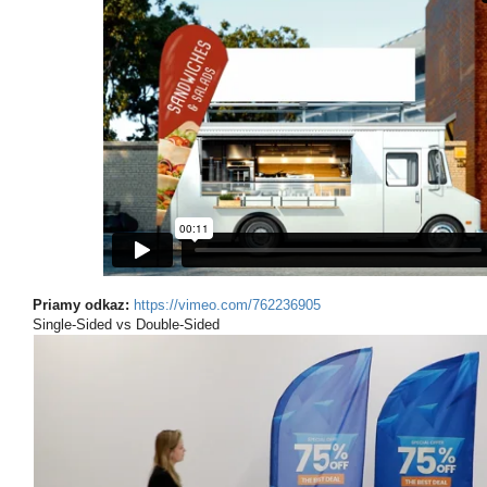
Priamy odkaz:
https://vimeo.com/762236905
Single-Sided vs Double-Sided