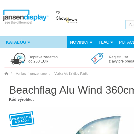
KATALÓG
NOVINKY
TLAČ
PÚTAČ
Doprava zadarmo
Registruj sa
od 250 EUR
zľavy pre pred
Venkovní prezentace
Vlajka Alu Krídlo / Pádlo
Beachflag Alu Wind 360cm
Kód výrobku: