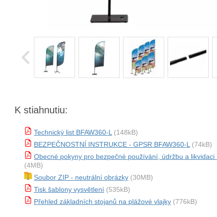
K stiahnutiu:
Technický list BFAW360-L
(148kB)
BEZPEČNOSTNÍ INSTRUKCE - GPSR BFAW360-L
(74kB)
Obecné pokyny pro bezpečné používání, údržbu a likvidac
(4MB)
Soubor ZIP - neutrální obrázky
(30MB)
Tisk šablony vysvětlení
(535kB)
Přehled základních stojanů na plážové vlajky
(776kB)