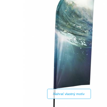
Nahrať vlastný motív