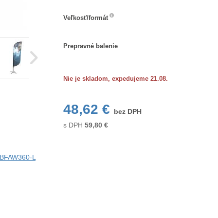
Veľkosť/formát
Veľkosť/formát
Prepravné
Prepravné balenie
balenie
Nie je skladom, expedujeme 21.08.
48,62 €
bez DPH
s DPH
59,80
€
i BFAW360-L