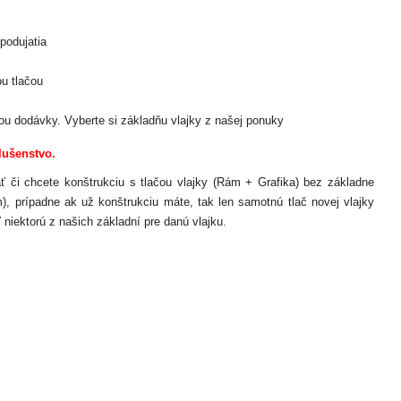
podujatia
u tlačou
u dodávky. Vyberte si základňu vlajky z našej ponuky
lušenstvo.
dať či chcete konštrukciu s tlačou vlajky (Rám + Grafika) bez základne
), prípadne ak už konštrukciu máte, tak len samotnú tlač novej vlajky
 niektorú z našich základní pre danú vlajku.