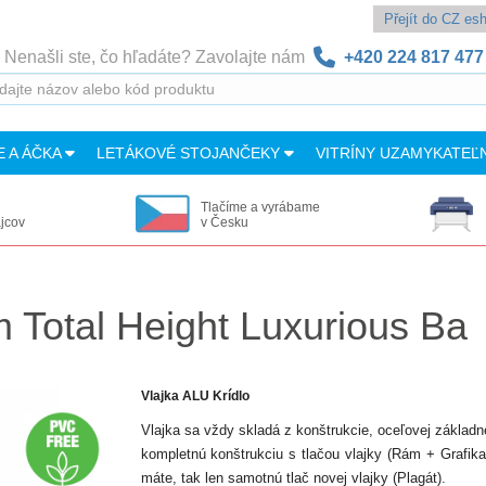
Přejít do CZ e
Nenašli ste, čo hľadáte? Zavolajte nám
+420 224 817 477
E A ÁČKA
LETÁKOVÉ STOJANČEKY
VITRÍNY UZAMYKATEĽ
Tlačíme a vyrábame
ajcov
v Česku
 Total Height Luxurious Ba
Vlajka ALU Krídlo
Vlajka sa vždy skladá z konštrukcie, oceľovej základne 
kompletnú konštrukciu s tlačou vlajky (Rám + Grafika
máte, tak len samotnú tlač novej vlajky (Plagát).