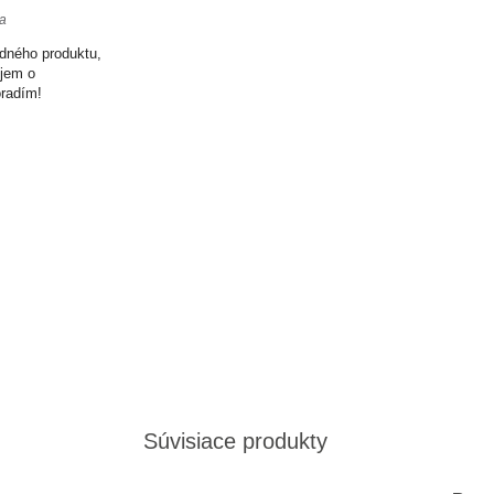
ta
odného produktu,
ujem o
oradím!
Súvisiace produkty