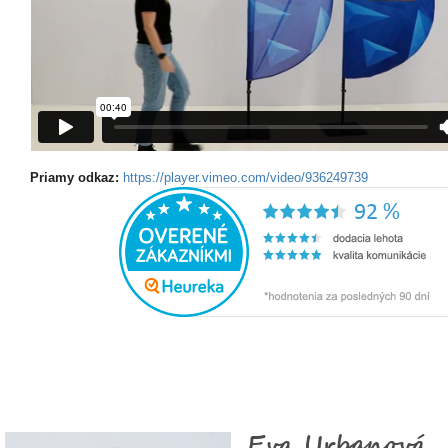
Priamy odkaz:
https://player.vimeo.com/video/936249739
Eva Urbanová