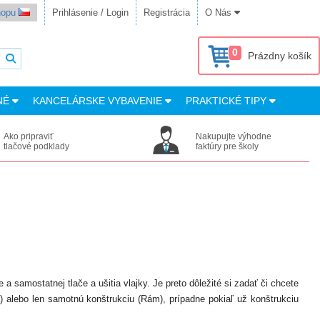
shopu
Prihlásenie / Login
Registrácia
O Nás
0
Prázdny košík
NÉ
KANCELÁRSKE VYBAVENIE
PRAKTICKÉ TIPY
Ako pripraviť
Nakupujte výhodne
tlačové podklady
faktúry pre školy
a samostatnej tlače a ušitia vlajky. Je preto dôležité si zadať či chcete
) alebo len samotnú konštrukciu (Rám), prípadne pokiaľ už konštrukciu