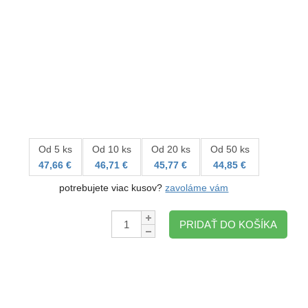
Od 5 ks
Od 10 ks
Od 20 ks
Od 50 ks
47,66 €
46,71 €
45,77 €
44,85 €
potrebujete viac kusov?
zavoláme vám
Množstvo:
PRIDAŤ DO KOŠÍKA