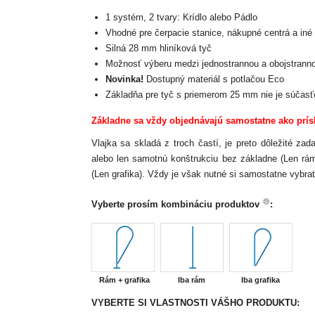
1 systém, 2 tvary: Krídlo alebo Pádlo
Vhodné pre čerpacie stanice, nákupné centrá a iné 
Silná 28 mm hliníková tyč
Možnosť výberu medzi jednostrannou a obojstranno
Novinka!
Dostupný materiál s potlačou Eco
Základňa pre tyč s priemerom 25 mm nie je súčasťo
Základne sa vždy objednávajú samostatne ako prís
Vlajka sa skladá z troch častí, je preto dôležité za
alebo len samotnú konštrukciu bez základne (Len rám
(Len grafika). Vždy je však nutné si samostatne vybrať
Vyberte prosím kombináciu produktov
:
Rám + grafika
Iba rám
Iba grafika
VYBERTE SI VLASTNOSTI VÁŠHO PRODUKTU: