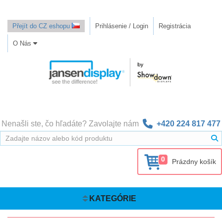
Přejít do CZ eshopu
Prihlásenie / Login
Registrácia
O Nás
Nenašli ste, čo hľadáte? Zavolajte nám
+420 224 817 477
0
Prázdny košík
KATEGÓRIE