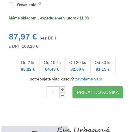
Osvetlenie
Máme skladom , expedujeme v utorok 11.08.
87,97 €
bez DPH
s DPH
108,20
€
Od 2 ks
Od 10 ks
Od 20 ks
Od 50 ks
86,22 €
84,49 €
82,80 €
81,15 €
potrebujete viac kusov?
zavoláme vám
Množstvo:
PRIDAŤ DO KOŠÍKA
Eva Urbanová