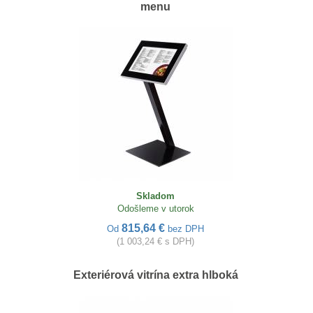
menu
Skladom
Odošleme v utorok
815,64 €
Od
bez DPH
(1 003,24 € s DPH)
Exteriérová vitrína extra hlboká