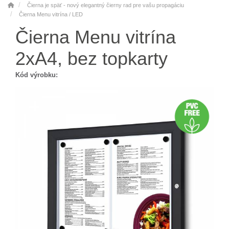
Čierna je späť - nový elegantný čierny rad pre vašu propagáciu
Čierna Menu vitrína / LED
Čierna Menu vitrína
2xA4, bez topkarty
Kód výrobku: