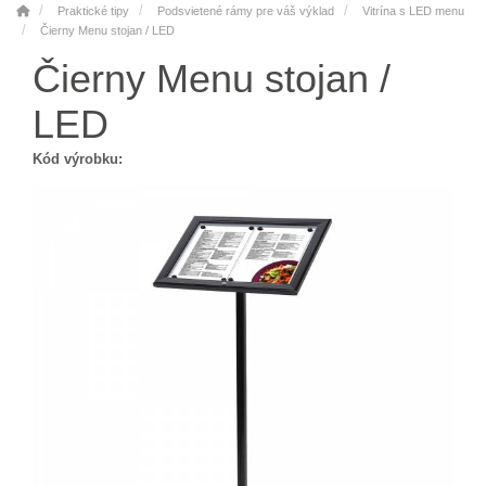
Praktické tipy
Podsvietené rámy pre váš výklad
Vitrína s LED menu
Čierny Menu stojan / LED
Čierny Menu stojan /
LED
Kód výrobku: