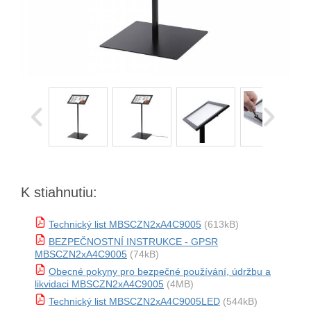
K stiahnutiu:
Technický list MBSCZN2xA4C9005
(613kB)
BEZPEČNOSTNÍ INSTRUKCE - GPSR
MBSCZN2xA4C9005
(74kB)
Obecné pokyny pro bezpečné používání, údržbu a
likvidaci MBSCZN2xA4C9005
(4MB)
Technický list MBSCZN2xA4C9005LED
(544kB)