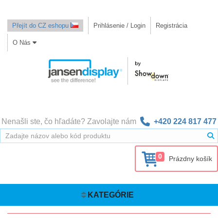
Přejít do CZ eshopu
Prihlásenie / Login
Registrácia
O Nás
Nenašli ste, čo hľadáte? Zavolajte nám
+420 224 817 477
0
Prázdny košík
KATEGÓRIE