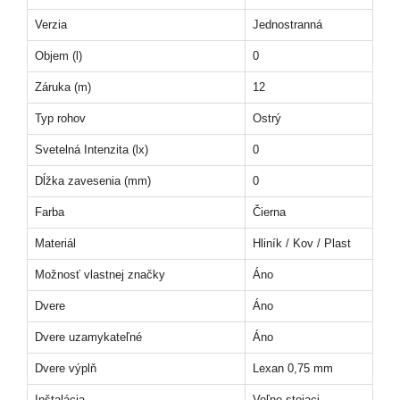
Verzia
Jednostranná
Objem (l)
0
Záruka (m)
12
Typ rohov
Ostrý
Svetelná Intenzita (lx)
0
Dĺžka zavesenia (mm)
0
Farba
Čierna
Materiál
Hliník / Kov / Plast
Možnosť vlastnej značky
Áno
Dvere
Áno
Dvere uzamykateľné
Áno
Dvere výplň
Lexan 0,75 mm
Inštalácia
Voľne stojaci