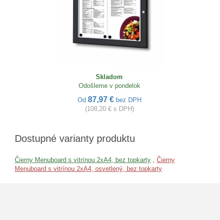
Skladom
Odošleme v pondelok
87,97 €
Od
bez DPH
(108,20 € s DPH)
Dostupné varianty produktu
Čierny Menuboard s vitrínou 2xA4, bez topkarty
,
Čierny
Menuboard s vitrínou 2xA4, osvetlený, bez topkarty