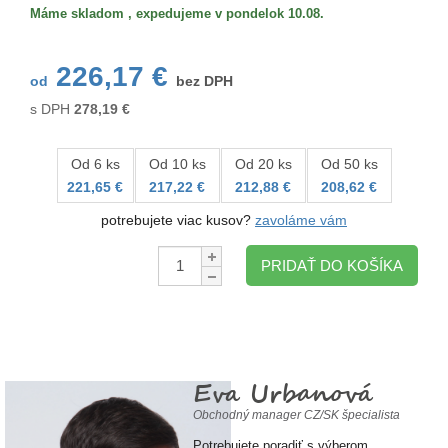
Máme skladom , expedujeme v pondelok 10.08.
226,17 €
od
bez DPH
s DPH
278,19
€
Od 6 ks
Od 10 ks
Od 20 ks
Od 50 ks
221,65 €
217,22 €
212,88 €
208,62 €
potrebujete viac kusov?
zavoláme vám
Množstvo:
PRIDAŤ DO KOŠÍKA
Eva Urbanová
Obchodný manager CZ/SK špecialista
Potrebujete poradiť s výberom