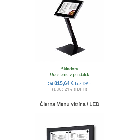
Skladom
Odošleme v pondelok
815,64 €
Od
bez DPH
(1 003,24 € s DPH)
Čierna Menu vitrína / LED