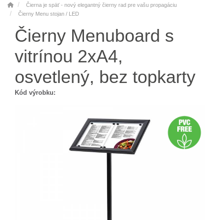
Čierna je späť - nový elegantný čierny rad pre vašu propagáciu
Čierny Menu stojan / LED
Čierny Menuboard s
vitrínou 2xA4,
osvetlený, bez topkarty
Kód výrobku: