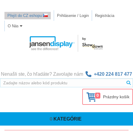
Přejít do CZ eshopu
Prihlásenie / Login
Registrácia
O Nás
Nenašli ste, čo hľadáte? Zavolajte nám
+420 224 817 477
0
Prázdny košík
KATEGÓRIE