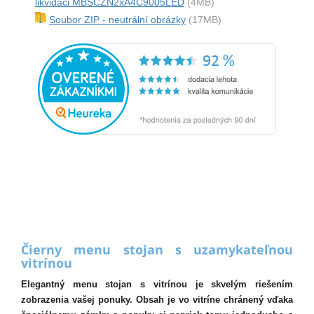
likvidaci MBSCZN2xA4C9005LED
(4MB)
Soubor ZIP - neutrální obrázky
(17MB)
Čierny menu stojan s uzamykateľnou
vitrínou
Elegantný menu stojan s vitrínou je skvelým riešením
zobrazenia vašej ponuky. Obsah je vo vitríne chránený vďaka