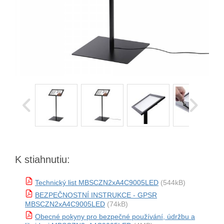
K stiahnutiu:
Technický list MBSCZN2xA4C9005LED
(544kB)
BEZPEČNOSTNÍ INSTRUKCE - GPSR
MBSCZN2xA4C9005LED
(74kB)
Obecné pokyny pro bezpečné používání, údržbu a