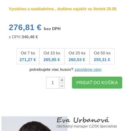
Vyrobíme a naskladníme , dodáme najskôr vo štvrtok 20.08.
276,81 €
bez DPH
s DPH
340,48
€
Od 7 ks
Od 10 ks
Od 20 ks
Od 50 ks
271,27 €
265,85 €
260,53 €
255,31 €
potrebujete viac kusov?
zavoláme vám
Množstvo:
PRIDAŤ DO KOŠÍKA
Eva Urbanová
Obchodný manager CZ/SK špecialista