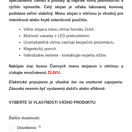
špeciálnemu zámku a ponuky aj napriek tomu jednoducho a
rýchlo vymeníte. Celý stojan je vďaka lakovanej kovovej
podstave veľmi stabilný. Menu stojan s vitrínou je vhodný pre
interiérové alebo kryté exteriérové použitie.
Voľne stojaca menu vitrína formátu 2xA4.
Možnosť varianty s LED podsvietením.
Uzamykateľná vitrína zaisťuje bezpečnú prezentáciu.
Magnetický povrch.
Individuálne riešenie - kontaktujte experta nižšie.
Nakúpte viac kusov Čiernych menu stojanov s vitrínou a
získajte množstevnú
ZĽAVU
.
Elektrické pripojenie je vhodné len na vnútorné zapojenie.
Zásuvka nesmie byť vystavená dažďu alebo vlhkosti.
VYBERTE SI VLASTNOSTI VÁŠHO PRODUKTU:
Ďalšie vlastnosti:
Osvetlenie