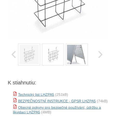
K stiahnutiu:
Technický list LHZPA5
(251kB)
BEZPEČNOSTNÍ INSTRUKCE - GPSR LHZPA5
(74kB)
Obecné pokyny pro bezpečné používání, údržbu a
likvidaci LHZPA5
(4MB)