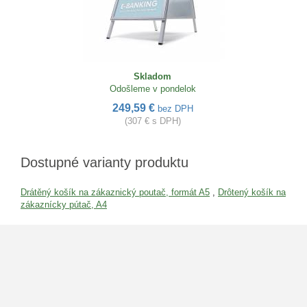
Skladom
Odošleme v pondelok
249,59 €
bez DPH
(307 € s DPH)
Dostupné varianty produktu
Drátěný košík na zákaznický poutač, formát A5
,
Drôtený košík na
zákaznícky pútač, A4