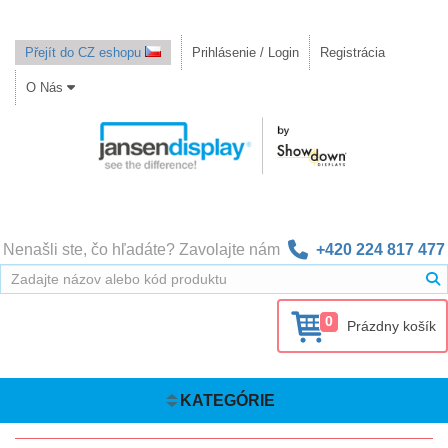
Přejít do CZ eshopu
Prihlásenie / Login
Registrácia
O Nás
Nenašli ste, čo hľadáte? Zavolajte nám
+420 224 817 477
0
Prázdny košík
KATEGÓRIE