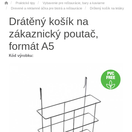
Praktické tipy
Vybavenie pre reštaurácie, bary a kaviarne
Drevené a reklamné áčka pre bistrá a reštaurácie
Drôtený košík na letáky
Drátěný košík na
zákaznický poutač,
formát A5
Kód výrobku: