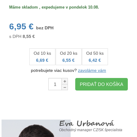
Máme skladom , expedujeme v pondelok 10.08.
6,95 €
bez DPH
s DPH
8,55
€
Od 10 ks
Od 20 ks
Od 50 ks
6,69 €
6,55 €
6,42 €
potrebujete viac kusov?
zavoláme vám
Množstvo:
PRIDAŤ DO KOŠÍKA
Eva Urbanová
Obchodný manager CZ/SK špecialista