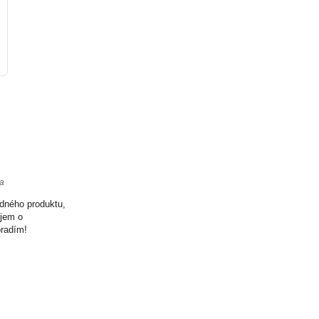
ta
odného produktu,
ujem o
oradím!