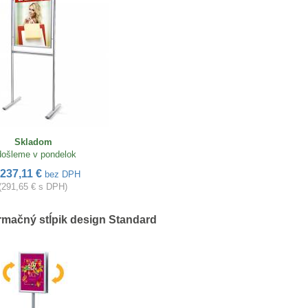
Skladom
ošleme v pondelok
237,11 €
d
bez DPH
(291,65 € s DPH)
rmačný stĺpik design Standard