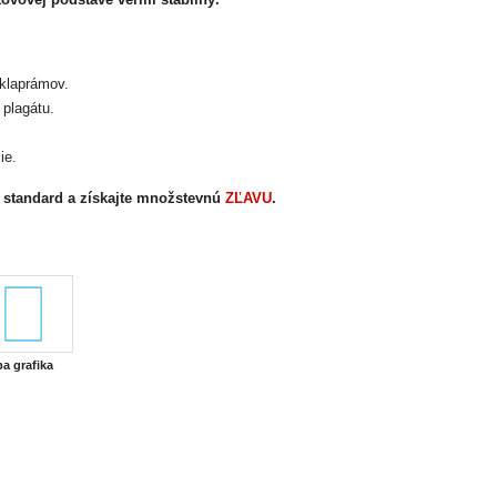
klaprámov.
plagátu.
ie.
 standard a získajte množstevnú
ZĽAVU
.
ba grafika