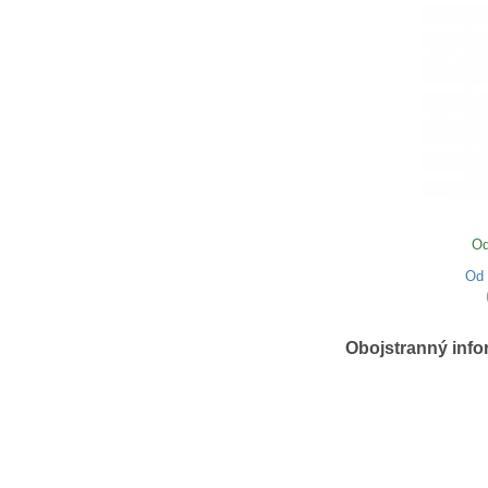
Od
O
Obojstranný info