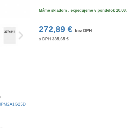
Máme skladom , expedujeme v pondelok 10.08.
272,89 €
bez DPH
s DPH
335,65
€
)
ci IPM2A1G25D