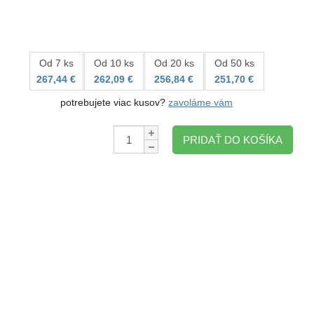
Od 7 ks
Od 10 ks
Od 20 ks
Od 50 ks
267,44 €
262,09 €
256,84 €
251,70 €
potrebujete viac kusov?
zavoláme vám
Množstvo:
PRIDAŤ DO KOŠÍKA