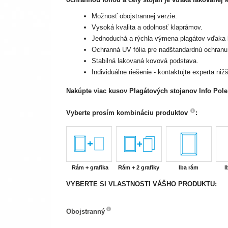
Možnosť obojstrannej verzie.
Vysoká kvalita a odolnosť klaprámov.
Jednoduchá a rýchla výmena plagátov vďaka 
Ochranná UV fólia pre nadštandardnú ochranu 
Stabilná lakovaná kovová podstava.
Individuálne riešenie - kontaktujte experta nižš
Nakúpte viac kusov Plagátových stojanov Info Pole
Vyberte prosím kombináciu produktov
:
Rám + grafika
Rám + 2 grafiky
Iba rám
I
VYBERTE SI VLASTNOSTI VÁŠHO PRODUKTU:
Obojstranný
Obojstranný