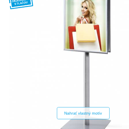
Nahrať vlastný motív