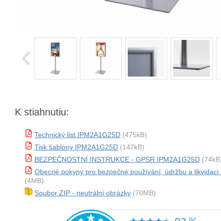
K stiahnutiu:
Technický list IPM2A1G25D
(475kB)
Tisk šablony IPM2A1G25D
(147kB)
BEZPEČNOSTNÍ INSTRUKCE - GPSR IPM2A1G25D
(74kB
Obecné pokyny pro bezpečné používání, údržbu a likvida
(4MB)
Soubor ZIP - neutrální obrázky
(70MB)