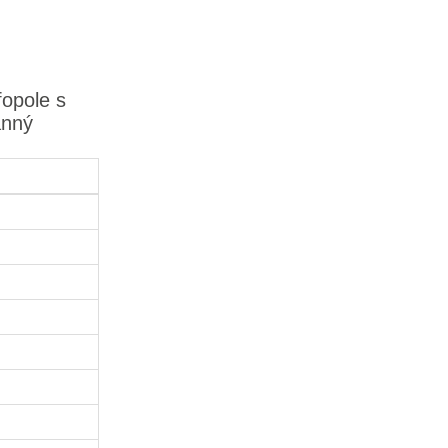
fopole s
anný