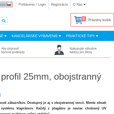
shopu
Prihlásenie / Login
Registrácia
O Nás
0
Prázdny košík
NÉ
KANCELÁRSKE VYBAVENIE
PRAKTICKÉ TIPY
Ako pripraviť
Nakupujte výhodne
tlačové podklady
faktúry pre školy
 profil 25mm, obojstranný
d
osti zákazníkov. Dostupný je aj v obojstrannej verzii. Mente obsah
systému klaprámov. Každý z plagátov je naviac chránený UV
kovovej podstave veľmi stabilný.