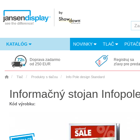
KATALÓG
NOVINKY
TLAČ
PÚTAČ
Doprava zadarmo
Registruj sa
od 250 EUR
zľavy pre pred
Tlač
Produkty s tlačou
Info Pole design Standard
Informačný stojan Infopol
Kód výrobku: