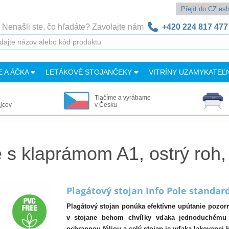
Přejít do CZ e
Nenašli ste, čo hľadáte? Zavolajte nám
+420 224 817 477
E A ÁČKA
LETÁKOVÉ STOJANČEKY
VITRÍNY UZAMYKATEĽ
Tlačíme a vyrábame
ajcov
v Česku
e s klaprámom A1, ostrý roh,
Plagátový stojan Info Pole standar
Plagátový stojan ponúka efektívne upútanie pozorn
v stojane behom chvíľky vďaka jednoduchému 
ochrannou fóliou a celý stojan je vďaka lakovanej 