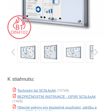
K stiahnutiu:
Technický list SCSL6xA4
(747kB)
BEZPEČNOSTNÍ INSTRUKCE - GPSR SCSL6xA4
(74kB)
Obecné pokyny pro bezpečné používání, údržbu a