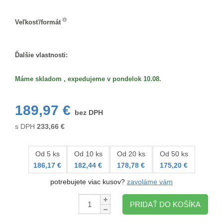
Veľkosť/formát
Veľkosť/formát
Ďalšie vlastnosti:
Máme skladom , expedujeme v pondelok 10.08.
189,97 €
bez DPH
s DPH
233,66
€
Od 5 ks
Od 10 ks
Od 20 ks
Od 50 ks
186,17 €
182,44 €
178,78 €
175,20 €
potrebujete viac kusov?
zavoláme vám
Množstvo:
PRIDAŤ DO KOŠÍKA