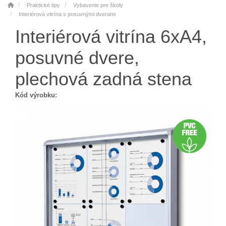
Praktické tipy
Vybavenie pre školy
Interiérová vitrína s posuvnými dverami
Interiérová vitrína 6xA4,
posuvné dvere,
plechová zadná stena
Kód výrobku: