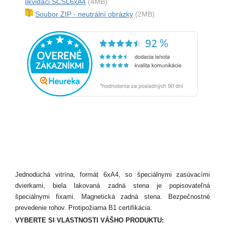
likvidaci SCSL6xA4
(4MB)
Soubor ZIP - neutrální obrázky
(2MB)
Jednoduchá vitrína, formát 6xA4, so špeciálnymi zasúvacími
dvierkami, biela lakovaná zadná stena je popisovateľná
špeciálnymi fixami. Magnetická zadná stena. Bezpečnostné
prevedenie rohov. Protipožiarna B1 certifikácia.
VYBERTE SI VLASTNOSTI VÁŠHO PRODUKTU: