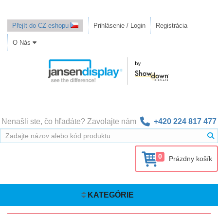
Přejít do CZ eshopu
Prihlásenie / Login
Registrácia
O Nás
Nenašli ste, čo hľadáte? Zavolajte nám
+420 224 817 477
0
Prázdny košík
KATEGÓRIE