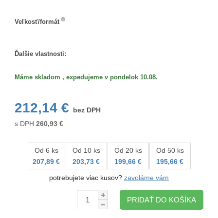
Veľkosť/formát
Veľkosť/formát
Ďalšie vlastnosti:
Máme skladom , expedujeme v pondelok 10.08.
212,14 €
bez DPH
s DPH
260,93
€
Od 6 ks
Od 10 ks
Od 20 ks
Od 50 ks
207,89 €
203,73 €
199,66 €
195,66 €
potrebujete viac kusov?
zavoláme vám
Množstvo:
PRIDAŤ DO KOŠÍKA