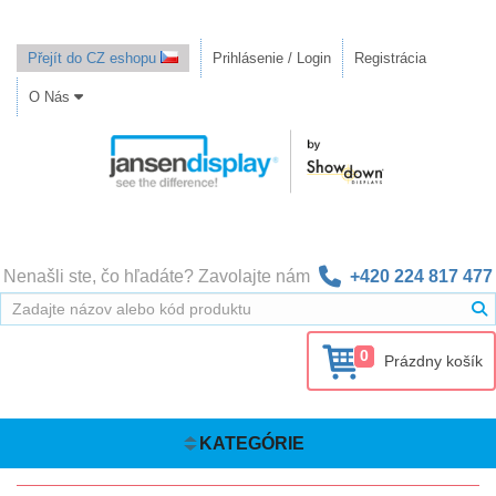
Přejít do CZ eshopu
Prihlásenie / Login
Registrácia
O Nás
Nenašli ste, čo hľadáte? Zavolajte nám
+420 224 817 477
0
Prázdny košík
KATEGÓRIE