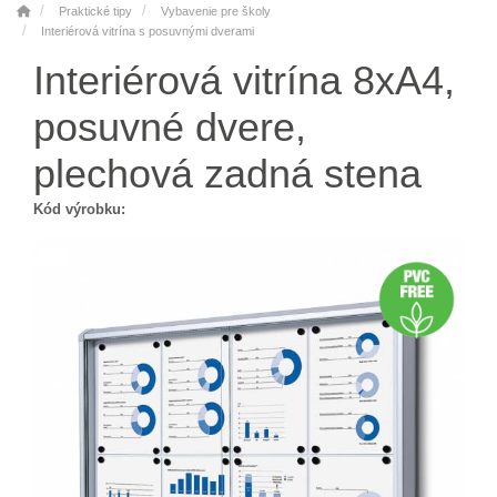
Praktické tipy
Vybavenie pre školy
Interiérová vitrína s posuvnými dverami
Interiérová vitrína 8xA4,
posuvné dvere,
plechová zadná stena
Kód výrobku: