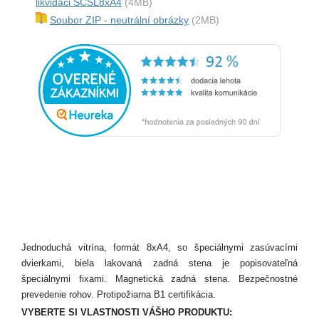
likvidaci SCSL8xA4
(4MB)
Soubor ZIP - neutrální obrázky
(2MB)
Jednoduchá vitrína, formát 8xA4, so špeciálnymi zasúvacími
dvierkami, biela lakovaná zadná stena je popisovateľná
špeciálnymi fixami. Magnetická zadná stena. Bezpečnostné
prevedenie rohov. Protipožiarna B1 certifikácia.
VYBERTE SI VLASTNOSTI VÁŠHO PRODUKTU: