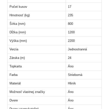
Počet kusov
17
Hmotnosť (kg)
235
Šírka (mm)
800
Dĺžka (mm)
1200
Výška (mm)
2200
Verzia
Jednostranná
Záruka (m)
24
Topkarta
Áno
Farba
Strieborná
Materiál
Hliník
Možnosť vlastnej značky
Áno
Dvere
Áno
Dvere uzamykateľné
Áno