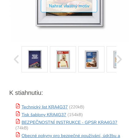
Nahrať vlastný motív
K stiahnutiu:
Technický list KRA4G37
(220kB)
Tisk šablony KRA4G37
(154kB)
BEZPEČNOSTNÍ INSTRUKCE - GPSR KRA4G37
(74kB)
Obecné pokyny pro bezpečné používání, údržbu a