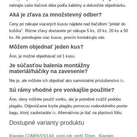
nahrajte vaše tlačové dáta podľa šablóny a dokončite objednávku.
Aká je zľava za množstevný odber?
Ceny pri nákupe viacerých kusov nájdete nad tlačidlom "pridať do
košíka". Rôzne zľavy dostanete pri nákupe 5 ks, 10 ks, 20 ks a 50
ks. Ak potrebujete viac kusov, prosím kontaktujte nás.
Môžem objednať jeden kus?
Áno, je možné objednávať od 1 kusu.
Je súčasťou balenia montážny
materiál/háčiky na zavesenie?
Nie je, ale môžete ich objednať ako samostatné príslušenstvo
tu
.
Sú rámy vhodné pre vonkajšie použitie?
Áno, rámy môžete použiť vonku, ale je potrebné zvážiť podobu
plagátu. Odporúčame krytie plagátu pomocou vodeodolného poster
bagu, ktorý zaobstaráte
tu
. Alternatívou je tlač na plastovú fóliu.
Dostupné varianty produktu
Klaprám COMPASSO A0, ostrý roh, profil 37mm
,
Klaprám