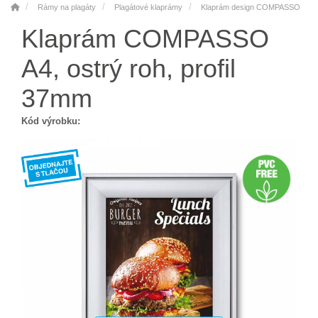
Rámy na plagáty
Plagátové klaprámy
Klaprám design COMPASSO
Klaprám COMPASSO
A4, ostrý roh, profil
37mm
Kód výrobku: