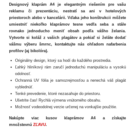
Designový klaprám A4 je elegantným riešením pre vašu
reklamu či prezentáciu, nestratí sa ani v hotelových
priestoroch alebo v kancelárii. Vďaka jeho konštrukcii môžete
umiestniť niekoľko klaprámov tesne vedľa seba a stále
rovnako jednoducho meniť obsah podľa vášho želania.
Vytvorte si koláž z vašich plagátov a pokiaľ si želáte dodať
vášmu výberu šmrnc, kontaktujte nás ohľadom nafarbenia
profilov (aj bikolóra).
Originálny design, ktorý sa hodí do každého prostredia.
Ľahký hliníkový rám zaručí jednoduchú manipuláciu a vysokú
odolnosť.
Ochranná UV fólia je samozrejmosťou a nenechá váš plagát
vyblednúť.
Tenké prevedenie, ktoré nezasahuje do priestoru.
Ušetrite čas! Rychlá výmena vnútorného obsahu.
Možnosť vodeodolnej verzie určenej na vonkajšie použitie.
Nakúpte viac kusov klaprámov A4 a získajte
množstevnú
ZĽAVU
.