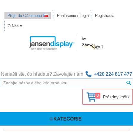
Přejít do CZ eshopu
Prihlásenie / Login
Registrácia
O Nás
Nenašli ste, čo hľadáte? Zavolajte nám
+420 224 817 477
0
Prázdny košík
KATEGÓRIE