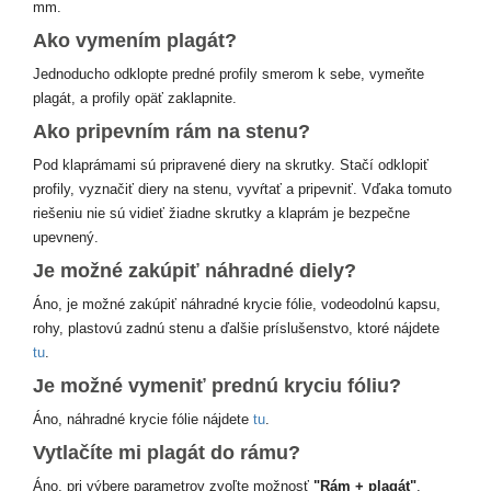
mm.
Ako vymením plagát?
Jednoducho odklopte predné profily smerom k sebe, vymeňte
plagát, a profily opäť zaklapnite.
Ako pripevním rám na stenu?
Pod klaprámami sú pripravené diery na skrutky. Stačí odklopiť
profily, vyznačiť diery na stenu, vyvŕtať a pripevniť. Vďaka tomuto
riešeniu nie sú vidieť žiadne skrutky a klaprám je bezpečne
upevnený.
Je možné zakúpiť náhradné diely?
Áno, je možné zakúpiť náhradné krycie fólie, vodeodolnú kapsu,
rohy, plastovú zadnú stenu a ďalšie príslušenstvo, ktoré nájdete
tu
.
Je možné vymeniť prednú kryciu fóliu?
Áno, náhradné krycie fólie nájdete
tu
.
Vytlačíte mi plagát do rámu?
Áno, pri výbere parametrov zvoľte možnosť
"Rám + plagát"
,