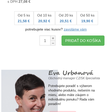
s DPH
27,08
€
Od 5 ks
Od 10 ks
Od 20 ks
Od 50 ks
21,58 €
20,92 €
20,51 €
19,90 €
potrebujete viac kusov?
zavoláme vám
Množstvo:
PRIDAŤ DO KOŠÍKA
Eva Urbanová
Obchodný manager CZ/SK špecialista
Potrebujete poradiť s výberom
vhodného produktu, riešením na
mieru, alebo máte záujem o
individuálnu ponuku? Rada vám
poradím!