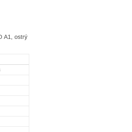
 A1, ostrý
k