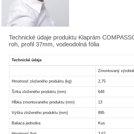
Technické údaje produktu Klaprám COMPASSO
roh, profil 37mm, vodeodolná fólia
Technické údaje
Zmontovaný výrobo
Hmotnosť zloženého produktu (kg)
2,75
Šírka zloženého produktu (mm)
648
Hĺbka zmontovaného produktu (mm)
13
Výška zloženého produktu (mm)
895
Baliaca jednotka
Kus
Hmotnosť (kg)
3,67