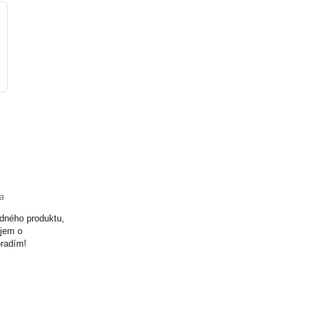
ta
odného produktu,
ujem o
oradím!