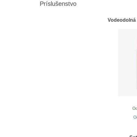
Príslušenstvo
Vodeodolná 
Od
O