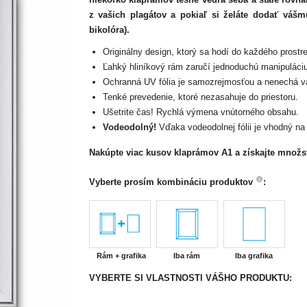
z vašich plagátov a pokiaľ si želáte dodať vášm
bikolóra).
Originálny design, ktorý sa hodí do každého prostre
Ľahký hliníkový rám zaručí jednoduchú manipuláci
Ochranná UV fólia je samozrejmosťou a nenechá vá
Tenké prevedenie, ktoré nezasahuje do priestoru.
Ušetrite čas! Rychlá výmena vnútorného obsahu.
Vodeodolný!
Vďaka vodeodolnej fólii je vhodný na 
Nakúpte viac kusov klaprámov A1 a získajte množs
Vyberte prosím kombináciu produktov
:
Rám + grafika
Iba rám
Iba grafika
VYBERTE SI VLASTNOSTI VÁŠHO PRODUKTU:
Veľkosť/formát