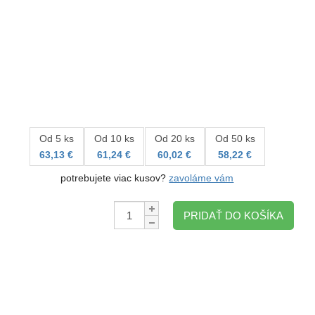
Od 5 ks
Od 10 ks
Od 20 ks
Od 50 ks
63,13 €
61,24 €
60,02 €
58,22 €
potrebujete viac kusov?
zavoláme vám
Množstvo:
PRIDAŤ DO KOŠÍKA