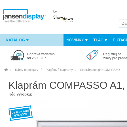
KATALÓG
NOVINKY
TLAČ
PÚTAČ
Doprava zadarmo
Registruj sa
od 250 EUR
zľavy pre pred
Rámy na plagáty
Plagátové klaprámy
Klaprám design COMPASSO
Klaprám COMPASSO A1, ost
Kód výrobku: