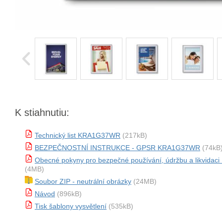
K stiahnutiu:
Technický list KRA1G37WR
(217kB)
BEZPEČNOSTNÍ INSTRUKCE - GPSR KRA1G37WR
(74kB
Obecné pokyny pro bezpečné používání, údržbu a likvid
(4MB)
Soubor ZIP - neutrální obrázky
(24MB)
Návod
(896kB)
Tisk šablony vysvětlení
(535kB)