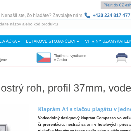
Přejít do CZ e
Nenašli ste, čo hľadáte? Zavolajte nám
+420 224 817 477
E A ÁČKA
LETÁKOVÉ STOJANČEKY
VITRÍNY UZAMYKATEĽ
Tlačíme a vyrábame
ajcov
v Česku
rý roh, profil 37mm, vodeo
Klaprám A1 s tlačou plagátu v jed
Vodeodolný designový klaprám Compasso vo veľkos
či prezentáciu, nestratí sa ani v hotelových pries
niekoľko klaprámov tesne vedľa seba a stále rovn