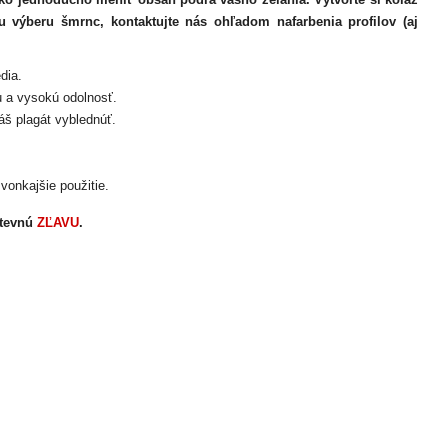
u výberu šmrnc, kontaktujte nás ohľadom nafarbenia profilov (aj
dia.
u a vysokú odolnosť.
š plagát vyblednúť.
vonkajšie použitie.
tevnú
ZĽAVU
.