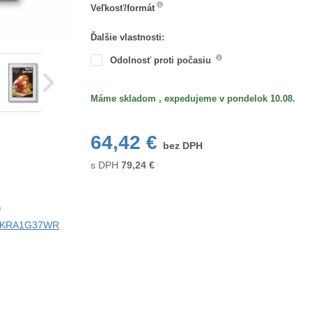
Veľkosť/formát
Ďalšie vlastnosti:
Odolnosť proti počasiu
Máme skladom , expedujeme v pondelok 10.08.
64,42 €
bez DPH
s DPH
79,24
€
)
aci KRA1G37WR