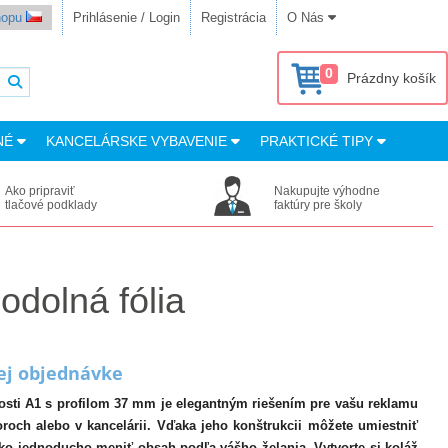
shopu
Prihlásenie / Login
Registrácia
O Nás
0
Prázdny košík
NÉ
KANCELÁRSKE VYBAVENIE
PRAKTICKÉ TIPY
Ako pripraviť
Nakupujte výhodne
tlačové podklady
faktúry pre školy
dolná fólia
nej objednávke
ti A1 s profilom 37 mm je elegantným riešením pre vašu reklamu
toroch alebo v kancelárii. Vďaka jeho konštrukcii môžete umiestniť
ako jednoducho meniť obsah podľa vášho želania. Vytvorte si koláž