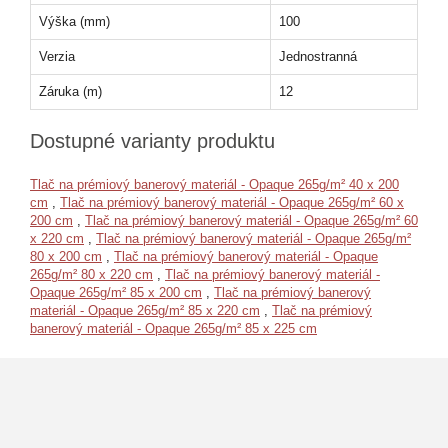
Výška (mm)
100
Verzia
Jednostranná
Záruka (m)
12
Dostupné varianty produktu
Tlač na prémiový banerový materiál - Opaque 265g/m² 40 x 200
cm
,
Tlač na prémiový banerový materiál - Opaque 265g/m² 60 x
200 cm
,
Tlač na prémiový banerový materiál - Opaque 265g/m² 60
x 220 cm
,
Tlač na prémiový banerový materiál - Opaque 265g/m²
80 x 200 cm
,
Tlač na prémiový banerový materiál - Opaque
265g/m² 80 x 220 cm
,
Tlač na prémiový banerový materiál -
Opaque 265g/m² 85 x 200 cm
,
Tlač na prémiový banerový
materiál - Opaque 265g/m² 85 x 220 cm
,
Tlač na prémiový
banerový materiál - Opaque 265g/m² 85 x 225 cm