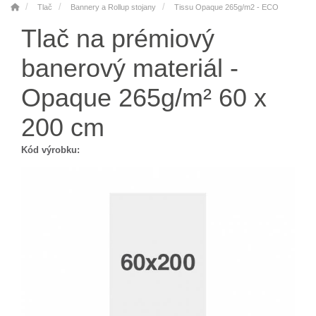
Tlač
Bannery a Rollup stojany
Tissu Opaque 265g/m2 - ECO
Tlač na prémiový
banerový materiál -
Opaque 265g/m² 60 x
200 cm
Kód výrobku: