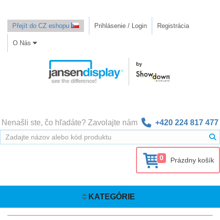
Přejít do CZ eshopu
Prihlásenie / Login
Registrácia
O Nás
Nenašli ste, čo hľadáte? Zavolajte nám
+420 224 817 477
0
Prázdny košík
KATEGÓRIE