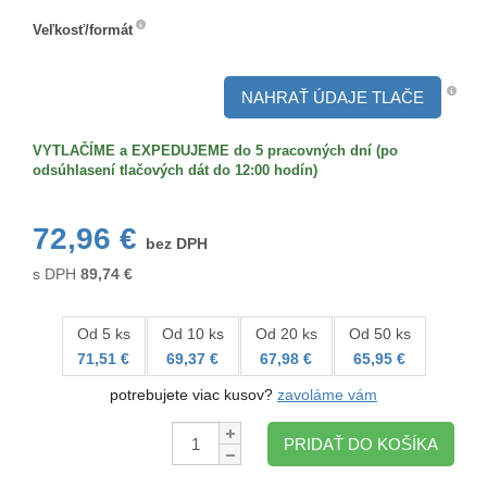
Veľkosť/formát
Veľkosť/formát
NAHRAŤ ÚDAJE TLAČE
VYTLAČÍME a EXPEDUJEME do 5 pracovných dní (po
odsúhlasení tlačových dát do 12:00 hodín)
72,96 €
bez DPH
s DPH
89,74
€
Od 5 ks
Od 10 ks
Od 20 ks
Od 50 ks
71,51 €
69,37 €
67,98 €
65,95 €
potrebujete viac kusov?
zavoláme vám
Množstvo:
PRIDAŤ DO KOŠÍKA