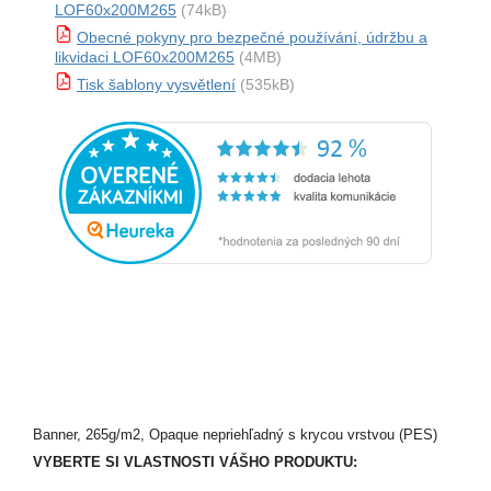
LOF60x200M265
(74kB)
Obecné pokyny pro bezpečné používání, údržbu a
likvidaci LOF60x200M265
(4MB)
Tisk šablony vysvětlení
(535kB)
Banner, 265g/m2, Opaque nepriehľadný s krycou vrstvou (PES)
VYBERTE SI VLASTNOSTI VÁŠHO PRODUKTU: