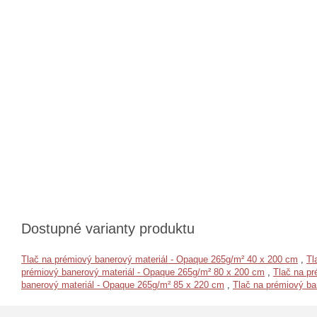
Dostupné varianty produktu
Tlač na prémiový banerový materiál - Opaque 265g/m² 40 x 200 cm
,
Tl
prémiový banerový materiál - Opaque 265g/m² 80 x 200 cm
,
Tlač na p
banerový materiál - Opaque 265g/m² 85 x 220 cm
,
Tlač na prémiový ba