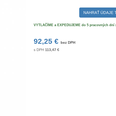
NAHRAŤ ÚDAJE 
VYTLAČÍME a EXPEDUJEME do 5 pracovných dní (po
92,25 €
bez DPH
s DPH
113,47
€