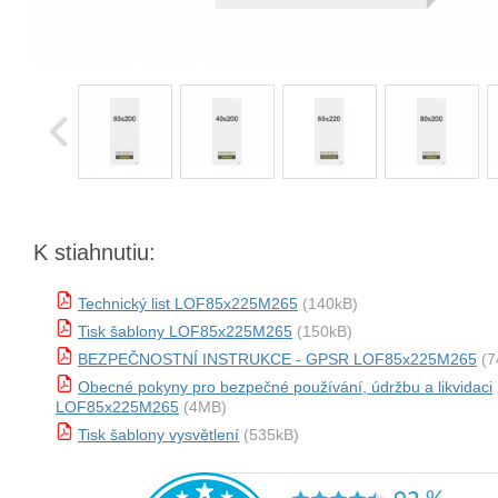
K stiahnutiu:
Technický list LOF85x225M265
(140kB)
Tisk šablony LOF85x225M265
(150kB)
BEZPEČNOSTNÍ INSTRUKCE - GPSR LOF85x225M265
(7
Obecné pokyny pro bezpečné používání, údržbu a likvidaci
LOF85x225M265
(4MB)
Tisk šablony vysvětlení
(535kB)