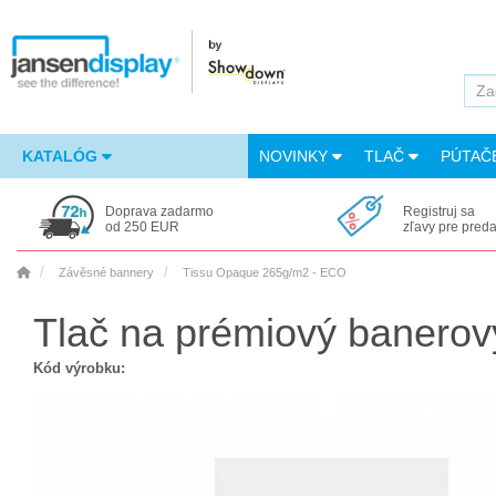
KATALÓG
NOVINKY
TLAČ
PÚTAČ
Doprava zadarmo
Registruj sa
od 250 EUR
zľavy pre pred
Závěsné bannery
Tissu Opaque 265g/m2 - ECO
Tlač na prémiový banerov
Kód výrobku: