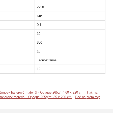
2250
Kus
0,11
10
860
10
Jednostranná
12
rémiový banerový materiál - Opaque 265g/m² 60 x 220 cm
,
Tlač na
banerový materiál - Opaque 265g/m² 85 x 200 cm
,
Tlač na prémiový