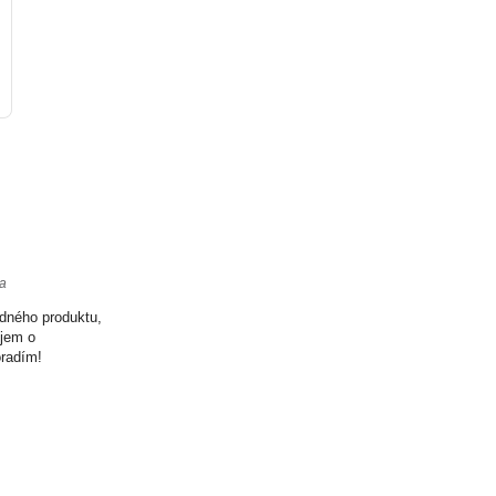
ta
odného produktu,
ujem o
oradím!