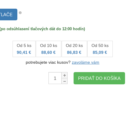
TLAČE
 odsúhlasení tlačových dát do 12:00 hodín)
Od 5 ks
Od 10 ks
Od 20 ks
Od 50 ks
90,41 €
88,60 €
86,83 €
85,09 €
potrebujete viac kusov?
zavoláme vám
Množstvo:
PRIDAŤ DO KOŠÍKA