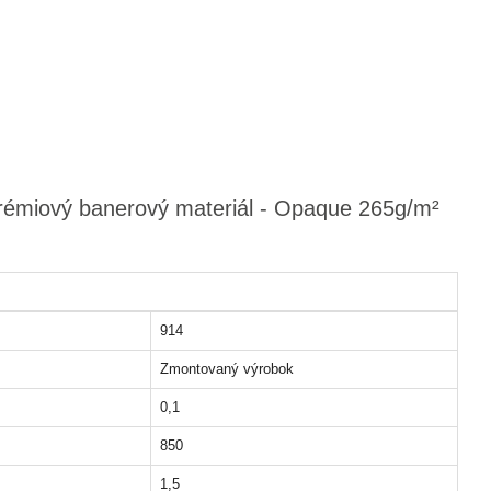
prémiový banerový materiál - Opaque 265g/m²
914
Zmontovaný výrobok
0,1
850
1,5