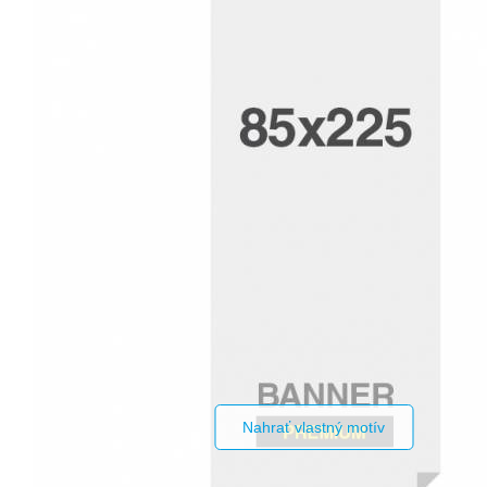
Nahrať vlastný motív