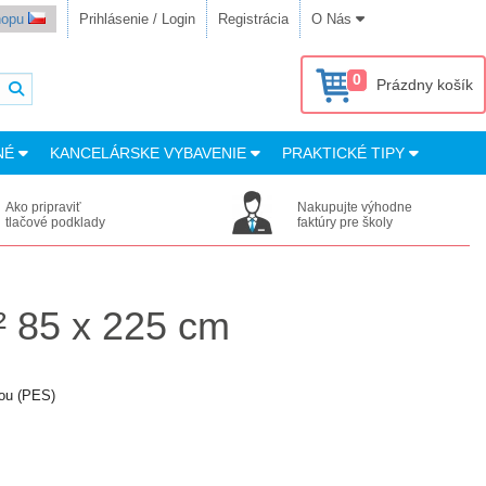
shopu
Prihlásenie / Login
Registrácia
O Nás
0
Prázdny košík
NÉ
KANCELÁRSKE VYBAVENIE
PRAKTICKÉ TIPY
Ako pripraviť
Nakupujte výhodne
tlačové podklady
faktúry pre školy
² 85 x 225 cm
vou (PES)