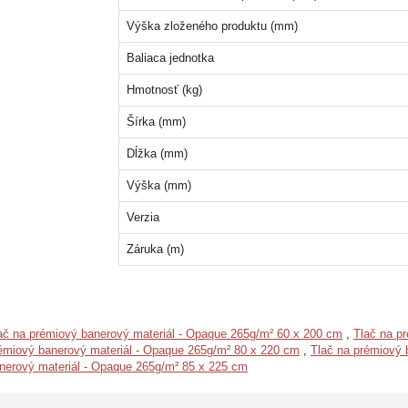
Výška zloženého produktu (mm)
Baliaca jednotka
Hmotnosť (kg)
Šírka (mm)
Dĺžka (mm)
Výška (mm)
Verzia
Záruka (m)
ač na prémiový banerový materiál - Opaque 265g/m² 60 x 200 cm
,
Tlač na p
rémiový banerový materiál - Opaque 265g/m² 80 x 220 cm
,
Tlač na prémiový 
nerový materiál - Opaque 265g/m² 85 x 225 cm