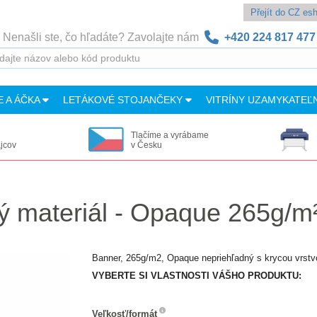
Přejít do CZ e
Nenašli ste, čo hľadáte? Zavolajte nám
+420 224 817 477
E A ÁČKA
LETÁKOVÉ STOJANČEKY
VITRÍNY UZAMYKATEĽ
Tlačíme a vyrábame
ajcov
v Česku
ý materiál - Opaque 265g/m
Banner, 265g/m2, Opaque nepriehľadný s krycou vrst
VYBERTE SI VLASTNOSTI VÁŠHO PRODUKTU:
Veľkosť/formát
Veľkosť/formát