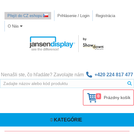
Přejít do CZ eshopu
Prihlásenie / Login
Registrácia
O Nás
Nenašli ste, čo hľadáte? Zavolajte nám
+420 224 817 477
0
Prázdny košík
KATEGÓRIE