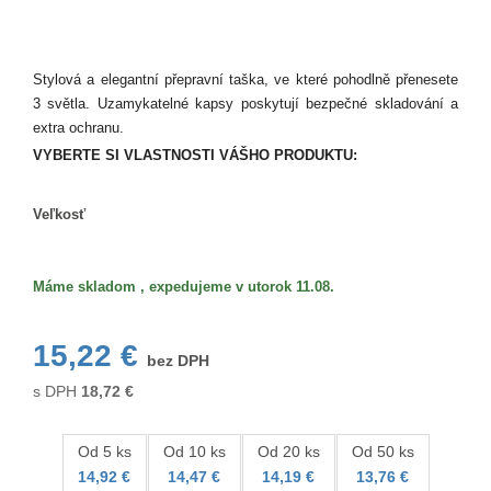
Stylová a elegantní přepravní taška, ve které pohodlně přenesete
3 světla. Uzamykatelné kapsy poskytují bezpečné skladování a
extra ochranu.
VYBERTE SI VLASTNOSTI VÁŠHO PRODUKTU:
Veľkosť
Veľkosť
Máme skladom , expedujeme v utorok 11.08.
15,22 €
bez DPH
s DPH
18,72
€
Od 5 ks
Od 10 ks
Od 20 ks
Od 50 ks
14,92 €
14,47 €
14,19 €
13,76 €