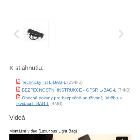
K stiahnutiu:
Technický list L-BAG-L
(294kB)
BEZPEČNOSTNÍ INSTRUKCE - GPSR L-BAG-L
(74kB)
Obecné pokyny pro bezpečné používání, údržbu a
likvidaci L-BAG-L
(4MB)
Videá
Montážní video {Luxurious Light Bag}