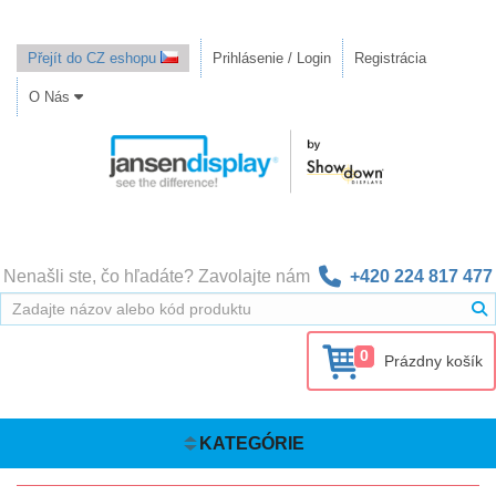
Přejít do CZ eshopu
Prihlásenie / Login
Registrácia
O Nás
Nenašli ste, čo hľadáte? Zavolajte nám
+420 224 817 477
0
Prázdny košík
KATEGÓRIE