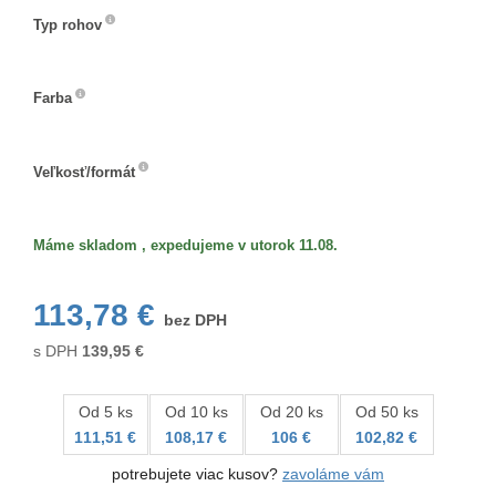
Typ rohov
Typ
rohov
Farba
Farba
Veľkosť/formát
Veľkosť/formát
Máme skladom , expedujeme v utorok 11.08.
113,78 €
bez DPH
s DPH
139,95
€
Od 5 ks
Od 10 ks
Od 20 ks
Od 50 ks
111,51 €
108,17 €
106 €
102,82 €
potrebujete viac kusov?
zavoláme vám