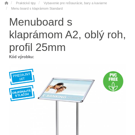
Praktické tipy
Vybavenie pre reštaurácie, bary a kaviarne
Menu board s klaprámom Standard
Menuboard s
klaprámom A2, oblý roh,
profil 25mm
Kód výrobku: