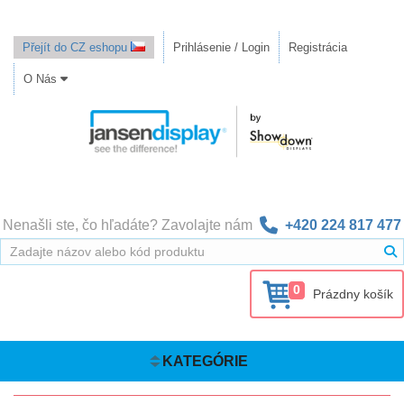
Přejít do CZ eshopu
Prihlásenie / Login
Registrácia
O Nás
Nenašli ste, čo hľadáte? Zavolajte nám
+420 224 817 477
0
Prázdny košík
KATEGÓRIE