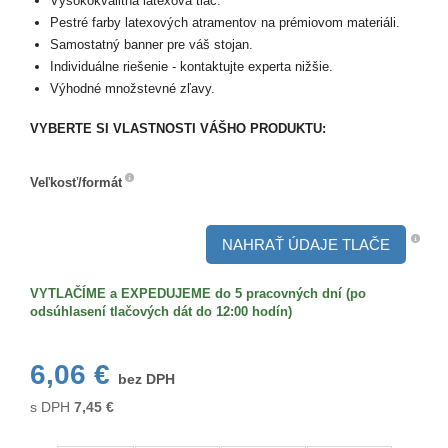
Vysokokvalitná latexová tlač.
Pestré farby latexových atramentov na prémiovom materiáli.
Samostatný banner pre váš stojan.
Individuálne riešenie - kontaktujte experta nižšie.
Výhodné množstevné zľavy.
VYBERTE SI VLASTNOSTI VÁŠHO PRODUKTU:
Veľkosť/formát
Veľkosť/formát
NAHRAŤ ÚDAJE TLAČE
VYTLAČÍME a EXPEDUJEME do 5 pracovných dní (po
odsúhlasení tlačových dát do 12:00 hodín)
6,06 €
bez DPH
s DPH
7,45
€