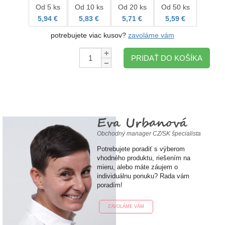
Od 5 ks
Od 10 ks
Od 20 ks
Od 50 ks
5,94 €
5,83 €
5,71 €
5,59 €
potrebujete viac kusov?
zavoláme vám
Množstvo:
PRIDAŤ DO KOŠÍKA
Eva Urbanová
Obchodný manager CZ/SK špecialista
Potrebujete poradiť s výberom
vhodného produktu, riešením na
mieru, alebo máte záujem o
individuálnu ponuku? Rada vám
poradím!
ZAVOLÁME VÁM