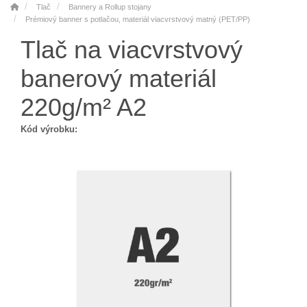
Tlač
Bannery a Rollup stojany
Prémiový banner s potlačou, materiál viacvrstvový matný (PET/PP)
Tlač na viacvrstvový
banerový materiál
220g/m² A2
Kód výrobku: