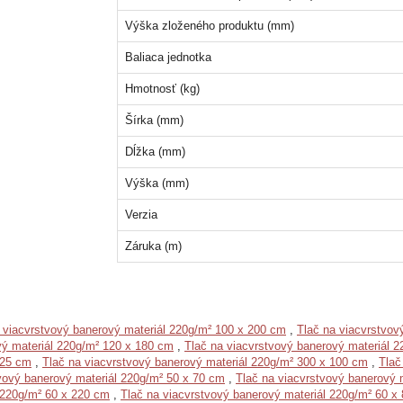
Výška zloženého produktu (mm)
Baliaca jednotka
Hmotnosť (kg)
Šírka (mm)
Dĺžka (mm)
Výška (mm)
Verzia
Záruka (m)
 viacvrstvový banerový materiál 220g/m² 100 x 200 cm
,
Tlač na viacvrstvov
vý materiál 220g/m² 120 x 180 cm
,
Tlač na viacvrstvový banerový materiál 
225 cm
,
Tlač na viacvrstvový banerový materiál 220g/m² 300 x 100 cm
,
Tlač
vový banerový materiál 220g/m² 50 x 70 cm
,
Tlač na viacvrstvový banerový 
 220g/m² 60 x 220 cm
,
Tlač na viacvrstvový banerový materiál 220g/m² 60 x