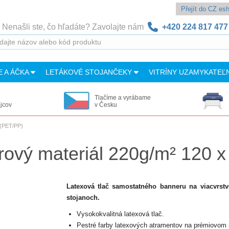
Přejít do CZ e
Nenašli ste, čo hľadáte? Zavolajte nám
+420 224 817 477
E A ÁČKA
LETÁKOVÉ STOJANČEKY
VITRÍNY UZAMYKATEĽ
Tlačíme a vyrábame
ajcov
v Česku
 (PET/PP)
erový materiál 220g/m² 120 
Latexová tlač samostatného banneru na viacvrstvo
stojanoch.
Vysokokvalitná latexová tlač.
Pestré farby latexových atramentov na prémiovom m