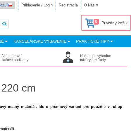
shopu
Prihlásenie / Login
Registrácia
O Nás
0
Prázdny košík
NÉ
KANCELÁRSKE VYBAVENIE
PRAKTICKÉ TIPY
Ako pripraviť
Nakupujte výhodne
tlačové podklady
faktúry pre školy
x 220 cm
vý matný materiál. Ide o prémiový variant pre použitie v rollup
ateriáli.