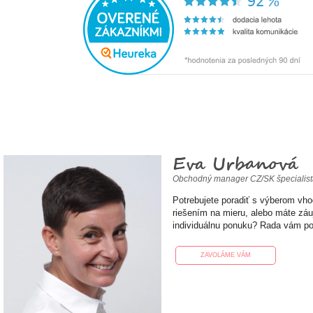
Eva Urbanová
Obchodný manager CZ/SK špecialis
Potrebujete poradiť s výberom vh
riešením na mieru, alebo máte zá
individuálnu ponuku? Rada vám p
ZAVOLÁME VÁM