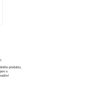
ta
odného produktu,
ujem o
oradím!