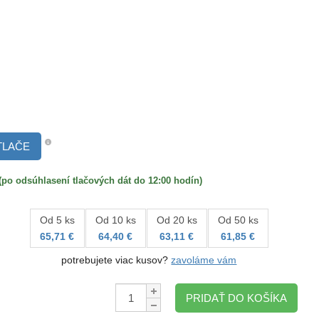
TLAČE
 odsúhlasení tlačových dát do 12:00 hodín)
Od 5 ks
Od 10 ks
Od 20 ks
Od 50 ks
65,71 €
64,40 €
63,11 €
61,85 €
potrebujete viac kusov?
zavoláme vám
Množstvo:
PRIDAŤ DO KOŠÍKA