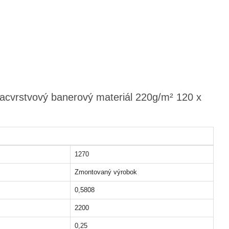
iacvrstvový banerový materiál 220g/m² 120 x
1270
Zmontovaný výrobok
0,5808
2200
0,25