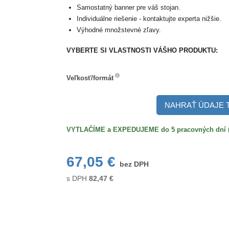
Samostatný banner pre váš stojan.
Individuálne riešenie - kontaktujte experta nižšie.
Výhodné množstevné zľavy.
VYBERTE SI VLASTNOSTI VÁŠHO PRODUKTU:
Veľkosť/formát
Veľkosť/formát
NAHRAŤ ÚDAJE 
VYTLAČÍME a EXPEDUJEME do 5 pracovných dní (po
67,05 €
bez DPH
s DPH
82,47
€