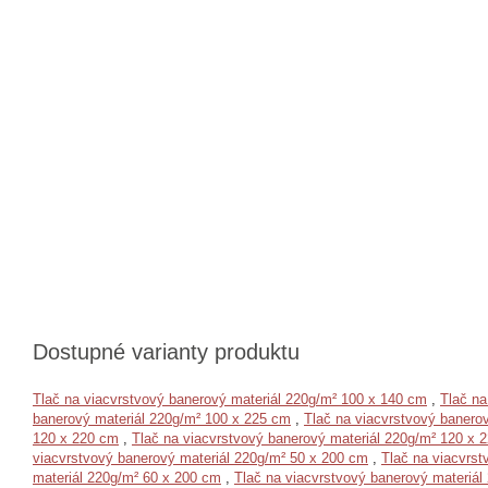
Dostupné varianty produktu
Tlač na viacvrstvový banerový materiál 220g/m² 100 x 140 cm
,
Tlač na
banerový materiál 220g/m² 100 x 225 cm
,
Tlač na viacvrstvový banero
120 x 220 cm
,
Tlač na viacvrstvový banerový materiál 220g/m² 120 x 
viacvrstvový banerový materiál 220g/m² 50 x 200 cm
,
Tlač na viacvrst
materiál 220g/m² 60 x 200 cm
,
Tlač na viacvrstvový banerový materiál