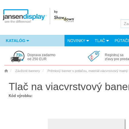
KATALÓG
NOVINKY
TLAČ
PÚTAČ
Doprava zadarmo
Registruj sa
od 250 EUR
zľavy pre pred
Závěsné bannery
Prémiový banner s potlačou, materiál viacvrstvový matný
Tlač na viacvrstvový ban
Kód výrobku: