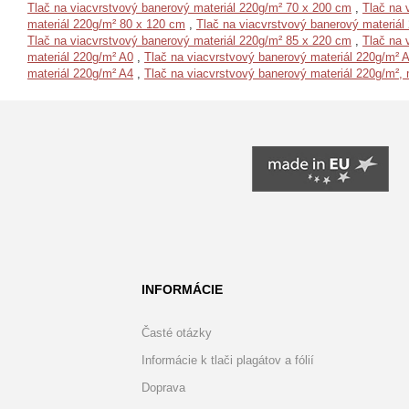
Tlač na viacvrstvový banerový materiál 220g/m² 70 x 200 cm
,
Tlač na 
materiál 220g/m² 80 x 120 cm
,
Tlač na viacvrstvový banerový materiál
Tlač na viacvrstvový banerový materiál 220g/m² 85 x 220 cm
,
Tlač na 
materiál 220g/m² A0
,
Tlač na viacvrstvový banerový materiál 220g/m² 
materiál 220g/m² A4
,
Tlač na viacvrstvový banerový materiál 220g/m²
INFORMÁCIE
Časté otázky
Informácie k tlači plagátov a fólií
Doprava