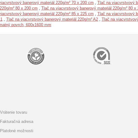
viacvrstvový banerový materiál 220g/m² 70 x 200 cm
,
Tlač na viacvrstvový 
 220g/m² 80 x 200 cm
,
Tlač na viacvrstvový banerový materiál 220g/m² 80 x
viacvrstvový banerový materiál 220g/m² 85 x 225 cm
,
Tlač na viacvrstvový 
A1
,
Tlač na viacvrstvový banerový materiál 220g/m² A2
,
Tlač na viacvrstvov
, matný povrch, 600x1600 mm
Vrátenie tovaru
Fakturačná adresa
Platobné možnosti