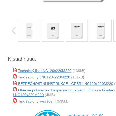
K stiahnutiu:
Technický list LNC120x220M220
(138kB)
Tisk šablony LNC120x220M220
(151kB)
BEZPEČNOSTNÍ INSTRUKCE - GPSR LNC120x220M220
(
Obecné pokyny pro bezpečné používání, údržbu a likvidaci
LNC120x220M220
(4MB)
Tisk šablony vysvětlení
(535kB)