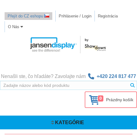
Přejít do CZ eshopu
Prihlásenie / Login
Registrácia
O Nás
Nenašli ste, čo hľadáte? Zavolajte nám
+420 224 817 477
0
Prázdny košík
KATEGÓRIE