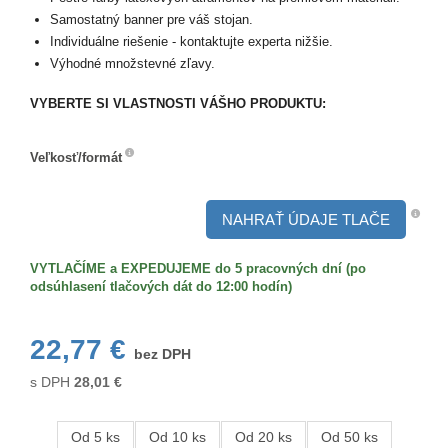
Samostatný banner pre váš stojan.
Individuálne riešenie - kontaktujte experta nižšie.
Výhodné množstevné zľavy.
VYBERTE SI VLASTNOSTI VÁŠHO PRODUKTU:
Veľkosť/formát
Veľkosť/formát
NAHRAŤ ÚDAJE TLAČE
VYTLAČÍME a EXPEDUJEME do 5 pracovných dní (po
odsúhlasení tlačových dát do 12:00 hodín)
22,77 €
bez DPH
s DPH
28,01
€
Od 5 ks
Od 10 ks
Od 20 ks
Od 50 ks