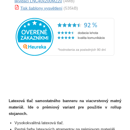
likvidaci LNC40x200M220
(4MB)
Tisk šablony vysvětlení
(535kB)
Latexová tlač samostatného banneru na viacvrstvový matný
materiál. Ide o prémiový variant pre použitie v rollup
stojanoch.
Vysokokvalitná latexová tlač.
Pestré farby latexových atramentov na prémiovom materiáli.