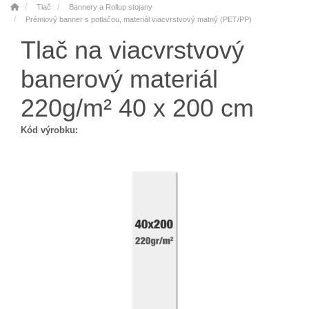
Tlač
Bannery a Rollup stojany
Prémiový banner s potlačou, materiál viacvrstvový matný (PET/PP)
Tlač na viacvrstvový
banerový materiál
220g/m² 40 x 200 cm
Kód výrobku: