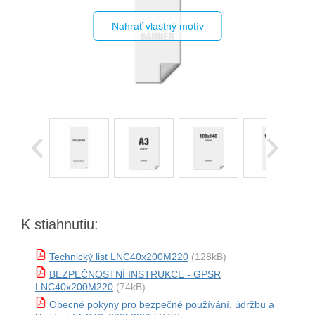
Nahrať vlastný motív
K stiahnutiu:
Technický list LNC40x200M220
(128kB)
BEZPEČNOSTNÍ INSTRUKCE - GPSR
LNC40x200M220
(74kB)
Obecné pokyny pro bezpečné používání, údržbu a