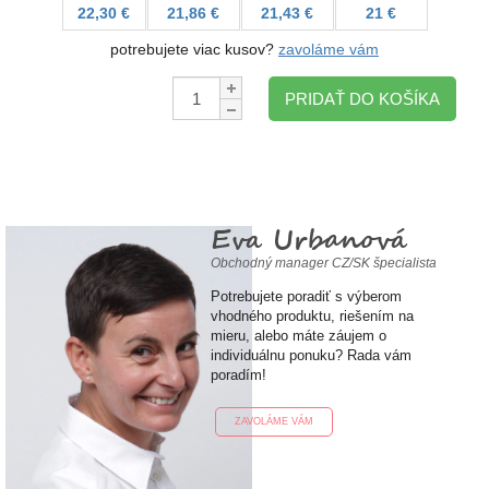
22,30 €
21,86 €
21,43 €
21 €
potrebujete viac kusov?
zavoláme vám
Množstvo:
PRIDAŤ DO KOŠÍKA
Eva Urbanová
Obchodný manager CZ/SK špecialista
Potrebujete poradiť s výberom
vhodného produktu, riešením na
mieru, alebo máte záujem o
individuálnu ponuku? Rada vám
poradím!
ZAVOLÁME VÁM