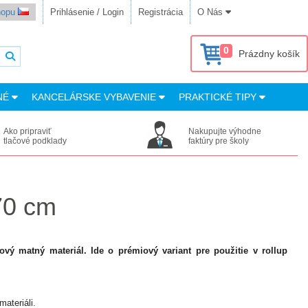
shopu
Prihlásenie / Login
Registrácia
O Nás
0
Prázdny košík
NÉ
KANCELÁRSKE VYBAVENIE
PRAKTICKÉ TIPY
Ako pripraviť
Nakupujte výhodne
tlačové podklady
faktúry pre školy
70 cm
vý matný materiál. Ide o prémiový variant pre použitie v rollup
ateriáli.