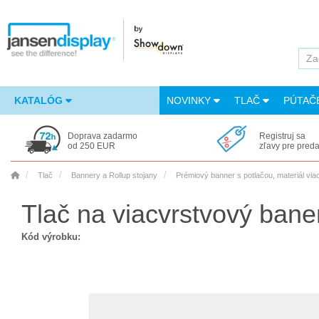
KATALÓG
NOVINKY
TLAČ
PÚTAČ
Doprava zadarmo
Registruj sa
od 250 EUR
zľavy pre pred
Tlač
Bannery a Rollup stojany
Prémiový banner s potlačou, materiál vi
Tlač na viacvrstvový bane
Kód výrobku: