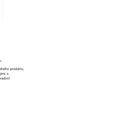
ta
odného produktu,
ujem o
oradím!