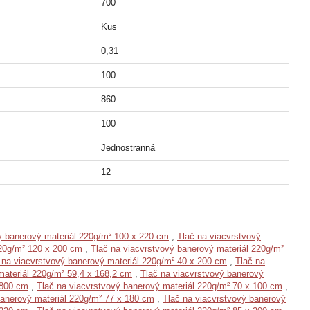
700
Kus
0,31
100
860
100
Jednostranná
12
ý banerový materiál 220g/m² 100 x 220 cm
,
Tlač na viacvrstvový
220g/m² 120 x 200 cm
,
Tlač na viacvrstvový banerový materiál 220g/m²
 na viacvrstvový banerový materiál 220g/m² 40 x 200 cm
,
Tlač na
materiál 220g/m² 59,4 x 168,2 cm
,
Tlač na viacvrstvový banerový
 800 cm
,
Tlač na viacvrstvový banerový materiál 220g/m² 70 x 100 cm
,
banerový materiál 220g/m² 77 x 180 cm
,
Tlač na viacvrstvový banerový