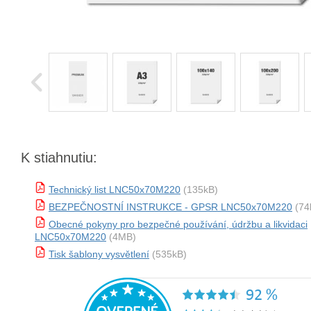
K stiahnutiu:
Technický list LNC50x70M220
(135kB)
BEZPEČNOSTNÍ INSTRUKCE - GPSR LNC50x70M220
(74
Obecné pokyny pro bezpečné používání, údržbu a likvidaci
LNC50x70M220
(4MB)
Tisk šablony vysvětlení
(535kB)