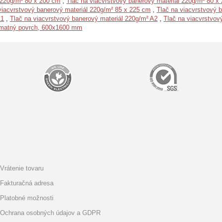
 220g/m² 80 x 200 cm
,
Tlač na viacvrstvový banerový materiál 220g/m² 80 x
viacvrstvový banerový materiál 220g/m² 85 x 225 cm
,
Tlač na viacvrstvový 
A1
,
Tlač na viacvrstvový banerový materiál 220g/m² A2
,
Tlač na viacvrstvov
, matný povrch, 600x1600 mm
Vrátenie tovaru
Fakturačná adresa
Platobné možnosti
Ochrana osobných údajov a GDPR