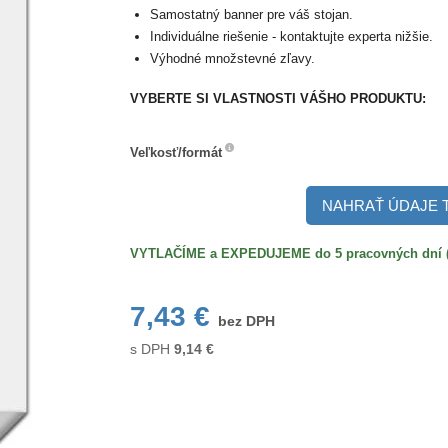
Samostatný banner pre váš stojan.
Individuálne riešenie - kontaktujte experta nižšie.
Výhodné množstevné zľavy.
VYBERTE SI VLASTNOSTI VÁŠHO PRODUKTU:
Veľkosť/formát
Veľkosť/formát
NAHRAŤ ÚDAJE 
VYTLAČÍME a EXPEDUJEME do 5 pracovných dní (po
7,43 €
bez DPH
s DPH
9,14
€