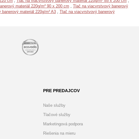
 220 cm
,
Tlač na viacvrstvový banerový materiál 220g/m² 85 x 200 cm
,
banerový materiál 220g/m² 90 x 200 cm
,
Tlač na viacvrstvový banerový
ý banerový materiál 220g/m² A3
,
Tlač na viacvrstvový banerový
PRE PREDAJCOV
Naše služby
Tlačové služby
Marketingová podpora
Riešenia na mieru