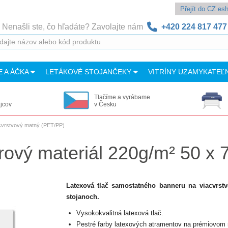
Přejít do CZ e
Nenašli ste, čo hľadáte? Zavolajte nám
+420 224 817 477
E A ÁČKA
LETÁKOVÉ STOJANČEKY
VITRÍNY UZAMYKATEĽ
Tlačíme a vyrábame
ajcov
v Česku
acvrstvový matný (PET/PP)
rový materiál 220g/m² 50 x 
Latexová tlač samostatného banneru na viacvrstvo
stojanoch.
Vysokokvalitná latexová tlač.
Pestré farby latexových atramentov na prémiovom m