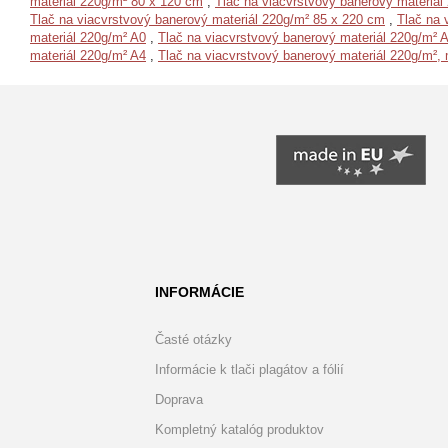
materiál 220g/m² 80 x 120 cm
,
Tlač na viacvrstvový banerový materiál
Tlač na viacvrstvový banerový materiál 220g/m² 85 x 220 cm
,
Tlač na 
materiál 220g/m² A0
,
Tlač na viacvrstvový banerový materiál 220g/m² 
materiál 220g/m² A4
,
Tlač na viacvrstvový banerový materiál 220g/m²
INFORMÁCIE
Časté otázky
Informácie k tlači plagátov a fólií
Doprava
Kompletný katalóg produktov