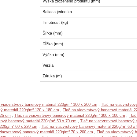
Výška zloženého produktu (mm)
Baliaca jednotka
Hmotnosť (kg)
Šírka (mm)
Dĺžka (mm)
Výška (mm)
Verzia
Záruka (m)
 viacvrstvový banerový materiál 220g/m² 100 x 200 cm
,
Tlač na viacvrstvov
vý materiál 220g/m² 120 x 180 cm
,
Tlač na viacvrstvový banerový materiál 
225 cm
,
Tlač na viacvrstvový banerový materiál 220g/m² 300 x 100 cm
,
Tlač
vový banerový materiál 220g/m² 50 x 70 cm
,
Tlač na viacvrstvový banerový 
 220g/m² 60 x 220 cm
,
Tlač na viacvrstvový banerový materiál 220g/m² 60 x
viacvrstvový banerový materiál 220g/m² 70 x 200 cm
,
Tlač na viacvrstvový 