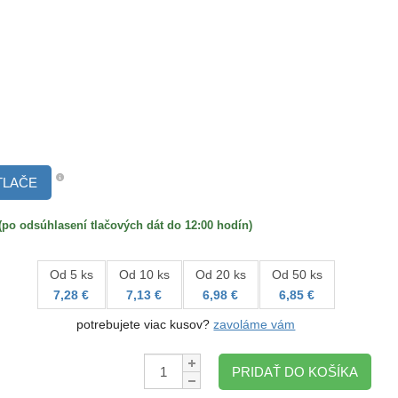
TLAČE
 odsúhlasení tlačových dát do 12:00 hodín)
Od 5 ks
Od 10 ks
Od 20 ks
Od 50 ks
7,28 €
7,13 €
6,98 €
6,85 €
potrebujete viac kusov?
zavoláme vám
Množstvo:
PRIDAŤ DO KOŠÍKA