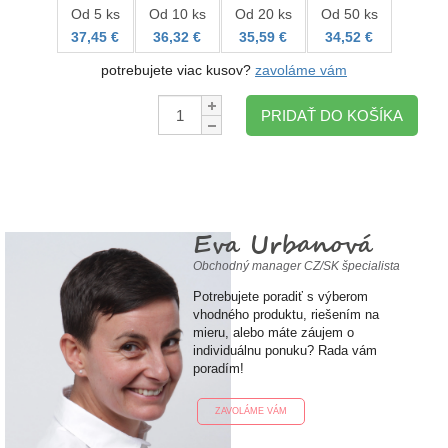
Od 5 ks
Od 10 ks
Od 20 ks
Od 50 ks
37,45 €
36,32 €
35,59 €
34,52 €
potrebujete viac kusov?
zavoláme vám
Množstvo:
PRIDAŤ DO KOŠÍKA
Eva Urbanová
Obchodný manager CZ/SK špecialista
Potrebujete poradiť s výberom
vhodného produktu, riešením na
mieru, alebo máte záujem o
individuálnu ponuku? Rada vám
poradím!
ZAVOLÁME VÁM