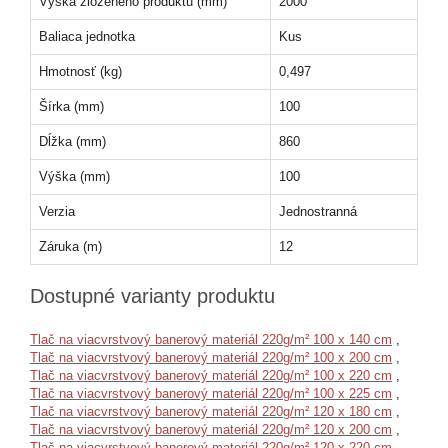
Výška zloženého produktu (mm)
2000
Baliaca jednotka
Kus
Hmotnosť (kg)
0,497
Šírka (mm)
100
Dĺžka (mm)
860
Výška (mm)
100
Verzia
Jednostranná
Záruka (m)
12
Dostupné varianty produktu
Tlač na viacvrstvový banerový materiál 220g/m² 100 x 140 cm
,
Tlač na viacvrstvový banerový materiál 220g/m² 100 x 200 cm
,
Tlač na viacvrstvový banerový materiál 220g/m² 100 x 220 cm
,
Tlač na viacvrstvový banerový materiál 220g/m² 100 x 225 cm
,
Tlač na viacvrstvový banerový materiál 220g/m² 120 x 180 cm
,
Tlač na viacvrstvový banerový materiál 220g/m² 120 x 200 cm
,
Tlač na viacvrstvový banerový materiál 220g/m² 120 x 220 cm
,