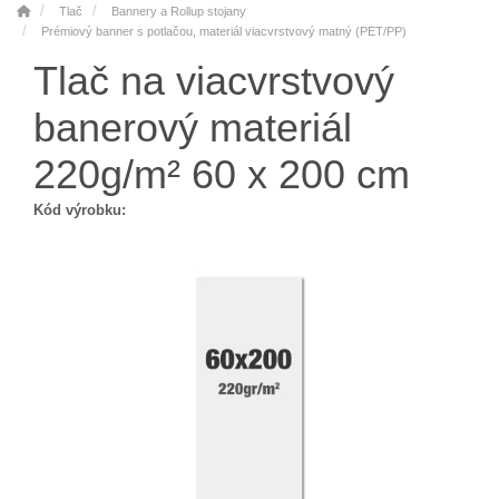
Tlač
Bannery a Rollup stojany
Prémiový banner s potlačou, materiál viacvrstvový matný (PET/PP)
Tlač na viacvrstvový
banerový materiál
220g/m² 60 x 200 cm
Kód výrobku: