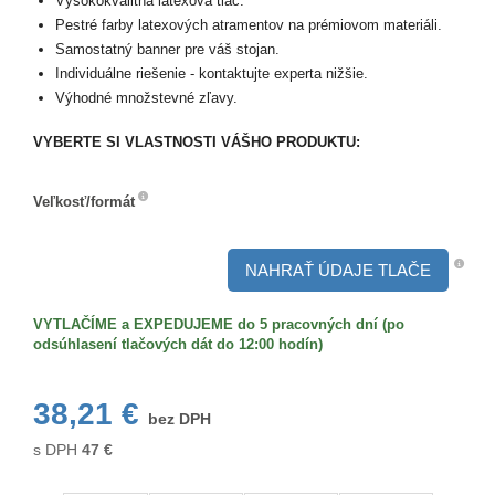
Vysokokvalitná latexová tlač.
Pestré farby latexových atramentov na prémiovom materiáli.
Samostatný banner pre váš stojan.
Individuálne riešenie - kontaktujte experta nižšie.
Výhodné množstevné zľavy.
VYBERTE SI VLASTNOSTI VÁŠHO PRODUKTU:
Veľkosť/formát
Veľkosť/formát
NAHRAŤ ÚDAJE TLAČE
VYTLAČÍME a EXPEDUJEME do 5 pracovných dní (po
odsúhlasení tlačových dát do 12:00 hodín)
38,21 €
bez DPH
s DPH
47
€