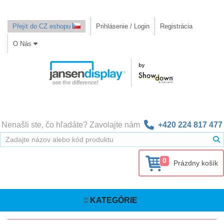
Přejít do CZ eshopu
Prihlásenie / Login
Registrácia
O Nás
Nenašli ste, čo hľadáte? Zavolajte nám
+420 224 817 477
0
Prázdny košík
KATEGÓRIE