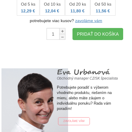
Od 5 ks
Od 10 ks
Od 20 ks
Od 50 ks
12,29 €
12,04 €
11,80 €
11,56 €
potrebujete viac kusov?
zavoláme vám
Množstvo:
PRIDAŤ DO KOŠÍKA
Eva Urbanová
Obchodný manager CZ/SK špecialista
Potrebujete poradiť s výberom
vhodného produktu, riešením na
mieru, alebo máte záujem o
individuálnu ponuku? Rada vám
poradím!
ZAVOLÁME VÁM