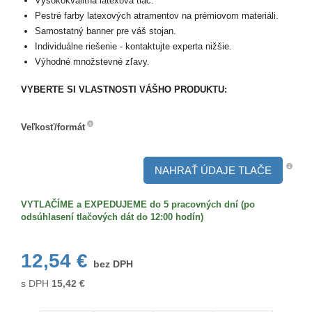
Vysokokvalitná latexová tlač.
Pestré farby latexových atramentov na prémiovom materiáli.
Samostatný banner pre váš stojan.
Individuálne riešenie - kontaktujte experta nižšie.
Výhodné množstevné zľavy.
VYBERTE SI VLASTNOSTI VÁŠHO PRODUKTU:
Veľkosť/formát
Veľkosť/formát
NAHRAŤ ÚDAJE TLAČE
VYTLAČÍME a EXPEDUJEME do 5 pracovných dní (po
odsúhlasení tlačových dát do 12:00 hodín)
12,54 €
bez DPH
s DPH
15,42
€