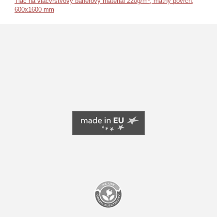
Tlač na viacvrstvový banerový materiál 220g/m², matný povrch,
600x1600 mm