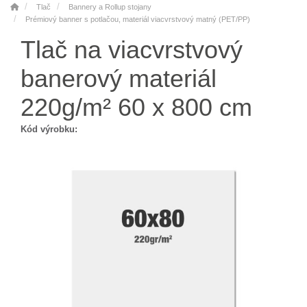
Tlač
Bannery a Rollup stojany
Prémiový banner s potlačou, materiál viacvrstvový matný (PET/PP)
Tlač na viacvrstvový
banerový materiál
220g/m² 60 x 800 cm
Kód výrobku: