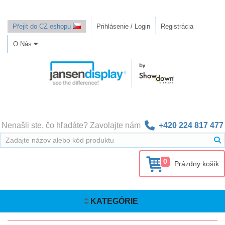
Přejít do CZ eshopu
Prihlásenie / Login
Registrácia
O Nás
Nenašli ste, čo hľadáte? Zavolajte nám
+420 224 817 477
0
Prázdny košík
KATEGÓRIE