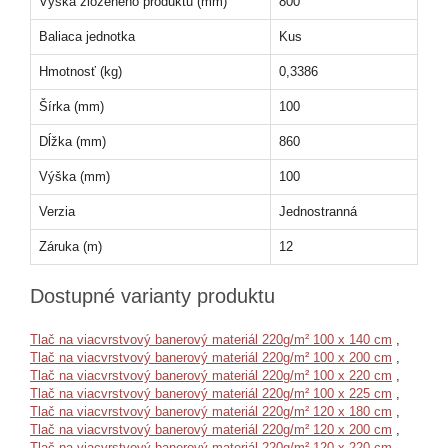
Výška zloženého produktu (mm)
800
Baliaca jednotka
Kus
Hmotnosť (kg)
0,3386
Šírka (mm)
100
Dĺžka (mm)
860
Výška (mm)
100
Verzia
Jednostranná
Záruka (m)
12
Dostupné varianty produktu
Tlač na viacvrstvový banerový materiál 220g/m² 100 x 140 cm
,
Tlač na viacvrstvový banerový materiál 220g/m² 100 x 200 cm
,
Tlač na viacvrstvový banerový materiál 220g/m² 100 x 220 cm
,
Tlač na viacvrstvový banerový materiál 220g/m² 100 x 225 cm
,
Tlač na viacvrstvový banerový materiál 220g/m² 120 x 180 cm
,
Tlač na viacvrstvový banerový materiál 220g/m² 120 x 200 cm
,
Tlač na viacvrstvový banerový materiál 220g/m² 120 x 220 cm
,