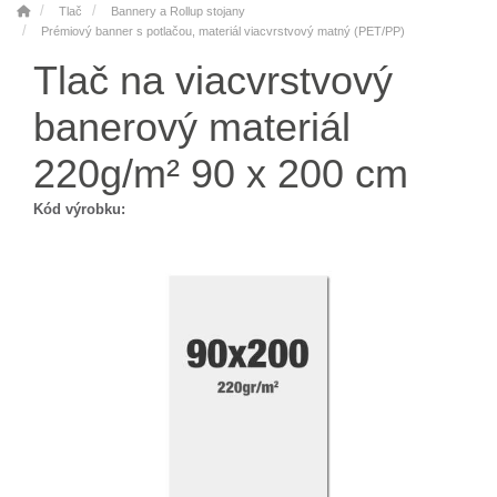
Tlač
Bannery a Rollup stojany
Prémiový banner s potlačou, materiál viacvrstvový matný (PET/PP)
Tlač na viacvrstvový
banerový materiál
220g/m² 90 x 200 cm
Kód výrobku: