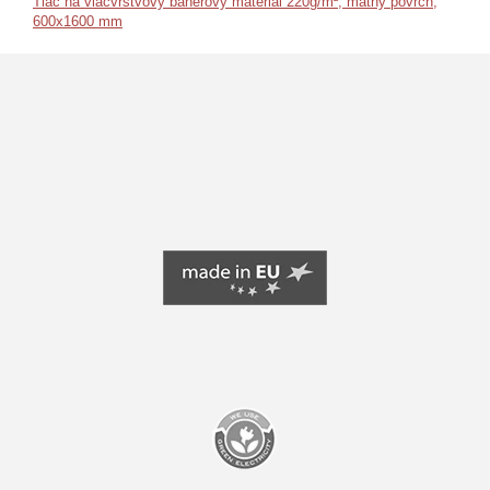
Tlač na viacvrstvový banerový materiál 220g/m², matný povrch,
600x1600 mm