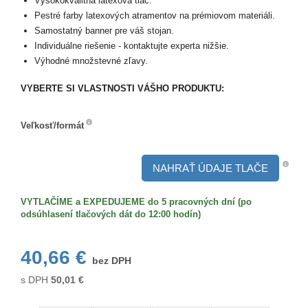
Vysokokvalitná latexová tlač.
Pestré farby latexových atramentov na prémiovom materiáli.
Samostatný banner pre váš stojan.
Individuálne riešenie - kontaktujte experta nižšie.
Výhodné množstevné zľavy.
VYBERTE SI VLASTNOSTI VÁŠHO PRODUKTU:
Veľkosť/formát
Veľkosť/formát
NAHRAŤ ÚDAJE TLAČE
VYTLAČÍME a EXPEDUJEME do 5 pracovných dní (po
odsúhlasení tlačových dát do 12:00 hodín)
40,66 €
bez DPH
s DPH
50,01
€