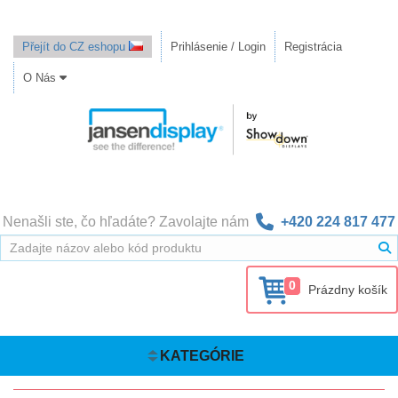
Přejít do CZ eshopu
Prihlásenie / Login
Registrácia
O Nás
Nenašli ste, čo hľadáte? Zavolajte nám
+420 224 817 477
0
Prázdny košík
KATEGÓRIE