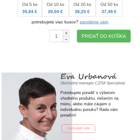
Od 5 ks
Od 10 ks
Od 20 ks
Od 50 ks
39,84 €
39,04 €
38,25 €
37,49 €
potrebujete viac kusov?
zavoláme vám
Množstvo:
PRIDAŤ DO KOŠÍKA
Eva Urbanová
Obchodný manager CZ/SK špecialista
Potrebujete poradiť s výberom
vhodného produktu, riešením na
mieru, alebo máte záujem o
individuálnu ponuku? Rada vám
poradím!
ZAVOLÁME VÁM