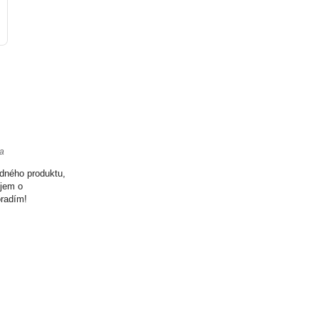
ta
odného produktu,
ujem o
oradím!