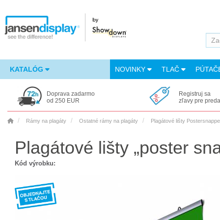
KATALÓG
NOVINKY
TLAČ
PÚTAČ
Doprava zadarmo
Registruj sa
od 250 EUR
zľavy pre pred
Rámy na plagáty
Ostatné rámy na plagáty
Plagátové lišty Postersnappe
Plagátové lišty „poster s
Kód výrobku: