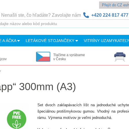
Přejít do CZ e
Nenašli ste, čo hľadáte? Zavolajte nám
+420 224 817 477
E A ÁČKA
LETÁKOVÉ STOJANČEKY
VITRÍNY UZAMYKATEĽ
Tlačíme a vyrábame
ajcov
v Česku
r
napp“ 300mm (A3)
Set dvoch zaklapávacích líšt na jednoduché uchyten
špeciálnou protišmykovou gumou. Vhodný na profesio
rámu. Výmena motívov je veľmi jednoduchá.