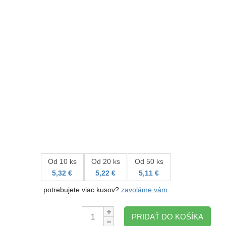
Od 10 ks
Od 20 ks
Od 50 ks
5,32 €
5,22 €
5,11 €
potrebujete viac kusov?
zavoláme vám
Množstvo:
PRIDAŤ DO KOŠÍKA