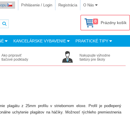
shopu
Prihlásenie / Login
Registrácia
O Nás
0
Prázdny košík
NÉ
KANCELÁRSKE VYBAVENIE
PRAKTICKÉ TIPY
Ako pripraviť
Nakupujte výhodne
tlačové podklady
faktúry pre školy
ie plagátu z 25mm profilu v striebornom eloxe. Profil je podlepený
nálne uchytenie plagátov na háčiky. Možnosť rýchleho premiestnenia