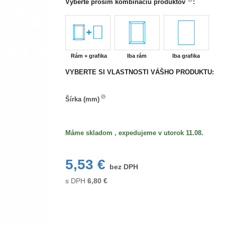
Vyberte prosím kombináciu produktov
:
Rám + grafika
Iba rám
Iba grafika
VYBERTE SI VLASTNOSTI VÁŠHO PRODUKTU:
Šírka
Šírka (mm)
(mm)
Máme skladom , expedujeme v utorok 11.08.
5,53 €
bez DPH
s DPH
6,80
€