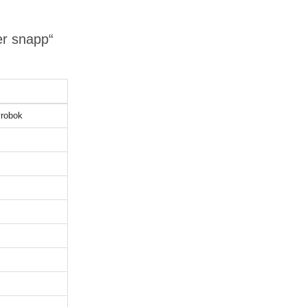
er snapp“
robok