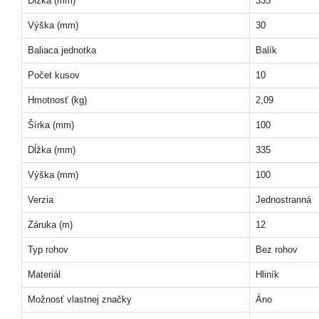
Dĺžka (mm)
335
Výška (mm)
30
Baliaca jednotka
Balík
Počet kusov
10
Hmotnosť (kg)
2,09
Šírka (mm)
100
Dĺžka (mm)
335
Výška (mm)
100
Verzia
Jednostranná
Záruka (m)
12
Typ rohov
Bez rohov
Materiál
Hliník
Možnosť vlastnej značky
Áno