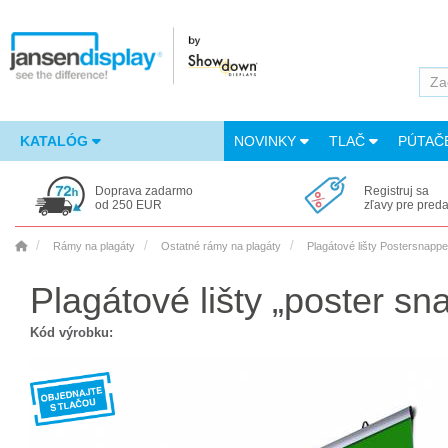
KATALÓG
NOVINKY
TLAČ
PÚTAČ
Doprava zadarmo
Registruj sa
od 250 EUR
zľavy pre pred
Rámy na plagáty
Ostatné rámy na plagáty
Plagátové lišty Postersnappe
Plagátové lišty „poster 
Kód výrobku: