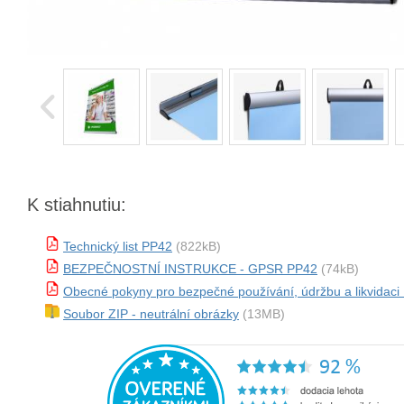
K stiahnutiu:
Technický list PP42
(822kB)
BEZPEČNOSTNÍ INSTRUKCE - GPSR PP42
(74kB)
Obecné pokyny pro bezpečné používání, údržbu a likvidaci
Soubor ZIP - neutrální obrázky
(13MB)