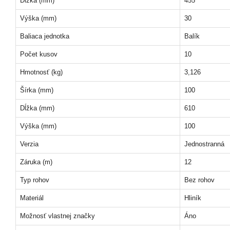
Dĺžka (mm)
455
Výška (mm)
30
Baliaca jednotka
Balík
Počet kusov
10
Hmotnosť (kg)
3,126
Šírka (mm)
100
Dĺžka (mm)
610
Výška (mm)
100
Verzia
Jednostranná
Záruka (m)
12
Typ rohov
Bez rohov
Materiál
Hliník
Možnosť vlastnej značky
Áno