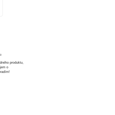
ta
odného produktu,
ujem o
oradím!