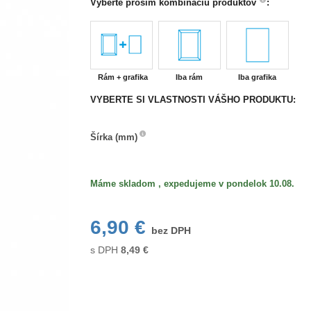
Vyberte prosím kombináciu produktov
:
Rám + grafika
Iba rám
Iba grafika
VYBERTE SI VLASTNOSTI VÁŠHO PRODUKTU:
Šírka
Šírka (mm)
(mm)
Máme skladom , expedujeme v pondelok 10.08.
6,90 €
bez DPH
s DPH
8,49
€