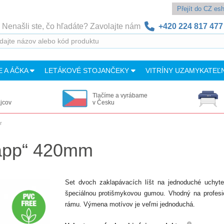
Přejít do CZ e
Nenašli ste, čo hľadáte? Zavolajte nám
+420 224 817 477
E A ÁČKA
LETÁKOVÉ STOJANČEKY
VITRÍNY UZAMYKATEĽ
Tlačíme a vyrábame
ajcov
v Česku
r
snapp“ 420mm
Set dvoch zaklapávacích líšt na jednoduché uchyten
špeciálnou protišmykovou gumou. Vhodný na profesio
rámu. Výmena motívov je veľmi jednoduchá.