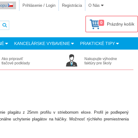
shopu
Prihlásenie / Login
Registrácia
O Nás
0
Prázdny košík
NÉ
KANCELÁRSKE VYBAVENIE
PRAKTICKÉ TIPY
Ako pripraviť
Nakupujte výhodne
tlačové podklady
faktúry pre školy
ie plagátu z 25mm profilu v striebornom eloxe. Profil je podlepený
nálne uchytenie plagátov na háčiky. Možnosť rýchleho premiestnenia