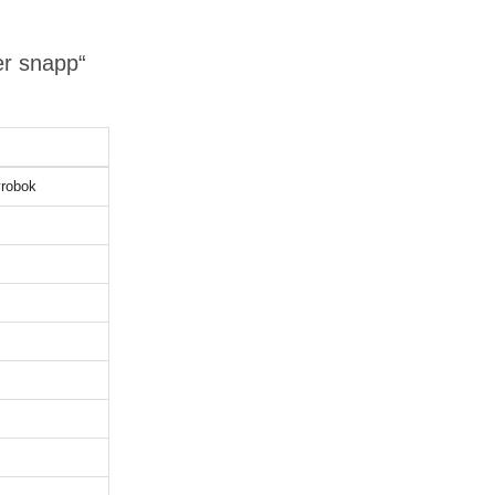
er snapp“
robok