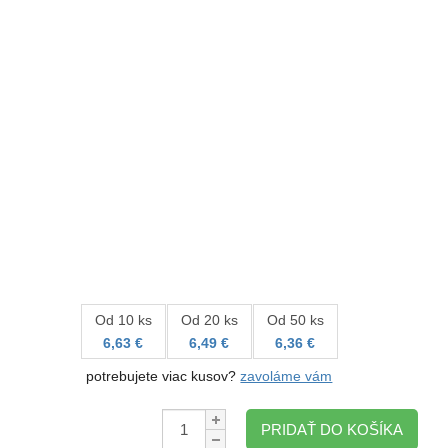
Od 10 ks
Od 20 ks
Od 50 ks
6,63 €
6,49 €
6,36 €
potrebujete viac kusov?
zavoláme vám
Množstvo:
PRIDAŤ DO KOŠÍKA