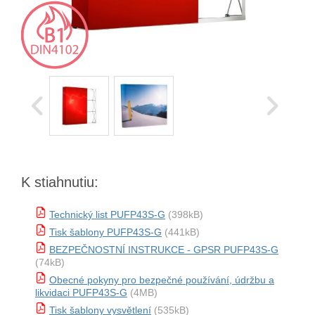
K stiahnutiu:
Technický list PUFP43S-G
(398kB)
Tisk šablony PUFP43S-G
(441kB)
BEZPEČNOSTNÍ INSTRUKCE - GPSR PUFP43S-G
(74kB)
Obecné pokyny pro bezpečné používání, údržbu a
likvidaci PUFP43S-G
(4MB)
Tisk šablony vysvětlení
(535kB)