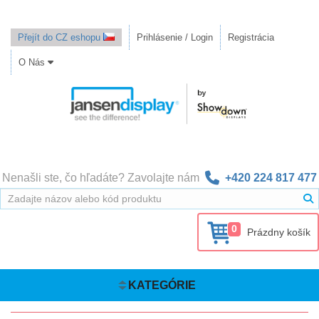
Přejít do CZ eshopu
Prihlásenie / Login
Registrácia
O Nás
Nenašli ste, čo hľadáte? Zavolajte nám
+420 224 817 477
0
Prázdny košík
KATEGÓRIE