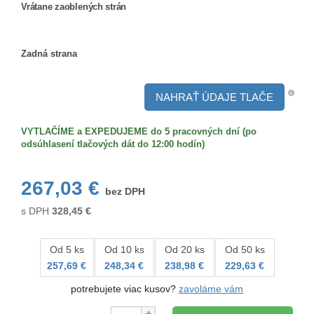
Vrátane zaoblených strán
Vrátane
zaoblených
Zadná strana
strán
Zadná
strana
NAHRAŤ ÚDAJE TLAČE
VYTLAČÍME a EXPEDUJEME do 5 pracovných dní (po
odsúhlasení tlačových dát do 12:00 hodín)
267,03 €
bez DPH
s DPH
328,45
€
Od 5 ks
Od 10 ks
Od 20 ks
Od 50 ks
257,69 €
248,34 €
238,98 €
229,63 €
potrebujete viac kusov?
zavoláme vám
Množstvo: