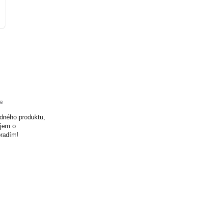
ta
odného produktu,
ujem o
oradím!