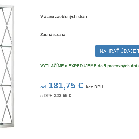
Vrátane
Vrátane zaoblených strán
zaoblených
strán
Zadná
Zadná strana
strana
NAHRAŤ ÚDAJE 
VYTLAČÍME a EXPEDUJEME do 5 pracovných dní (po
181,75 €
od
bez DPH
s DPH
223,55
€