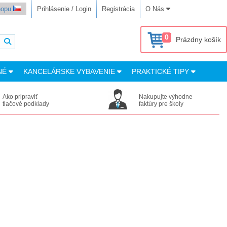
shopu
Prihlásenie / Login
Registrácia
O Nás
0
Prázdny košík
NÉ
KANCELÁRSKE VYBAVENIE
PRAKTICKÉ TIPY
Ako pripraviť
Nakupujte výhodne
tlačové podklady
faktúry pre školy