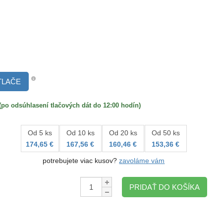
TLAČE
 odsúhlasení tlačových dát do 12:00 hodín)
Od 5 ks
Od 10 ks
Od 20 ks
Od 50 ks
174,65 €
167,56 €
160,46 €
153,36 €
potrebujete viac kusov?
zavoláme vám
Množstvo:
PRIDAŤ DO KOŠÍKA