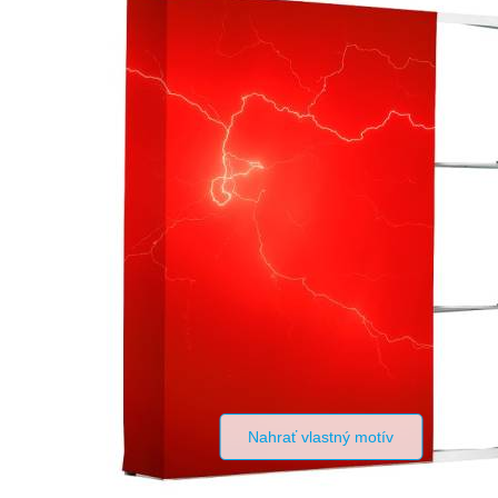
Nahrať vlastný motív