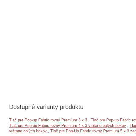
Dostupné varianty produktu
Tlač pre Pop-up Fabric rovný Premium 3 x 3
,
Tlač pre Pop-up Fabric r
Tlač pre Pop-up Fabric rovný Premium 4 x 3 vrátane oblých bokov
,
Tla
vrátane oblých bokov
,
Tlač pre Pop-Up Fabric rovný Premium 5 x 3 za