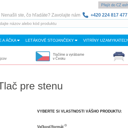
Přejít do CZ e
Nenašli ste, čo hľadáte? Zavolajte nám
+420 224 817 477
E A ÁČKA
LETÁKOVÉ STOJANČEKY
VITRÍNY UZAMYKATEĽ
Tlačíme a vyrábame
ajcov
v Česku
lač pre stenu
VYBERTE SI VLASTNOSTI VÁŠHO PRODUKTU:
Veľkosť/formát
Veľkosť/formát