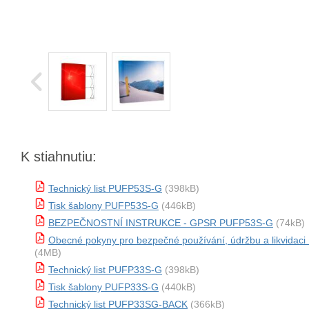
K stiahnutiu:
Technický list PUFP53S-G
(398kB)
Tisk šablony PUFP53S-G
(446kB)
BEZPEČNOSTNÍ INSTRUKCE - GPSR PUFP53S-G
(74kB)
Obecné pokyny pro bezpečné používání, údržbu a likvida
(4MB)
Technický list PUFP33S-G
(398kB)
Tisk šablony PUFP33S-G
(440kB)
Technický list PUFP33SG-BACK
(366kB)