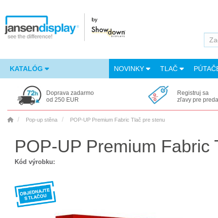
KATALÓG
NOVINKY
TLAČ
PÚTAČ
Doprava zadarmo
Registruj sa
od 250 EUR
zľavy pre pred
Pop-up stěna
POP-UP Premium Fabric Tlač pre stenu
POP-UP Premium Fabric T
Kód výrobku: