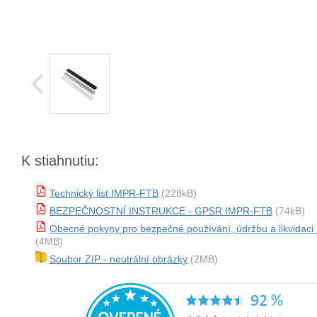
K stiahnutiu:
Technický list IMPR-FTB
(228kB)
BEZPEČNOSTNÍ INSTRUKCE - GPSR IMPR-FTB
(74kB)
Obecné pokyny pro bezpečné používání, údržbu a likvidac
(4MB)
Soubor ZIP - neutrální obrázky
(2MB)