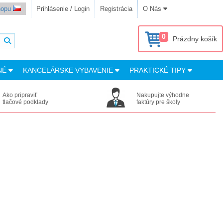
shopu
Prihlásenie / Login
Registrácia
O Nás
0
Prázdny košík
NÉ
KANCELÁRSKE VYBAVENIE
PRAKTICKÉ TIPY
Ako pripraviť
Nakupujte výhodne
tlačové podklady
faktúry pre školy