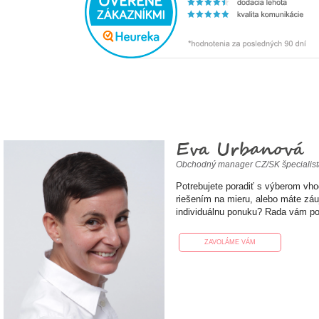
Eva Urbanová
Obchodný manager CZ/SK špecialis
Potrebujete poradiť s výberom vh
riešením na mieru, alebo máte zá
individuálnu ponuku? Rada vám p
ZAVOLÁME VÁM