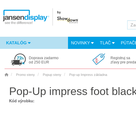
KATALÓG
NOVINKY
TLAČ
PÚTAČ
Doprava zadarmo
Registruj sa
od 250 EUR
zľavy pre pred
Promo steny
Popup steny
Pop-up Impress základna
Pop-Up impress foot black
Kód výrobku: