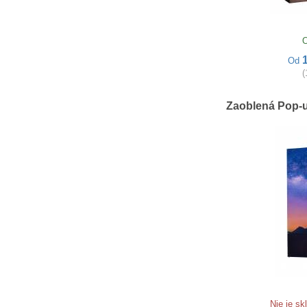
O
Od
(
Zaoblená Pop-u
Nie je s