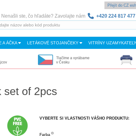
Přejít do CZ e
Nenašli ste, čo hľadáte? Zavolajte nám
+420 224 817 477
E A ÁČKA
LETÁKOVÉ STOJANČEKY
VITRÍNY UZAMYKATEĽ
Tlačíme a vyrábame
ajcov
v Česku
 set of 2pcs
VYBERTE SI VLASTNOSTI VÁŠHO PRODUKTU:
Farba
Farba