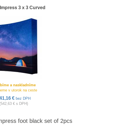
Impress 3 x 3 Curved
bíme a naskladníme
eme v utorok na ceste
41,16 €
bez DPH
(542,63 € s DPH)
press foot black set of 2pcs