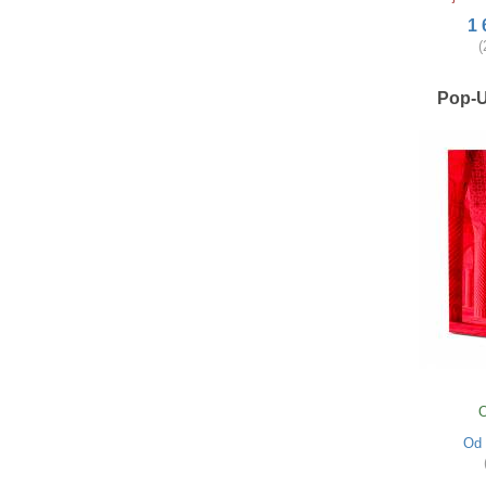
1 
(
Pop-U
O
Od