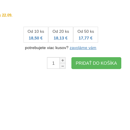
 22.09.
Od 10 ks
Od 20 ks
Od 50 ks
18,50 €
18,13 €
17,77 €
potrebujete viac kusov?
zavoláme vám
Množstvo:
PRIDAŤ DO KOŠÍKA