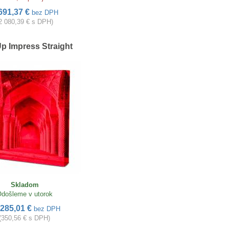
691,37 €
bez DPH
2 080,39 € s DPH)
p Impress Straight
Skladom
došleme v utorok
285,01 €
bez DPH
(350,56 € s DPH)