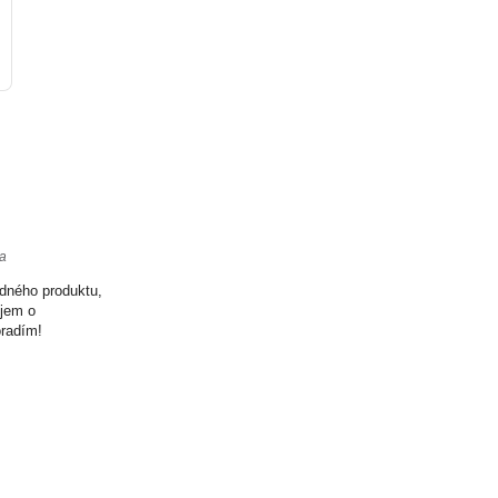
ta
odného produktu,
ujem o
oradím!