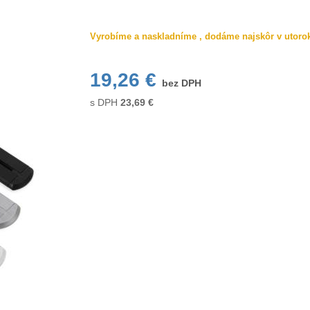
Vyrobíme a naskladníme , dodáme najskôr v utorok
19,26 €
bez DPH
s DPH
23,69
€