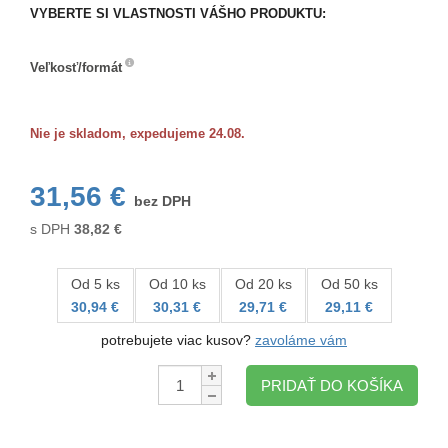
VYBERTE SI VLASTNOSTI VÁŠHO PRODUKTU:
Veľkosť/formát
Veľkosť/formát
Nie je skladom, expedujeme 24.08.
31,56 €
bez DPH
s DPH
38,82
€
Od 5 ks
Od 10 ks
Od 20 ks
Od 50 ks
30,94 €
30,31 €
29,71 €
29,11 €
potrebujete viac kusov?
zavoláme vám
Množstvo:
PRIDAŤ DO KOŠÍKA