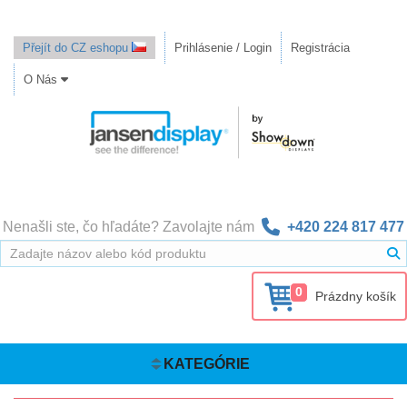
Přejít do CZ eshopu
Prihlásenie / Login
Registrácia
O Nás
Nenašli ste, čo hľadáte? Zavolajte nám
+420 224 817 477
0
Prázdny košík
KATEGÓRIE