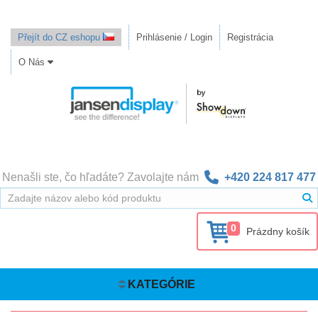
Přejít do CZ eshopu
Prihlásenie / Login
Registrácia
O Nás
Nenašli ste, čo hľadáte? Zavolajte nám
+420 224 817 477
0
Prázdny košík
KATEGÓRIE