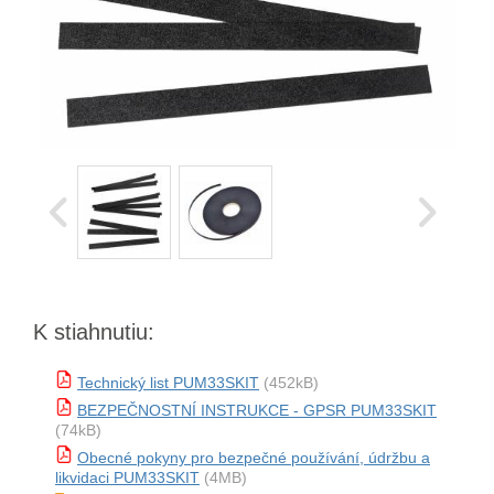
K stiahnutiu:
Technický list PUM33SKIT
(452kB)
BEZPEČNOSTNÍ INSTRUKCE - GPSR PUM33SKIT
(74kB)
Obecné pokyny pro bezpečné používání, údržbu a
likvidaci PUM33SKIT
(4MB)