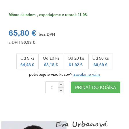
Veľkosť/formát
Máme skladom , expedujeme v utorok 11.08.
65,80 €
bez DPH
s DPH
80,93
€
Od 5 ks
Od 10 ks
Od 20 ks
Od 50 ks
64,48 €
63,18 €
61,92 €
60,69 €
potrebujete viac kusov?
zavoláme vám
Množstvo:
PRIDAŤ DO KOŠÍKA
Eva Urbanová