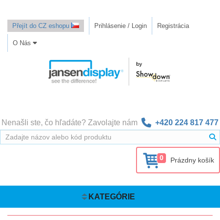
Přejít do CZ eshopu
Prihlásenie / Login
Registrácia
O Nás
Nenašli ste, čo hľadáte? Zavolajte nám
+420 224 817 477
0
Prázdny košík
KATEGÓRIE