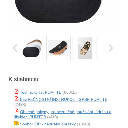
K stiahnutiu:
Technický list PUMTTB
(668kB)
BEZPEČNOSTNÍ INSTRUKCE - GPSR PUMTTB
(74kB)
Obecné pokyny pro bezpečné používání, údržbu a
likvidaci PUMTTB
(4MB)
Soubor ZIP - neutrální obrázky
(13MB)