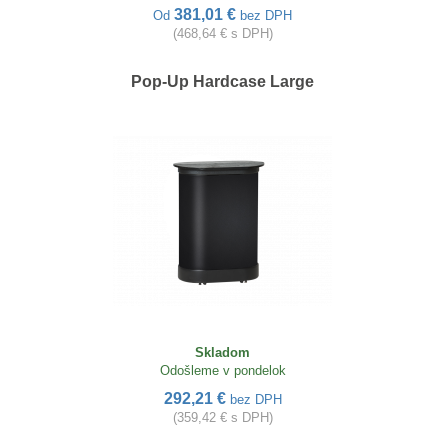
381,01 €
Od
bez DPH
(468,64 € s DPH)
Pop-Up Hardcase Large
Skladom
Odošleme v pondelok
292,21 €
bez DPH
(359,42 € s DPH)