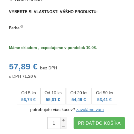
VYBERTE SI VLASTNOSTI VÁŠHO PRODUKTU:
Farba
Farba
Máme skladom , expedujeme v pondelok 10.08.
57,89 €
bez DPH
s DPH
71,20
€
Od 5 ks
Od 10 ks
Od 20 ks
Od 50 ks
56,74 €
55,61 €
54,49 €
53,41 €
potrebujete viac kusov?
zavoláme vám
Množstvo:
PRIDAŤ DO KOŠÍKA