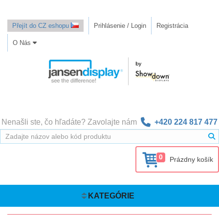
Přejít do CZ eshopu
Prihlásenie / Login
Registrácia
O Nás
Nenašli ste, čo hľadáte? Zavolajte nám
+420 224 817 477
0
Prázdny košík
KATEGÓRIE