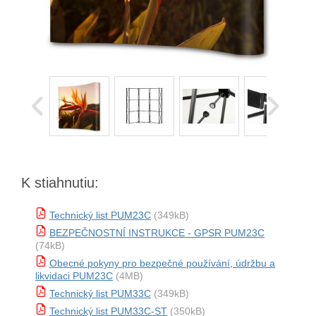
K stiahnutiu:
Technický list PUM23C
(349kB)
BEZPEČNOSTNÍ INSTRUKCE - GPSR PUM23C
(74kB)
Obecné pokyny pro bezpečné používání, údržbu a
likvidaci PUM23C
(4MB)
Technický list PUM33C
(349kB)
Technický list PUM33C-ST
(350kB)