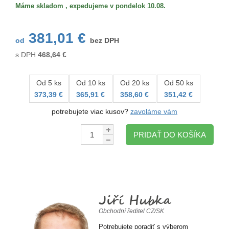
Máme skladom , expedujeme v pondelok 10.08.
381,01 €
od
bez DPH
s DPH
468,64
€
Od 5 ks
Od 10 ks
Od 20 ks
Od 50 ks
373,39 €
365,91 €
358,60 €
351,42 €
potrebujete viac kusov?
zavoláme vám
Množstvo:
PRIDAŤ DO KOŠÍKA
Jiří Hubka
Obchodní ředitel CZ/SK
Potrebujete poradiť s výberom