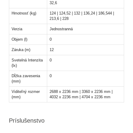
32,6
Hmotnosť (kg)
124 | 124,52 | 132 | 136,24 | 186,544 |
213,6 | 228
Verzia
Jednostranná
Objem (l)
0
Záruka (m)
12
Svetelná Intenzita
0
(lx)
Dĺžka zavesenia
0
(mm)
Viditeľný rozmer
2688 x 2236 mm | 3360 x 2236 mm |
(mm)
4032 x 2236 mm | 4704 x 2236 mm
Príslušenstvo