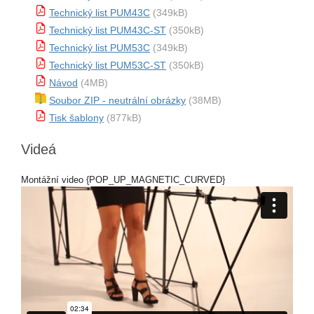
Technický list PUM43C
(349kB)
Technický list PUM43C-ST
(350kB)
Technický list PUM53C
(349kB)
Technický list PUM53C-ST
(350kB)
Návod
(4MB)
Soubor ZIP - neutrální obrázky
(38MB)
Tisk šablony
(877kB)
Videá
Montážní video {POP_UP_MAGNETIC_CURVED}