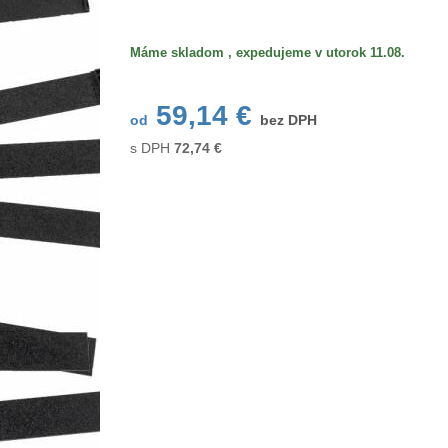
Máme skladom , expedujeme v utorok 11.08.
59,14 €
od
bez DPH
s DPH
72,74
€