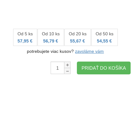
Od 5 ks
Od 10 ks
Od 20 ks
Od 50 ks
57,95 €
56,79 €
55,67 €
54,55 €
potrebujete viac kusov?
zavoláme vám
Množstvo:
PRIDAŤ DO KOŠÍKA