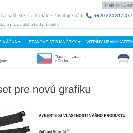
Přejít do CZ e
Nenašli ste, čo hľadáte? Zavolajte nám
+420 224 817 477
E A ÁČKA
LETÁKOVÉ STOJANČEKY
VITRÍNY UZAMYKATEĽ
Tlačíme a vyrábame
ajcov
v Česku
et pre novú grafiku
VYBERTE SI VLASTNOSTI VÁŠHO PRODUKTU:
Veľkosť/formát
Veľkosť/formát