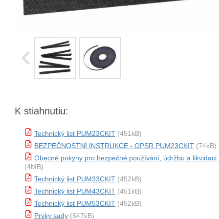
K stiahnutiu:
Technický list PUM23CKIT
(451kB)
BEZPEČNOSTNÍ INSTRUKCE - GPSR PUM23CKIT
(74kB)
Obecné pokyny pro bezpečné používání, údržbu a likvida
(4MB)
Technický list PUM33CKIT
(452kB)
Technický list PUM43CKIT
(451kB)
Technický list PUM53CKIT
(452kB)
Prvky sady
(547kB)