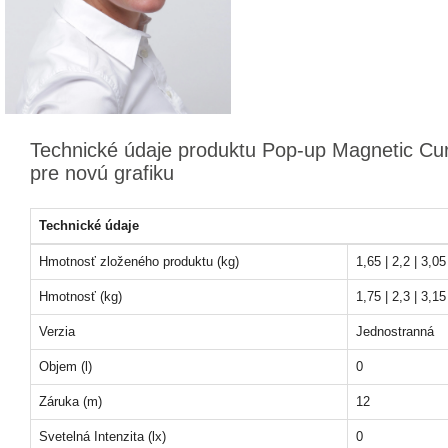
Technické údaje produktu Pop-up Magnetic Cu
pre novú grafiku
Technické údaje
Hmotnosť zloženého produktu (kg)
1,65 | 2,2 | 3,05
Hmotnosť (kg)
1,75 | 2,3 | 3,15
Verzia
Jednostranná
Objem (l)
0
Záruka (m)
12
Svetelná Intenzita (lx)
0