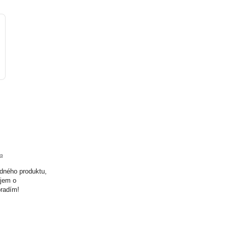
ta
odného produktu,
ujem o
oradím!