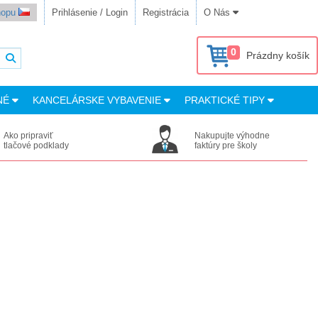
shopu
Prihlásenie / Login
Registrácia
O Nás
0
Prázdny košík
NÉ
KANCELÁRSKE VYBAVENIE
PRAKTICKÉ TIPY
Ako pripraviť
Nakupujte výhodne
tlačové podklady
faktúry pre školy