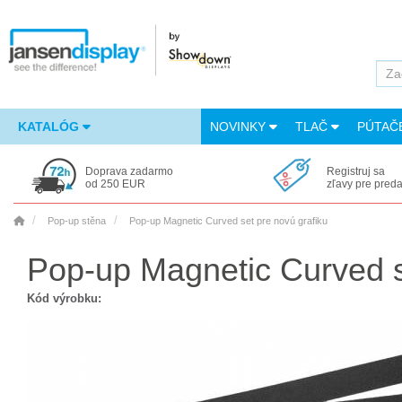
KATALÓG
NOVINKY
TLAČ
PÚTAČ
Doprava zadarmo
Registruj sa
od 250 EUR
zľavy pre pred
Pop-up stěna
Pop-up Magnetic Curved set pre novú grafiku
Pop-up Magnetic Curved s
Kód výrobku: