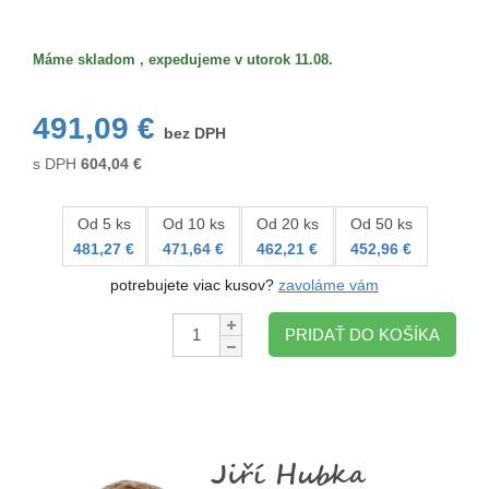
Prepravné
balenie
Máme skladom , expedujeme v utorok 11.08.
491,09 €
bez DPH
s DPH
604,04
€
Od 5 ks
Od 10 ks
Od 20 ks
Od 50 ks
481,27 €
471,64 €
462,21 €
452,96 €
potrebujete viac kusov?
zavoláme vám
Množstvo:
PRIDAŤ DO KOŠÍKA
Jiří Hubka