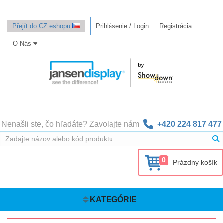
Přejít do CZ eshopu
Prihlásenie / Login
Registrácia
O Nás
Nenašli ste, čo hľadáte? Zavolajte nám
+420 224 817 477
0
Prázdny košík
KATEGÓRIE