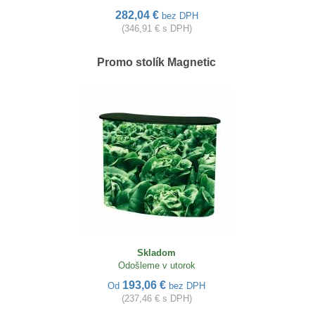
282,04 €
bez DPH
(346,91 € s DPH)
Promo stolík Magnetic
Skladom
Odošleme v utorok
193,06 €
Od
bez DPH
(237,46 € s DPH)