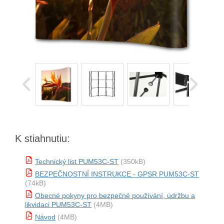
K stiahnutiu:
Technický list PUM53C-ST
(350kB)
BEZPEČNOSTNÍ INSTRUKCE - GPSR PUM53C-ST
(74kB)
Obecné pokyny pro bezpečné používání, údržbu a
likvidaci PUM53C-ST
(4MB)
Návod
(4MB)