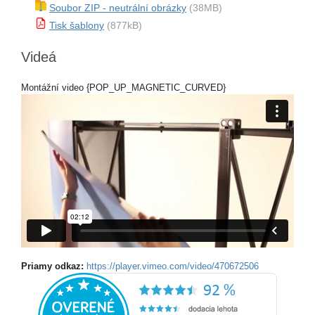
Soubor ZIP - neutrální obrázky
(38MB)
Tisk šablony
(877kB)
Videá
Montážní video {POP_UP_MAGNETIC_CURVED}
Priamy odkaz:
https://player.vimeo.com/video/470672506