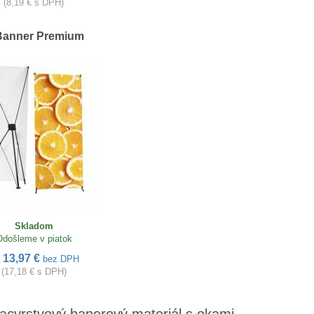
(8,19 € s DPH)
Banner Premium
Skladom
Odošleme v piatok
13,97 €
d
bez DPH
(17,18 € s DPH)