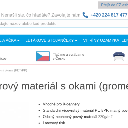
Přejít do CZ e
Nenašli ste, čo hľadáte? Zavolajte nám
+420 224 817 477
E A ÁČKA
LETÁKOVÉ STOJANČEKY
VITRÍNY UZAMYKATEĽ
Tlačíme a vyrábame
ajcov
v Česku
ými okami (PET/PP)
rový materiál s okami (gro
Vhodné pro X-bannery
Standardní vícevrstvý materiál PET/PP, matný pov
Odolný neohebný pevný materiál 220g/m2
Latexový tisk