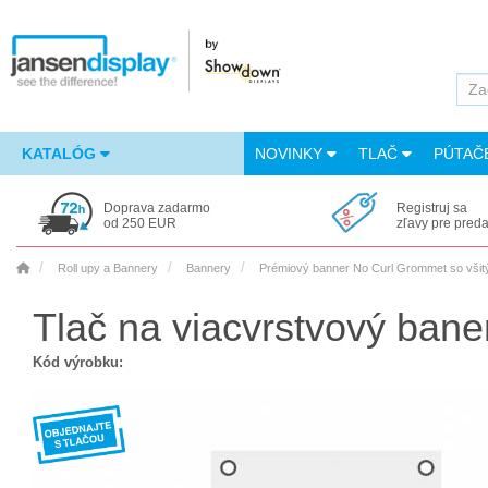
KATALÓG
NOVINKY
TLAČ
PÚTAČ
Doprava zadarmo
Registruj sa
od 250 EUR
zľavy pre pred
Roll upy a Bannery
Bannery
Prémiový banner No Curl Grommet so všit
Tlač na viacvrstvový bane
Kód výrobku: