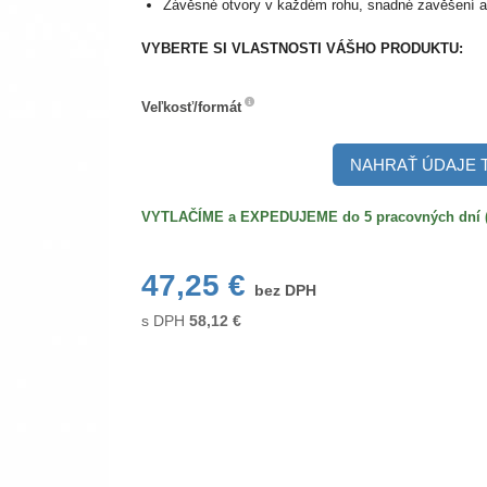
Závěsné otvory v každém rohu, snadné zavěšení a
VYBERTE SI VLASTNOSTI VÁŠHO PRODUKTU:
Veľkosť/formát
Veľkosť/formát
NAHRAŤ ÚDAJE 
VYTLAČÍME a EXPEDUJEME do 5 pracovných dní (po
47,25 €
bez DPH
s DPH
58,12
€