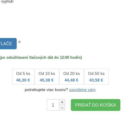
 vyjmutí
TLAČE
 odsúhlasení tlačových dát do 12:00 hodín)
Od 5 ks
Od 10 ks
Od 20 ks
Od 50 ks
46,30 €
45,38 €
44,48 €
43,58 €
potrebujete viac kusov?
zavoláme vám
Množstvo:
PRIDAŤ DO KOŠÍKA