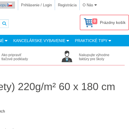
shopu
Prihlásenie / Login
Registrácia
O Nás
0
Prázdny košík
NÉ
KANCELÁRSKE VYBAVENIE
PRAKTICKÉ TIPY
Ako pripraviť
Nakupujte výhodne
tlačové podklady
faktúry pre školy
mety) 220g/m² 60 x 180 cm
rch