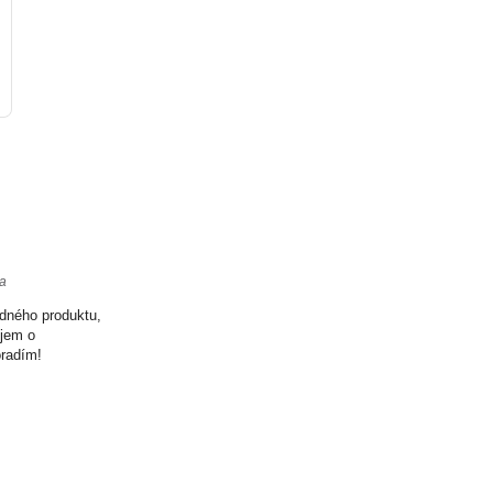
ta
odného produktu,
ujem o
oradím!