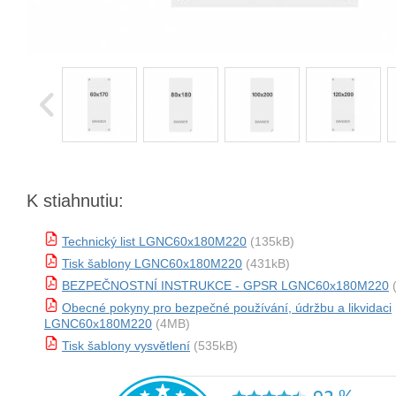
K stiahnutiu:
Technický list LGNC60x180M220
(135kB)
Tisk šablony LGNC60x180M220
(431kB)
BEZPEČNOSTNÍ INSTRUKCE - GPSR LGNC60x180M220
(
Obecné pokyny pro bezpečné používání, údržbu a likvidaci
LGNC60x180M220
(4MB)
Tisk šablony vysvětlení
(535kB)