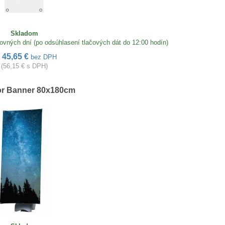
Skladom
ch dní (po odsúhlasení tlačových dát do 12:00 hodín)
45,65 €
d
bez DPH
(56,15 € s DPH)
r Banner 80x180cm