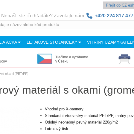
Přejít do CZ e
Nenašli ste, čo hľadáte? Zavolajte nám
+420 224 817 477
E A ÁČKA
LETÁKOVÉ STOJANČEKY
VITRÍNY UZAMYKATEĽ
Tlačíme a vyrábame
ajcov
v Česku
ými okami (PET/PP)
rový materiál s okami (gro
Vhodné pro X-bannery
Standardní vícevrstvý materiál PET/PP, matný pov
Odolný neohebný pevný materiál 220g/m2
Latexový tisk