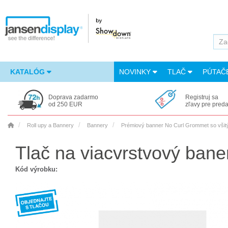
KATALÓG
NOVINKY
TLAČ
PÚTAČ
Doprava zadarmo
Registruj sa
od 250 EUR
zľavy pre pred
Roll upy a Bannery
Bannery
Prémiový banner No Curl Grommet so všit
Tlač na viacvrstvový bane
Kód výrobku: