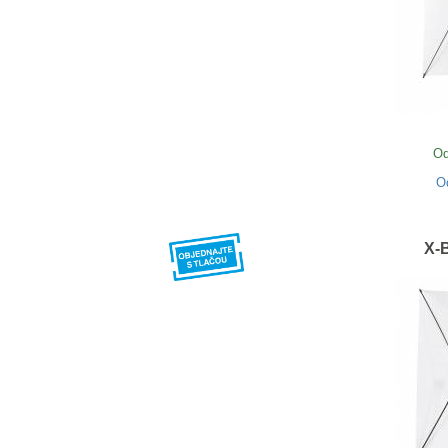
Od
O
X-