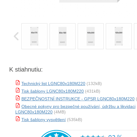
K stiahnutiu:
Technický list LGNC80x180M220
(132kB)
Tisk šablony LGNC80x180M220
(431kB)
BEZPEČNOSTNÍ INSTRUKCE - GPSR LGNC80x180M220
(
Obecné pokyny pro bezpečné používání, údržbu a likvidaci
LGNC80x180M220
(4MB)
Tisk šablony vysvětlení
(535kB)