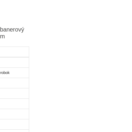
 banerový
cm
robok