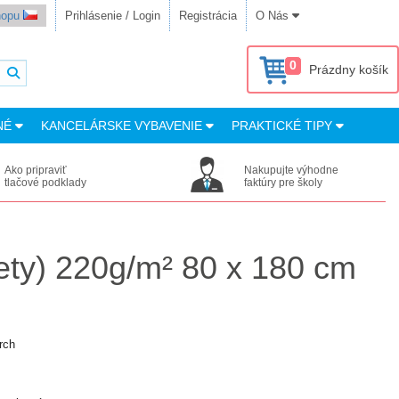
shopu
Prihlásenie / Login
Registrácia
O Nás
0
Prázdny košík
NÉ
KANCELÁRSKE VYBAVENIE
PRAKTICKÉ TIPY
Ako pripraviť
Nakupujte výhodne
tlačové podklady
faktúry pre školy
mety) 220g/m² 80 x 180 cm
rch