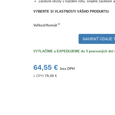
Závěsné otvory v každém rohu, snadné zavěšení a
VYBERTE SI VLASTNOSTI VÁŠHO PRODUKTU:
Veľkosť/formát
Veľkosť/formát
NAHRAŤ ÚDAJE 
VYTLAČÍME a EXPEDUJEME do 5 pracovných dní (po
64,55 €
bez DPH
s DPH
79,40
€