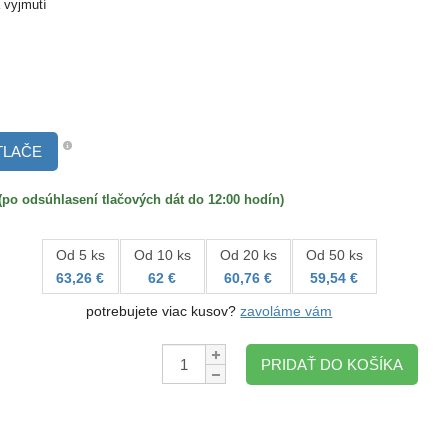
 vyjmutí
TLAČE
 odsúhlasení tlačových dát do 12:00 hodín)
Od 5 ks
Od 10 ks
Od 20 ks
Od 50 ks
63,26 €
62 €
60,76 €
59,54 €
potrebujete viac kusov?
zavoláme vám
Množstvo:
PRIDAŤ DO KOŠÍKA