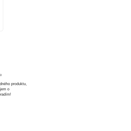
ta
odného produktu,
ujem o
oradím!