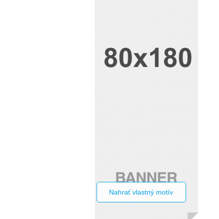
Nahrať vlastný motív