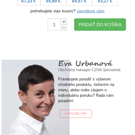
67,23 €
65,89 €
64,57 €
63,27 €
potrebujete viac kusov?
zavoláme vám
Množstvo:
PRIDAŤ DO KOŠÍKA
Eva Urbanová
Obchodný manager CZ/SK špecialista
Potrebujete poradiť s výberom
vhodného produktu, riešením na
mieru, alebo máte záujem o
individuálnu ponuku? Rada vám
poradím!
ZAVOLÁME VÁM