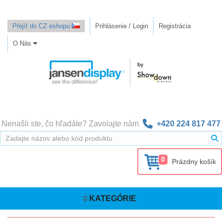
Přejít do CZ eshopu
Prihlásenie / Login
Registrácia
O Nás
Nenašli ste, čo hľadáte? Zavolajte nám
+420 224 817 477
0
Prázdny košík
KATEGÓRIE