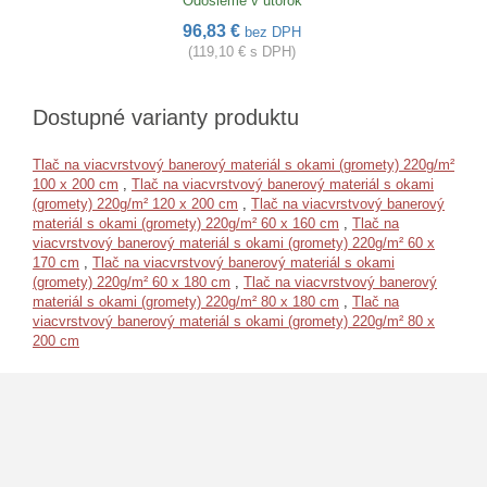
Odošleme v utorok
96,83 €
bez DPH
(119,10 € s DPH)
Dostupné varianty produktu
Tlač na viacvrstvový banerový materiál s okami (gromety) 220g/m²
100 x 200 cm
,
Tlač na viacvrstvový banerový materiál s okami
(gromety) 220g/m² 120 x 200 cm
,
Tlač na viacvrstvový banerový
materiál s okami (gromety) 220g/m² 60 x 160 cm
,
Tlač na
viacvrstvový banerový materiál s okami (gromety) 220g/m² 60 x
170 cm
,
Tlač na viacvrstvový banerový materiál s okami
(gromety) 220g/m² 60 x 180 cm
,
Tlač na viacvrstvový banerový
materiál s okami (gromety) 220g/m² 80 x 180 cm
,
Tlač na
viacvrstvový banerový materiál s okami (gromety) 220g/m² 80 x
200 cm