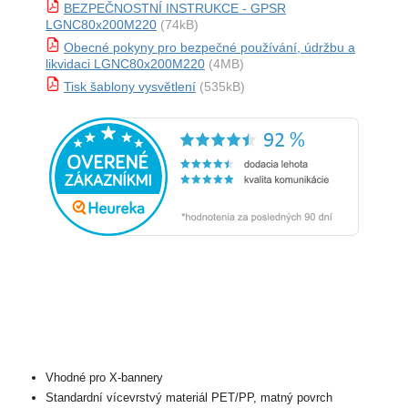
BEZPEČNOSTNÍ INSTRUKCE - GPSR
LGNC80x200M220
(74kB)
Obecné pokyny pro bezpečné používání, údržbu a
likvidaci LGNC80x200M220
(4MB)
Tisk šablony vysvětlení
(535kB)
Vhodné pro X-bannery
Standardní vícevrstvý materiál PET/PP, matný povrch