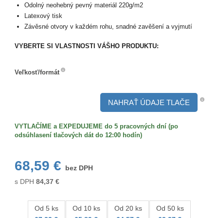
Odolný neohebný pevný materiál 220g/m2
Latexový tisk
Závěsné otvory v každém rohu, snadné zavěšení a vyjmutí
VYBERTE SI VLASTNOSTI VÁŠHO PRODUKTU:
Veľkosť/formát
Veľkosť/formát
NAHRAŤ ÚDAJE TLAČE
VYTLAČÍME a EXPEDUJEME do 5 pracovných dní (po
odsúhlasení tlačových dát do 12:00 hodín)
68,59 €
bez DPH
s DPH
84,37
€
Od 5 ks
Od 10 ks
Od 20 ks
Od 50 ks