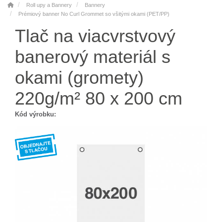
Roll upy a Bannery
Bannery
Prémiový banner No Curl Grommet so všitými okami (PET/PP)
Tlač na viacvrstvový
banerový materiál s
okami (gromety)
220g/m² 80 x 200 cm
Kód výrobku: