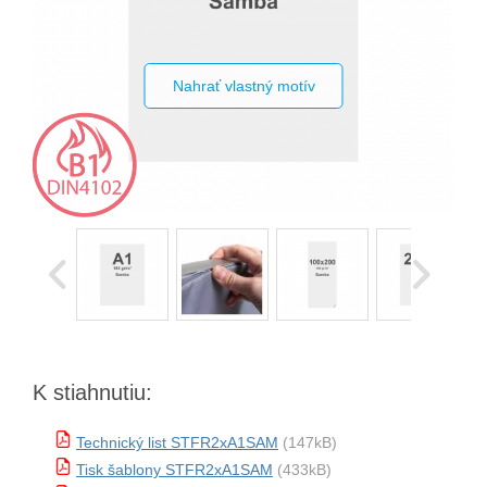
Nahrať vlastný motív
K stiahnutiu:
Technický list STFR2xA1SAM
(147kB)
Tisk šablony STFR2xA1SAM
(433kB)