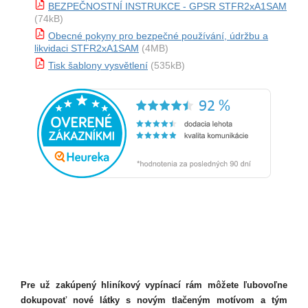
BEZPEČNOSTNÍ INSTRUKCE - GPSR STFR2xA1SAM
(74kB)
Obecné pokyny pro bezpečné používání, údržbu a
likvidaci STFR2xA1SAM
(4MB)
Tisk šablony vysvětlení
(535kB)
Pre už zakúpený hliníkový vypínací rám môžete ľubovoľne
dokupovať nové látky s novým tlačeným motívom a tým