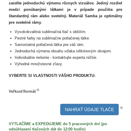
zaistíte jednoduchú výmenu rôznych vizuálov. Jediný rozdiel
medzi ponúkanými látkami je v prípade použitia pre
štandardný rám alebo svetelný. Materiál Samba je optimálny
pre svetelné rámy.
Vysokokvalitná sublimačná tlač s obšitím.
Pestré farby na sublimačne potlačenej látke.
Samostatná potlačená látka pre váš rám.
Jednoduchá výmena obsahu vďaka silikónovým okrajom.
Individuálne riešenie - kontaktujte experta nižšie.
Výhodné množstevné zľavy.
VYBERTE SI VLASTNOSTI VÁŠHO PRODUKTU:
Veľkosť/formát
Veľkosť/formát
NAHRAŤ ÚDAJE TLAČE
VYTLAČÍME a EXPEDUJEME do 5 pracovných dní (po
odsúhlasení tlačových dát do 12:00 hodín)