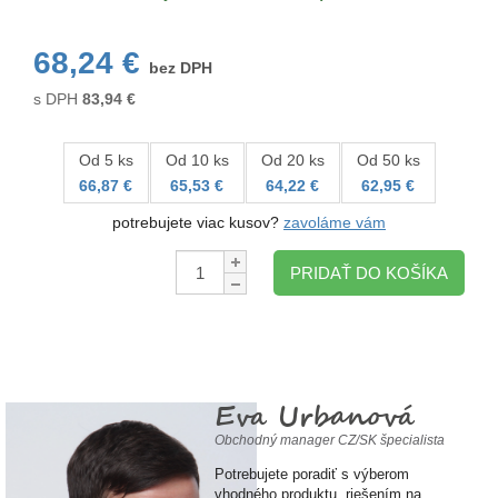
68,24 €
bez DPH
s DPH
83,94
€
Od 5 ks
Od 10 ks
Od 20 ks
Od 50 ks
66,87 €
65,53 €
64,22 €
62,95 €
potrebujete viac kusov?
zavoláme vám
Množstvo:
PRIDAŤ DO KOŠÍKA
Eva Urbanová
Obchodný manager CZ/SK špecialista
Potrebujete poradiť s výberom
vhodného produktu, riešením na