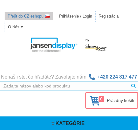
Přejít do CZ eshopu
Prihlásenie / Login
Registrácia
O Nás
Nenašli ste, čo hľadáte? Zavolajte nám
+420 224 817 477
0
Prázdny košík
KATEGÓRIE