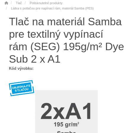
Tlač
Potisknutelné produkty
Látka s potlačou pre napínací rám, materiál Samba (PES)
Tlač na materiál Samba
pre textilný vypínací
rám (SEG) 195g/m² Dye
Sub 2 x A1
Kód výrobku: