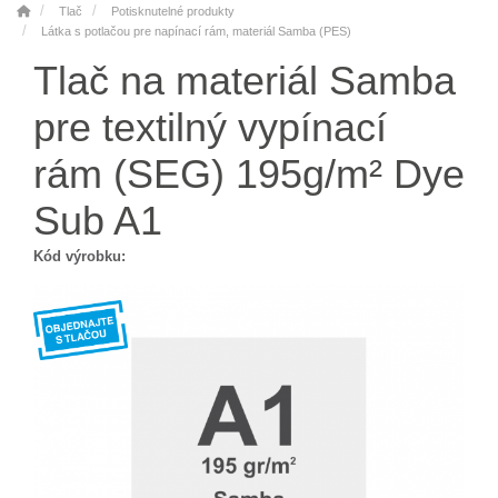
Tlač
Potisknutelné produkty
Látka s potlačou pre napínací rám, materiál Samba (PES)
Tlač na materiál Samba
pre textilný vypínací
rám (SEG) 195g/m² Dye
Sub A1
Kód výrobku: