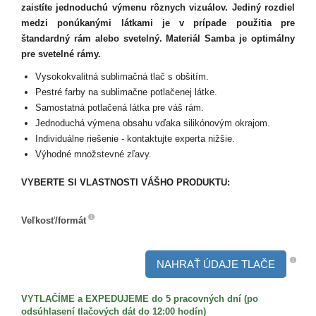
zaistíte jednoduchú výmenu rôznych vizuálov. Jediný rozdiel
medzi ponúkanými látkami je v prípade použitia pre
štandardný rám alebo svetelný. Materiál Samba je optimálny
pre svetelné rámy.
Vysokokvalitná sublimačná tlač s obšitím.
Pestré farby na sublimačne potlačenej látke.
Samostatná potlačená látka pre váš rám.
Jednoduchá výmena obsahu vďaka silikónovým okrajom.
Individuálne riešenie - kontaktujte experta nižšie.
Výhodné množstevné zľavy.
VYBERTE SI VLASTNOSTI VÁŠHO PRODUKTU:
Veľkosť/formát
Veľkosť/formát
NAHRAŤ ÚDAJE TLAČE
VYTLAČÍME a EXPEDUJEME do 5 pracovných dní (po
odsúhlasení tlačových dát do 12:00 hodín)