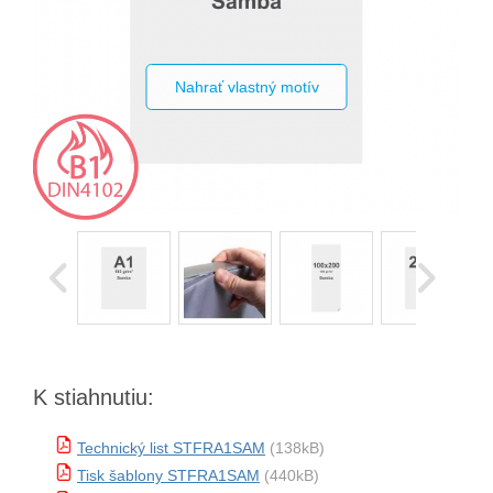
Nahrať vlastný motív
K stiahnutiu:
Technický list STFRA1SAM
(138kB)
Tisk šablony STFRA1SAM
(440kB)