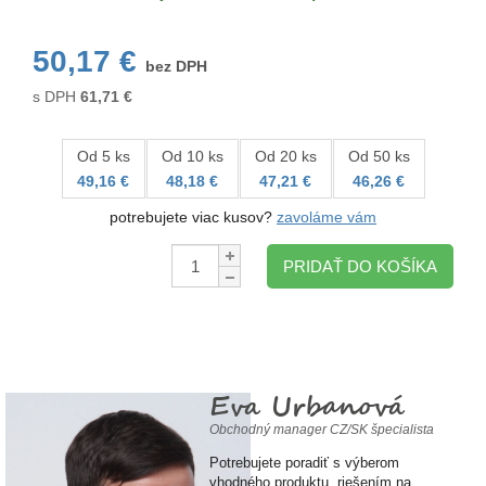
50,17 €
bez DPH
s DPH
61,71
€
Od 5 ks
Od 10 ks
Od 20 ks
Od 50 ks
49,16 €
48,18 €
47,21 €
46,26 €
potrebujete viac kusov?
zavoláme vám
Množstvo:
PRIDAŤ DO KOŠÍKA
Eva Urbanová
Obchodný manager CZ/SK špecialista
Potrebujete poradiť s výberom
vhodného produktu, riešením na