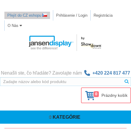
Přejít do CZ eshopu
Prihlásenie / Login
Registrácia
O Nás
Nenašli ste, čo hľadáte? Zavolajte nám
+420 224 817 477
0
Prázdny košík
KATEGÓRIE