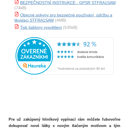
BEZPEČNOSTNÍ INSTRUKCE - GPSR STFRA1SAM
(74kB)
Obecné pokyny pro bezpečné používání, údržbu a
likvidaci STFRA1SAM
(4MB)
Tisk šablony vysvětlení
(535kB)
Pre už zakúpený hliníkový vypínací rám môžete ľubovoľne
dokupovať nové látky s novým tlačeným motívom a tým