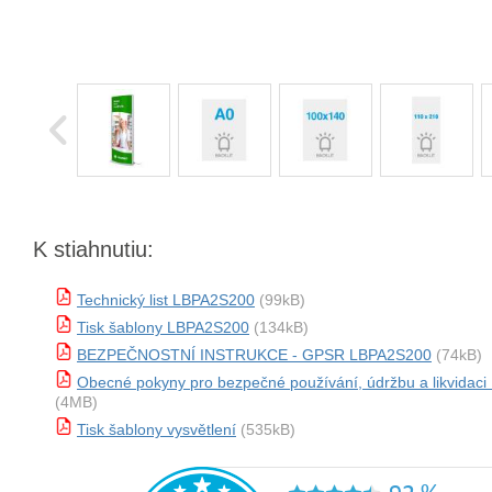
K stiahnutiu:
Technický list LBPA2S200
(99kB)
Tisk šablony LBPA2S200
(134kB)
BEZPEČNOSTNÍ INSTRUKCE - GPSR LBPA2S200
(74kB)
Obecné pokyny pro bezpečné používání, údržbu a likvidac
(4MB)
Tisk šablony vysvětlení
(535kB)