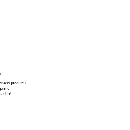
ta
odného produktu,
ujem o
oradím!