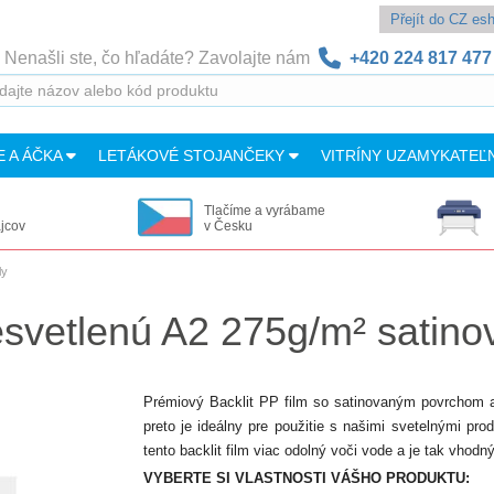
Přejít do CZ e
Nenašli ste, čo hľadáte? Zavolajte nám
+420 224 817 477
E A ÁČKA
LETÁKOVÉ STOJANČEKY
VITRÍNY UZAMYKATEĽ
Tlačíme a vyrábame
ajcov
v Česku
ly
resvetlenú A2 275g/m² satin
Prémiový Backlit PP film so satinovaným povrchom a 
preto je ideálny pre použitie s našimi svetelnými pr
tento backlit film viac odolný voči vode a je tak vhodný
VYBERTE SI VLASTNOSTI VÁŠHO PRODUKTU: