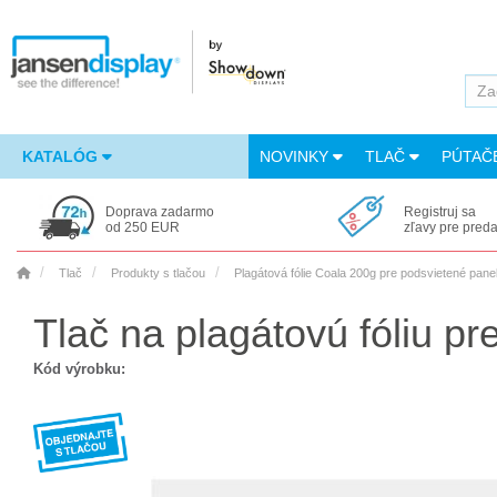
KATALÓG
NOVINKY
TLAČ
PÚTAČ
Doprava zadarmo
Registruj sa
od 250 EUR
zľavy pre pred
Tlač
Produkty s tlačou
Plagátová fólie Coala 200g pre podsvietené pane
Tlač na plagátovú fóliu p
Kód výrobku: