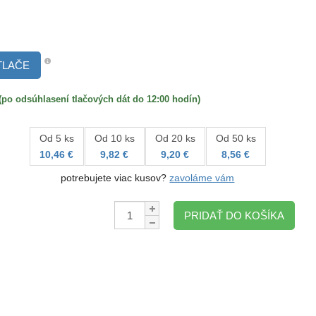
TLAČE
 odsúhlasení tlačových dát do 12:00 hodín)
Od 5 ks
Od 10 ks
Od 20 ks
Od 50 ks
10,46 €
9,82 €
9,20 €
8,56 €
potrebujete viac kusov?
zavoláme vám
Množstvo:
PRIDAŤ DO KOŠÍKA