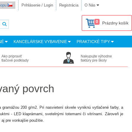
shopu
Prihlásenie / Login
Registrácia
O Nás
0
Prázdny košík
NÉ
KANCELÁRSKE VYBAVENIE
PRAKTICKÉ TIPY
Ako pripraviť
Nakupujte výhodne
tlačové podklady
faktúry pre školy
ovaný povrch
gramážou 200 g/m2. Pri nasvietení skvele vyniknú vytlačené farby, a
oduktmi - LED klaprámami, svetelnými totemami či vitrínami. Zároveň je
 aj pre vonkajšie použitie.