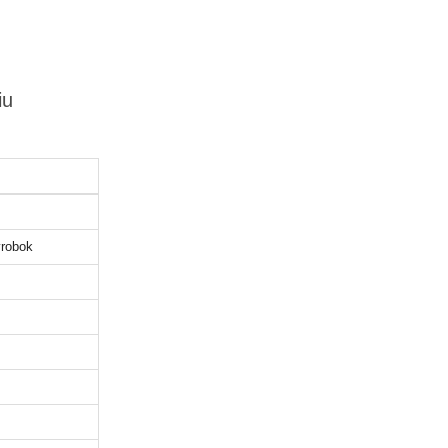
iu
robok