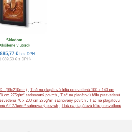
Skladom
došleme v utorok
885,77 €
bez DPH
1 089,50 € s DPH)
, DL (99x210mm)
,
Tlač na plagátovú fóliu presvetlenú 100 x 140 cm
x 70 cm 275g/m² satinovaný povrch
,
Tlač na plagátovú fóliu presvetlenú
presvetlenú 70 x 200 cm 275g/m² satinovaný povrch
,
Tlač na plagátovú
tlenú A2 275g/m² satinovaný povrch
,
Tlač na plagátovú fóliu presvetlenú