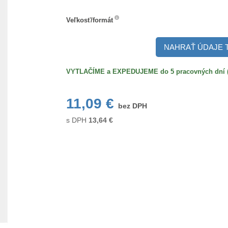
Veľkosť/formát
Veľkosť/formát
NAHRAŤ ÚDAJE 
VYTLAČÍME a EXPEDUJEME do 5 pracovných dní (po
11,09 €
bez DPH
s DPH
13,64
€