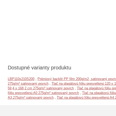
Dostupné varianty produktu
LBP110x210S200
,
Prémiový backlit PP film 200g/m2, satinovaný pov
275g/m² satinovaný povrch
,
Tlač na plagátovú fóliu presvetlenú 120 x
59,4 x 168,2 cm 275g/m² satinovaný povrch
,
Tlač na plagátovú fóliu p
fóliu presvetlenú A0 275g/m² satinovaný povrch
,
Tlač na plagátovú fól
A3 275g/m² satinovaný povrch
,
Tlač na plagátovú fóliu presvetlenú A4