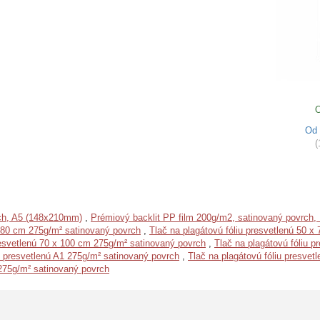
O
Od
(
rch, A5 (148x210mm)
,
Prémiový backlit PP film 200g/m2, satinovaný povrch
 180 cm 275g/m² satinovaný povrch
,
Tlač na plagátovú fóliu presvetlenú 50 
resvetlenú 70 x 100 cm 275g/m² satinovaný povrch
,
Tlač na plagátovú fóliu 
iu presvetlenú A1 275g/m² satinovaný povrch
,
Tlač na plagátovú fóliu presve
 275g/m² satinovaný povrch