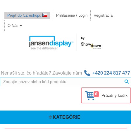
Přejít do CZ eshopu
Prihlásenie / Login
Registrácia
O Nás
Nenašli ste, čo hľadáte? Zavolajte nám
+420 224 817 477
0
Prázdny košík
KATEGÓRIE