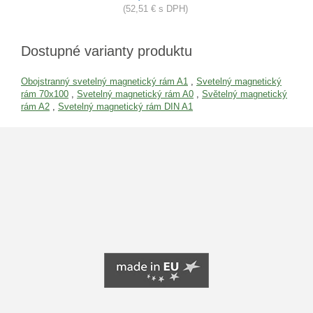
(52,51 € s DPH)
Dostupné varianty produktu
Obojstranný svetelný magnetický rám A1
,
Svetelný magnetický
rám 70x100
,
Svetelný magnetický rám A0
,
Světelný magnetický
rám A2
,
Svetelný magnetický rám DIN A1