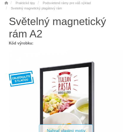
Praktické tipy
Podsvietené rámy pre váš výklad
Svetelný magnetický plagátový rám
Světelný magnetický
rám A2
Kód výrobku:
Nahrať vlastný motív