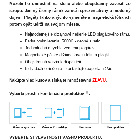
Môžete ho umiestniť na stenu alebo obojstranný zavesiť zo
stropu. Jemný čierny rámik zaručí reprezentatívny a moderný
dojem. Plagáty ľahko a rýchlo vymeníte a magnetická fólia ich
potom opäť udrží na svojom mieste.
Najmodernejšie dizajnové riešenie LED plagátového rámu.
Farba podsvietenia: 5000K - denné svetlo.
Jednoduchá a rýchla výmena plagátov.
Magnetické pásky držiace kryciu fóliu a plagát.
Obojstranná verzia k dispozícii.
Individuálne riešenie - kontaktujte experta nižšie.
Nakúpte viac kusov
a získajte množstevnú
ZĽAVU
.
Vyberte prosím kombináciu produktov
:
Rám + grafika
Rám + 2 grafiky
Iba rám
Iba grafika
VYBERTE SI VLASTNOSTI VÁŠHO PRODUKTU: