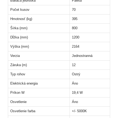
Baliaca jednotka
Paleta
Počet kusov
70
Hmotnosť (kg)
395
Šírka (mm)
800
Dĺžka (mm)
1200
Výška (mm)
2164
Verzia
Jednostranná
Záruka (m)
12
Typ rohov
Ostrý
Elektrická energia
Áno
Príkon W
19,4 W
Osvetlenie
Áno
Osvetlenie farba
+/- 5000K