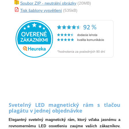
Soubor ZIP - neutrální obrázky
(20MB)
Tisk šablony vysvětlení
(535kB)
Svetelný LED magnetický rám s tlačou
plagátu v jednej objednávke
Elegantný svetelný magnetický rám, ktorý vďaka jasnému a
rovnomernému LED osvetleniu zaujme vašich zákazníkov.