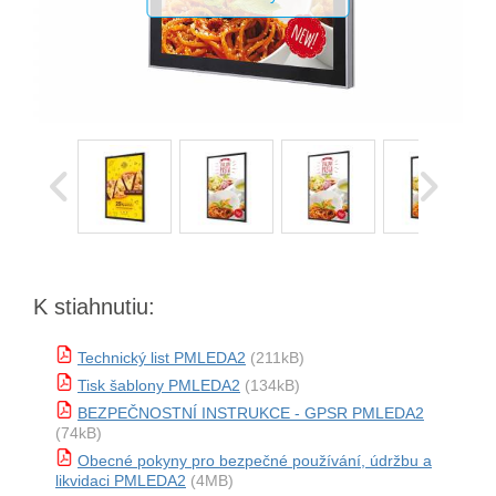
K stiahnutiu:
Technický list PMLEDA2
(211kB)
Tisk šablony PMLEDA2
(134kB)
BEZPEČNOSTNÍ INSTRUKCE - GPSR PMLEDA2
(74kB)
Obecné pokyny pro bezpečné používání, údržbu a
likvidaci PMLEDA2
(4MB)