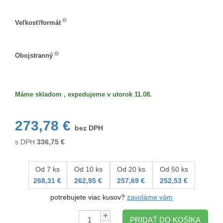
Veľkosť/formát
Veľkosť/formát
Obojstranný
Obojstranný
Máme skladom , expedujeme v utorok 11.08.
273,78 €
bez DPH
s DPH
336,75
€
Od 7 ks
Od 10 ks
Od 20 ks
Od 50 ks
268,31 €
262,95 €
257,69 €
252,53 €
potrebujete viac kusov?
zavoláme vám
Množstvo:
PRIDAŤ DO KOŠÍKA