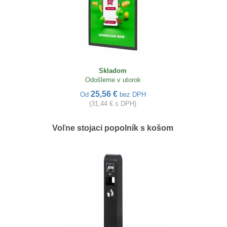
Skladom
Odošleme v utorok
25,56 €
Od
bez DPH
(31,44 € s DPH)
Voľne stojaci popolník s košom