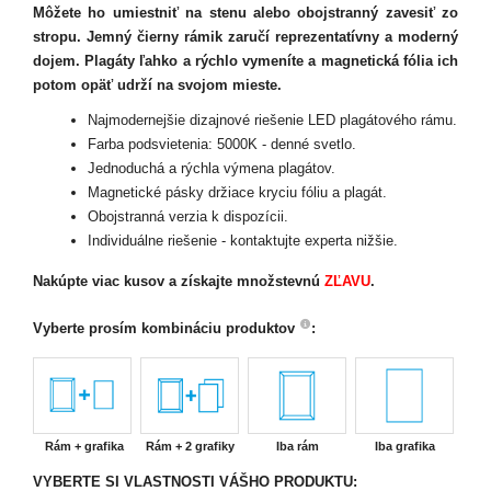
Môžete ho umiestniť na stenu alebo obojstranný zavesiť zo
stropu. Jemný čierny rámik zaručí reprezentatívny a moderný
dojem. Plagáty ľahko a rýchlo vymeníte a magnetická fólia ich
potom opäť udrží na svojom mieste.
Najmodernejšie dizajnové riešenie LED plagátového rámu.
Farba podsvietenia: 5000K - denné svetlo.
Jednoduchá a rýchla výmena plagátov.
Magnetické pásky držiace kryciu fóliu a plagát.
Obojstranná verzia k dispozícii.
Individuálne riešenie - kontaktujte experta nižšie.
Nakúpte viac kusov
a získajte množstevnú
ZĽAVU
.
Vyberte prosím kombináciu produktov
:
Rám + grafika
Rám + 2 grafiky
Iba rám
Iba grafika
VYBERTE SI VLASTNOSTI VÁŠHO PRODUKTU: