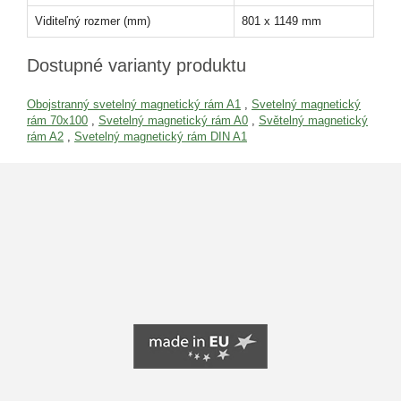
Viditeľný rozmer (mm)
801 x 1149 mm
Dostupné varianty produktu
Obojstranný svetelný magnetický rám A1
,
Svetelný magnetický
rám 70x100
,
Svetelný magnetický rám A0
,
Světelný magnetický
rám A2
,
Svetelný magnetický rám DIN A1