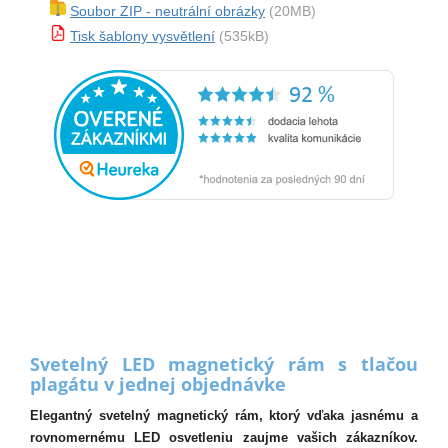
Soubor ZIP - neutrální obrázky
(20MB)
Tisk šablony vysvětlení
(535kB)
Svetelný LED magnetický rám s tlačou
plagátu v jednej objednávke
Elegantný svetelný magnetický rám, ktorý vďaka jasnému a
rovnomernému LED osvetleniu zaujme vašich zákazníkov.