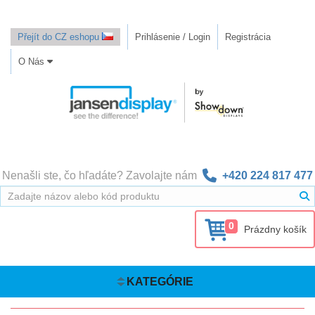
Přejít do CZ eshopu
Prihlásenie / Login
Registrácia
O Nás
Nenašli ste, čo hľadáte? Zavolajte nám
+420 224 817 477
0
Prázdny košík
KATEGÓRIE