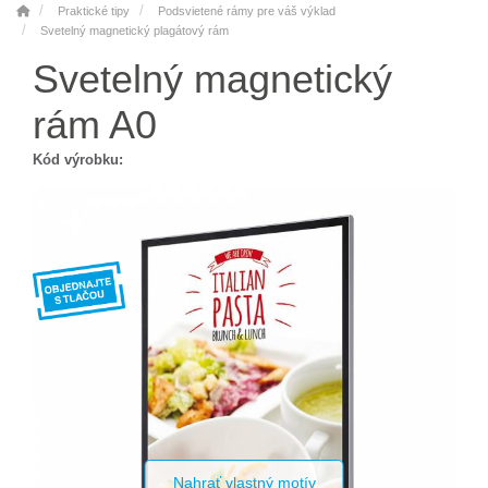
Praktické tipy
Podsvietené rámy pre váš výklad
Svetelný magnetický plagátový rám
Svetelný magnetický
rám A0
Kód výrobku:
Nahrať vlastný motív