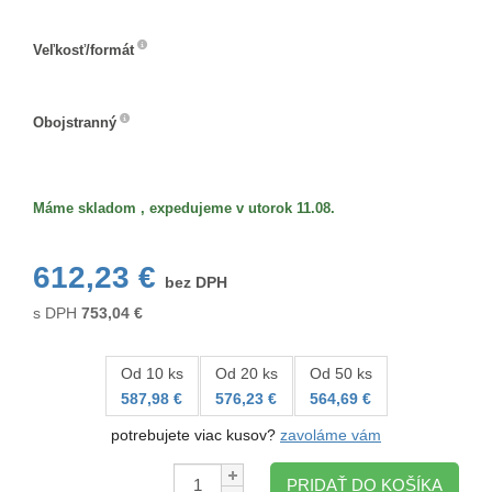
Veľkosť/formát
Veľkosť/formát
Obojstranný
Obojstranný
Máme skladom , expedujeme v utorok 11.08.
612,23 €
bez DPH
s DPH
753,04
€
Od 10 ks
Od 20 ks
Od 50 ks
587,98 €
576,23 €
564,69 €
potrebujete viac kusov?
zavoláme vám
Množstvo:
PRIDAŤ DO KOŠÍKA