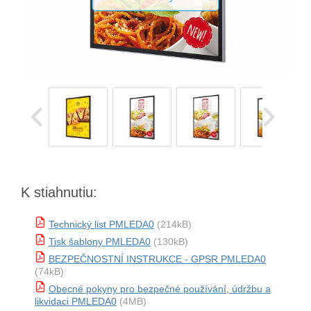
K stiahnutiu:
Technický list PMLEDA0
(214kB)
Tisk šablony PMLEDA0
(130kB)
BEZPEČNOSTNÍ INSTRUKCE - GPSR PMLEDA0
(74kB)
Obecné pokyny pro bezpečné používání, údržbu a
likvidaci PMLEDA0
(4MB)