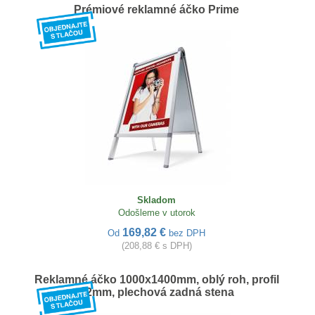
Prémiové reklamné áčko Prime
Skladom
Odošleme v utorok
169,82 €
Od
bez DPH
(208,88 € s DPH)
Reklamné áčko 1000x1400mm, oblý roh, profil
32mm, plechová zadná stena