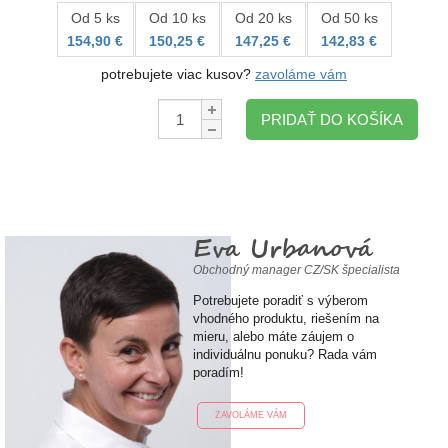
Od 5 ks
Od 10 ks
Od 20 ks
Od 50 ks
154,90 €
150,25 €
147,25 €
142,83 €
potrebujete viac kusov?
zavoláme vám
Množstvo:
PRIDAŤ DO KOŠÍKA
Eva Urbanová
Obchodný manager CZ/SK špecialista
Potrebujete poradiť s výberom
vhodného produktu, riešením na
mieru, alebo máte záujem o
individuálnu ponuku? Rada vám
poradím!
ZAVOLÁME VÁM