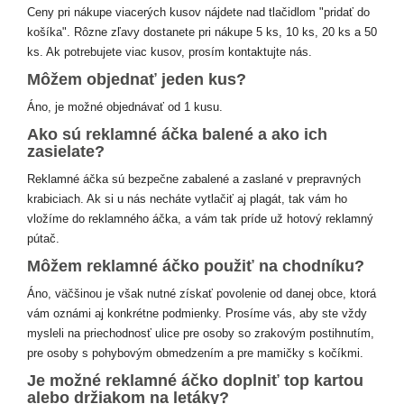
Ceny pri nákupe viacerých kusov nájdete nad tlačidlom "pridať do
košíka". Rôzne zľavy dostanete pri nákupe 5 ks, 10 ks, 20 ks a 50
ks. Ak potrebujete viac kusov, prosím kontaktujte nás.
Môžem objednať jeden kus?
Áno, je možné objednávať od 1 kusu.
Ako sú reklamné áčka balené a ako ich
zasielate?
Reklamné áčka sú bezpečne zabalené a zaslané v prepravných
krabiciach. Ak si u nás necháte vytlačiť aj plagát, tak vám ho
vložíme do reklamného áčka, a vám tak príde už hotový reklamný
pútač.
Môžem reklamné áčko použiť na chodníku?
Áno, väčšinou je však nutné získať povolenie od danej obce, ktorá
vám oznámi aj konkrétne podmienky. Prosíme vás, aby ste vždy
mysleli na priechodnosť ulice pre osoby so zrakovým postihnutím,
pre osoby s pohybovým obmedzením a pre mamičky s kočíkmi.
Je možné reklamné áčko doplniť top kartou
alebo držiakom na letáky?