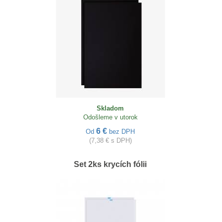
Skladom
Odošleme v utorok
6 €
Od
bez DPH
(7,38 € s DPH)
Set 2ks krycích fólii