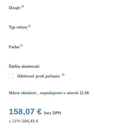
Dizajn
Dizajn
Typ rohov
Typ
rohov
Farba
Farba
Ďalšie vlastnosti:
Odolnosť proti počasiu
Máme skladom , expedujeme v utorok 11.08.
158,07 €
bez DPH
s DPH
194,43
€