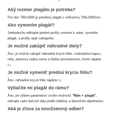
Aký rozmer plagátu je potreba?
Pre rám 700x1000 je potrebný plagát s veľkosťou 700x1000mm.
Ako vymením plagát?
Jednoducho odklopte predné profily smerom k sebe, vymeňte
plagát, a profily opäť zaklapnite.
Je možné zakúpiť náhradné diely?
Áno, je možné zakúpiť náhradné krycie fólie, vodeodolnú kapsu,
rohy, plastovú zadnú stenu a ďalšie príslušenstvo, ktoré nájdete
tu
.
Je možné vymeniť prednú kryciu fóliu?
Áno, náhradné krycie fólie nájdete
tu
.
Vytlačíte mi plagát do rámu?
Áno, pri výbere parametrov zvoľte možnosť
"Rám + plagát"
,
nahrajte vaše tlačové dáta podľa šablóny a dokončite objednávku.
Aká je zľava za množstevný odber?