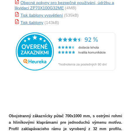
Obecné pokyny pro bezpečné používání, údržbu a
likvidaci ZP70X100G32ME
(4MB)
Tisk šablony vysvětlení
(535kB)
Tisk šablony
(143kB)
Obojstranný zákaznícky pútač 700x1000 mm, s ostrými rohmi
a hliníkovými klaprámami pre jednoduchú výmenu motívu.
Profil zaklapávacieho rámu je vyrobený z 32 mm profilu.