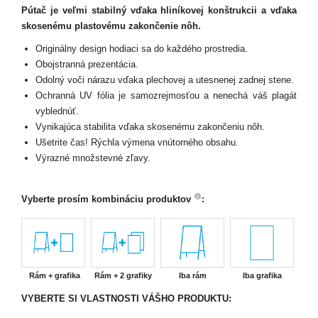
Pútač je veľmi stabilný vďaka hliníkovej konštrukcii a vďaka
skosenému plastovému zakončenie nôh.
Originálny design hodiaci sa do každého prostredia.
Obojstranná prezentácia.
Odolný voči nárazu vďaka plechovej a utesnenej zadnej stene.
Ochranná UV fólia je samozrejmosťou a nenechá váš plagát
vyblednúť.
Vynikajúca stabilita vďaka skosenému zakončeniu nôh.
Ušetrite čas! Rýchla výmena vnútorného obsahu.
Výrazné množstevné zľavy.
Vyberte prosím kombináciu produktov
:
Rám + grafika
Rám + 2 grafiky
Iba rám
Iba grafika
VYBERTE SI VLASTNOSTI VÁŠHO PRODUKTU: