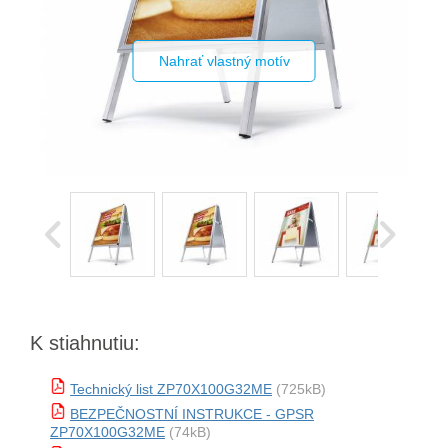
Nahrať vlastný motív
K stiahnutiu:
Technický list ZP70X100G32ME
(725kB)
BEZPEČNOSTNÍ INSTRUKCE - GPSR
ZP70X100G32ME
(74kB)