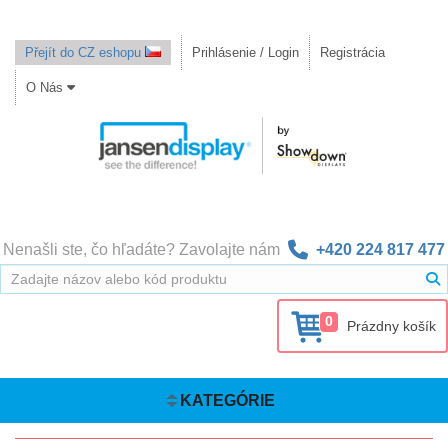
Přejít do CZ eshopu
Prihlásenie / Login
Registrácia
O Nás
Nenašli ste, čo hľadáte? Zavolajte nám
+420 224 817 477
0
Prázdny košík
KATEGÓRIE