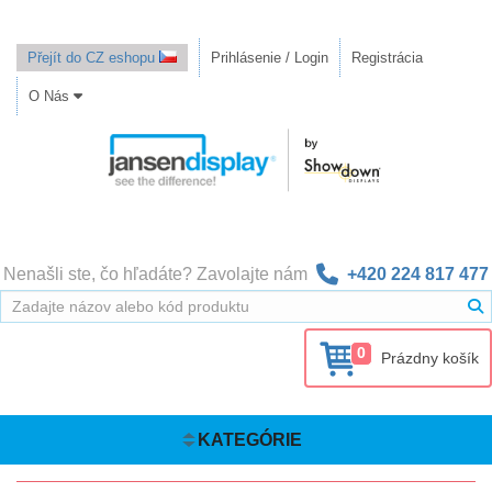
Přejít do CZ eshopu
Prihlásenie / Login
Registrácia
O Nás
Nenašli ste, čo hľadáte? Zavolajte nám
+420 224 817 477
0
Prázdny košík
KATEGÓRIE