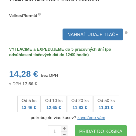
Veľkosť/formát
Veľkosť/formát
NAHRAŤ ÚDAJE TLAČE
VYTLAČÍME a EXPEDUJEME do 5 pracovných dní (po
odsúhlasení tlačových dát do 12:00 hodín)
14,28 €
bez DPH
s DPH
17,56
€
Od 5 ks
Od 10 ks
Od 20 ks
Od 50 ks
13,46 €
12,65 €
11,83 €
11,01 €
potrebujete viac kusov?
zavoláme vám
Množstvo:
PRIDAŤ DO KOŠÍKA