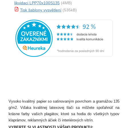
likvidaci LPP70x100S135
(4MB)
Tisk šablony vysvětlení
(535kB)
Vysoko kvalitný papier so satinovaným povrchom a gramážou 135
g/m2. Vďaka kvalitnej latexovej tlači sa môžete spoľahnúť na
krásne farby vašich plagátov, ktoré sa hodia do všetkých typov
klaprámov, reklamných áčiek či interiérových vitrín.
VYBERTE SI VLASTNOSTI VÁŠHO PRODUKTU: