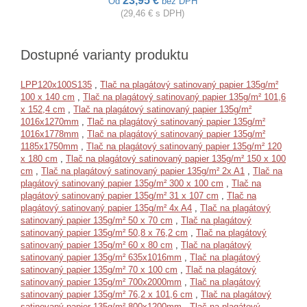
23,95 €
Od
bez DPH
(29,46 € s DPH)
Dostupné varianty produktu
LPP120x100S135
,
Tlač na plagátový satinovaný papier 135g/m²
100 x 140 cm
,
Tlač na plagátový satinovaný papier 135g/m² 101,6
x 152,4 cm
,
Tlač na plagátový satinovaný papier 135g/m²
1016x1270mm
,
Tlač na plagátový satinovaný papier 135g/m²
1016x1778mm
,
Tlač na plagátový satinovaný papier 135g/m²
1185x1750mm
,
Tlač na plagátový satinovaný papier 135g/m² 120
x 180 cm
,
Tlač na plagátový satinovaný papier 135g/m² 150 x 100
cm
,
Tlač na plagátový satinovaný papier 135g/m² 2x A1
,
Tlač na
plagátový satinovaný papier 135g/m² 300 x 100 cm
,
Tlač na
plagátový satinovaný papier 135g/m² 31 x 107 cm
,
Tlač na
plagátový satinovaný papier 135g/m² 4x A4
,
Tlač na plagátový
satinovaný papier 135g/m² 50 x 70 cm
,
Tlač na plagátový
satinovaný papier 135g/m² 50,8 x 76,2 cm
,
Tlač na plagátový
satinovaný papier 135g/m² 60 x 80 cm
,
Tlač na plagátový
satinovaný papier 135g/m² 635x1016mm
,
Tlač na plagátový
satinovaný papier 135g/m² 70 x 100 cm
,
Tlač na plagátový
satinovaný papier 135g/m² 700x2000mm
,
Tlač na plagátový
satinovaný papier 135g/m² 76,2 x 101,6 cm
,
Tlač na plagátový
satinovaný papier 135g/m² 800x1200mm
,
Tlač na plagátový