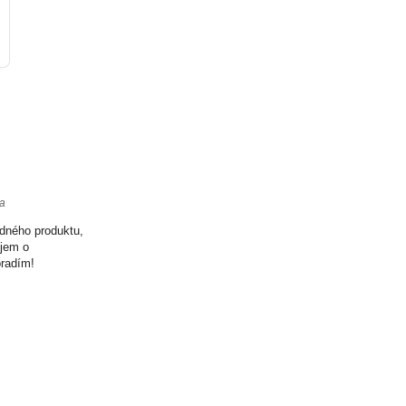
ta
odného produktu,
ujem o
oradím!