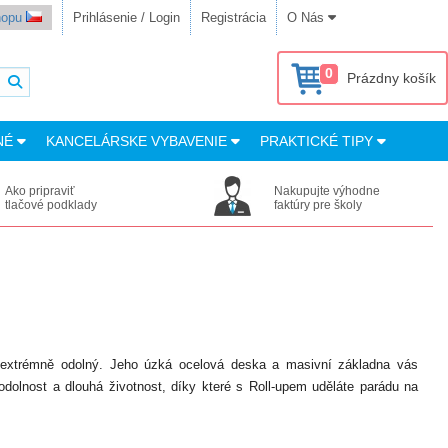
shopu
Prihlásenie / Login
Registrácia
O Nás
0
Prázdny košík
NÉ
KANCELÁRSKE VYBAVENIE
PRAKTICKÉ TIPY
Ako pripraviť
Nakupujte výhodne
tlačové podklady
faktúry pre školy
a extrémně odolný. Jeho úzká ocelová deska a masivní základna vás
odolnost a dlouhá životnost, díky které s Roll-upem uděláte parádu na