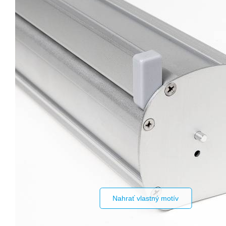
Nahrať vlastný motív