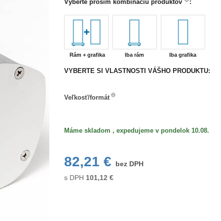
Vyberte prosím kombináciu produktov
:
Rám + grafika
Iba rám
Iba grafika
VYBERTE SI VLASTNOSTI VÁŠHO PRODUKTU:
Veľkosť/formát
Veľkosť/formát
Máme skladom , expedujeme v pondelok 10.08.
82,21 €
bez DPH
s DPH
101,12
€