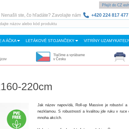
Přejít do CZ e
Nenašli ste, čo hľadáte? Zavolajte nám
+420 224 817 477
E A ÁČKA
LETÁKOVÉ STOJANČEKY
VITRÍNY UZAMYKATEĽ
Tlačíme a vyrábame
ajcov
v Česku
0x160-220cm
Jak název napovídá, Roll-up Massive je robuství 
nezklamou. S robustností a kvalitou jde ruku v ruce 
mnoha akcích.