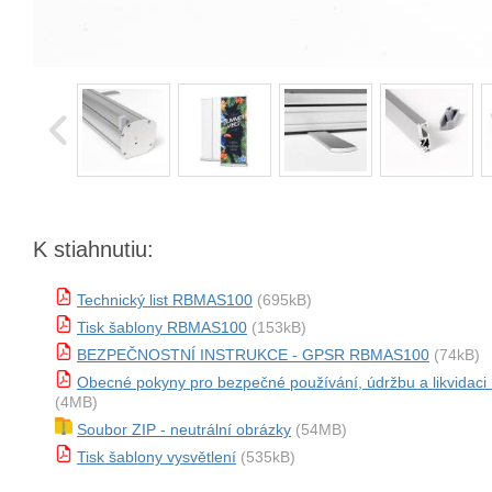
K stiahnutiu:
Technický list RBMAS100
(695kB)
Tisk šablony RBMAS100
(153kB)
BEZPEČNOSTNÍ INSTRUKCE - GPSR RBMAS100
(74kB)
Obecné pokyny pro bezpečné používání, údržbu a likvida
(4MB)
Soubor ZIP - neutrální obrázky
(54MB)
Tisk šablony vysvětlení
(535kB)