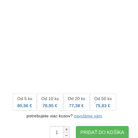
Od 5 ks
Od 10 ks
Od 20 ks
Od 50 ks
80,56 €
78,95 €
77,38 €
75,83 €
potrebujete viac kusov?
zavoláme vám
Množstvo:
PRIDAŤ DO KOŠÍKA