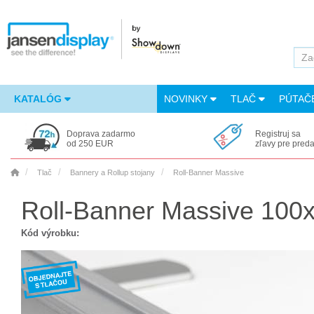
KATALÓG
NOVINKY
TLAČ
PÚTAČ
Doprava zadarmo
Registruj sa
od 250 EUR
zľavy pre pred
Tlač
Bannery a Rollup stojany
Roll-Banner Massive
Roll-Banner Massive 10
Kód výrobku: