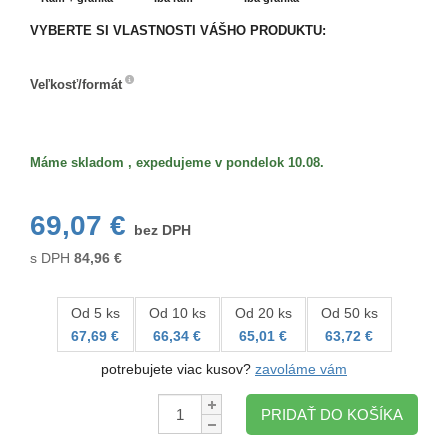
VYBERTE SI VLASTNOSTI VÁŠHO PRODUKTU:
Veľkosť/formát
Veľkosť/formát
Máme skladom , expedujeme v pondelok 10.08.
69,07 €
bez DPH
s DPH
84,96
€
Od 5 ks
Od 10 ks
Od 20 ks
Od 50 ks
67,69 €
66,34 €
65,01 €
63,72 €
potrebujete viac kusov?
zavoláme vám
Množstvo:
PRIDAŤ DO KOŠÍKA