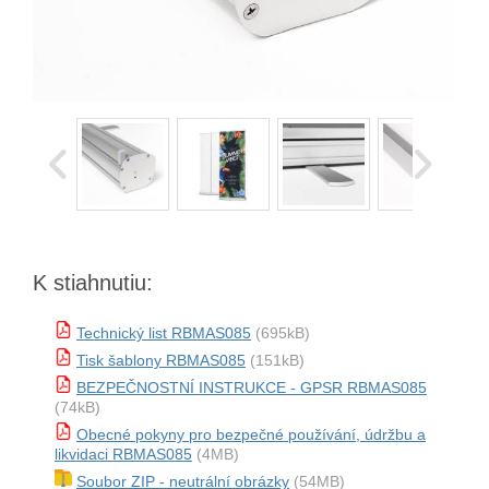
K stiahnutiu:
Technický list RBMAS085
(695kB)
Tisk šablony RBMAS085
(151kB)
BEZPEČNOSTNÍ INSTRUKCE - GPSR RBMAS085
(74kB)
Obecné pokyny pro bezpečné používání, údržbu a
likvidaci RBMAS085
(4MB)
Soubor ZIP - neutrální obrázky
(54MB)