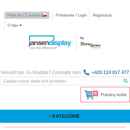
Přejít do CZ eshopu
Prihlásenie / Login
Registrácia
O Nás
Nenašli ste, čo hľadáte? Zavolajte nám
+420 224 817 477
0
Prázdny košík
KATEGÓRIE