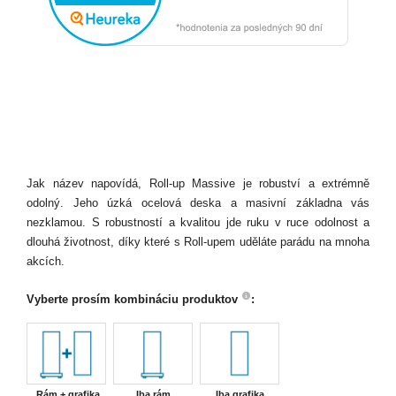
Jak název napovídá, Roll-up Massive je robuství a extrémně
odolný. Jeho úzká ocelová deska a masivní základna vás
nezklamou. S robustností a kvalitou jde ruku v ruce odolnost a
dlouhá životnost, díky které s Roll-upem uděláte parádu na mnoha
akcích.
Vyberte prosím kombináciu produktov
:
Rám + grafika
Iba rám
Iba grafika