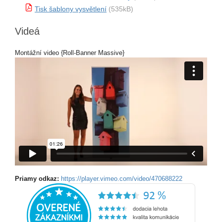
Tisk šablony vysvětlení
(535kB)
Videá
Montážní video {Roll-Banner Massive}
Priamy odkaz:
https://player.vimeo.com/video/470688222