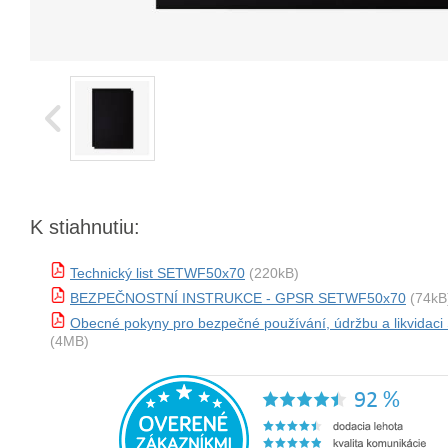
K stiahnutiu:
Technický list SETWF50x70
(220kB)
BEZPEČNOSTNÍ INSTRUKCE - GPSR SETWF50x70
(74kB
Obecné pokyny pro bezpečné používání, údržbu a likvida
(4MB)