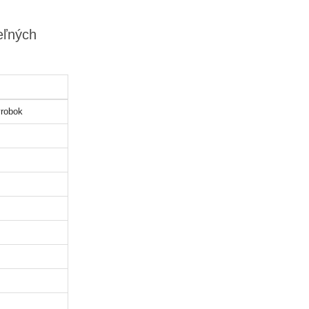
eľných
robok