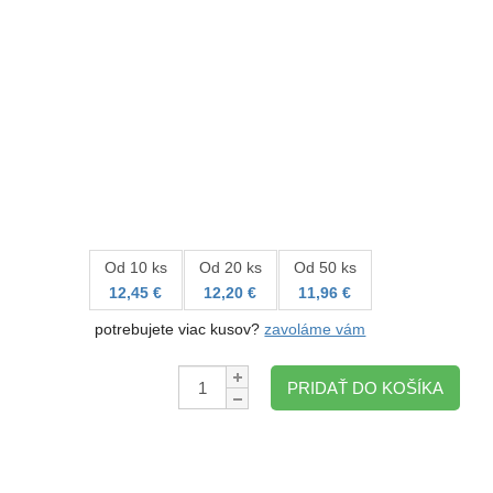
Od 10 ks
Od 20 ks
Od 50 ks
12,45 €
12,20 €
11,96 €
potrebujete viac kusov?
zavoláme vám
Množstvo:
PRIDAŤ DO KOŠÍKA