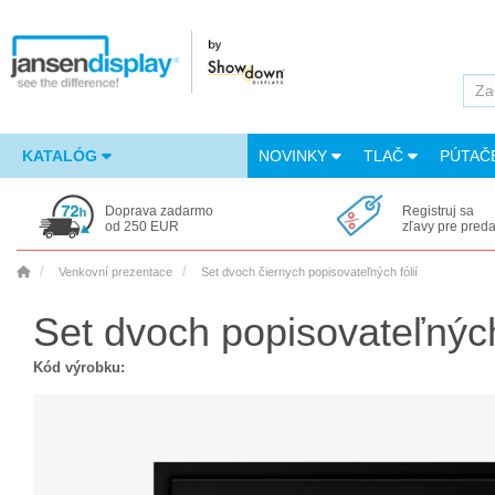
KATALÓG
NOVINKY
TLAČ
PÚTAČ
Doprava zadarmo
Registruj sa
od 250 EUR
zľavy pre pred
Venkovní prezentace
Set dvoch čiernych popisovateľných fólií
Set dvoch popisovateľný
Kód výrobku: