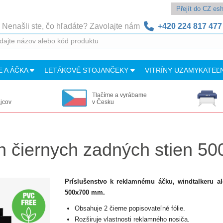
Přejít do CZ e
Nenašli ste, čo hľadáte? Zavolajte nám
+420 224 817 477
E A ÁČKA
LETÁKOVÉ STOJANČEKY
VITRÍNY UZAMYKATEĽ
Tlačíme a vyrábame
ajcov
v Česku
ch čiernych zadných stien 
Príslušenstvo k reklamnému áčku, windtalkeru ale
500x700 mm.
Obsahuje 2 čierne popisovateľné fólie.
Rozširuje vlastnosti reklamného nosiča.