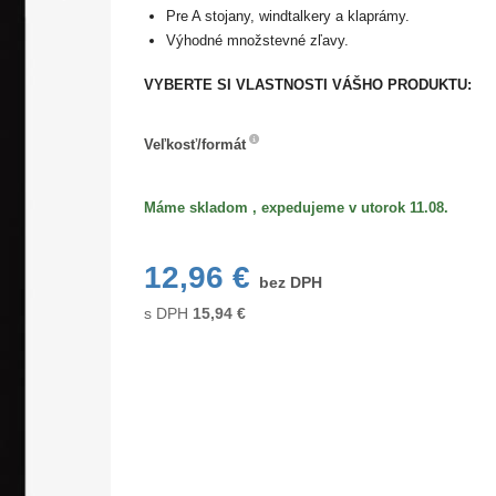
Pre A stojany, windtalkery a klaprámy.
Výhodné množstevné zľavy.
VYBERTE SI VLASTNOSTI VÁŠHO PRODUKTU:
Veľkosť/formát
Veľkosť/formát
Máme skladom , expedujeme v utorok 11.08.
12,96 €
bez DPH
s DPH
15,94
€