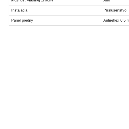
Možnosť vlastnej značky
Áno
Inštalácia
Príslušenstvo
Panel predný
Antireflex 0,5