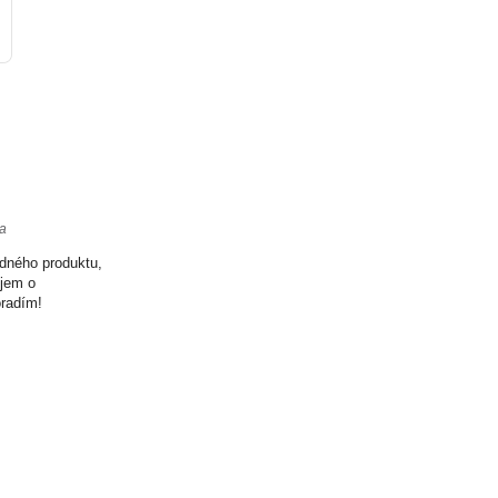
ta
odného produktu,
ujem o
oradím!