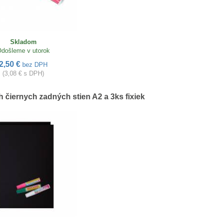
Skladom
došleme v utorok
2,50 €
bez DPH
(3,08 € s DPH)
 čiernych zadných stien A2 a 3ks fixiek