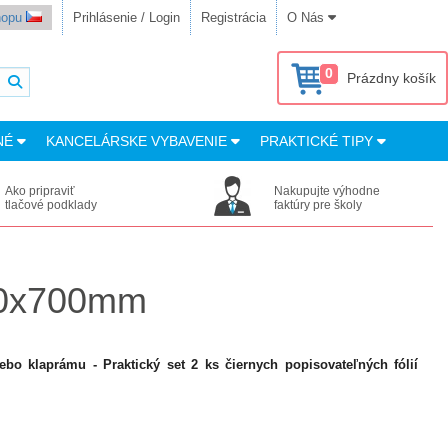
shopu
Prihlásenie / Login
Registrácia
O Nás
0
Prázdny košík
NÉ
KANCELÁRSKE VYBAVENIE
PRAKTICKÉ TIPY
Ako pripraviť
Nakupujte výhodne
tlačové podklady
faktúry pre školy
500x700mm
bo klaprámu - Praktický set 2 ks čiernych popisovateľných fólií