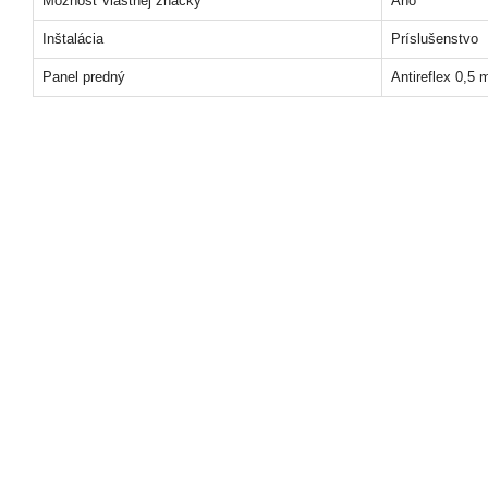
Možnosť vlastnej značky
Áno
Inštalácia
Príslušenstvo
Panel predný
Antireflex 0,5