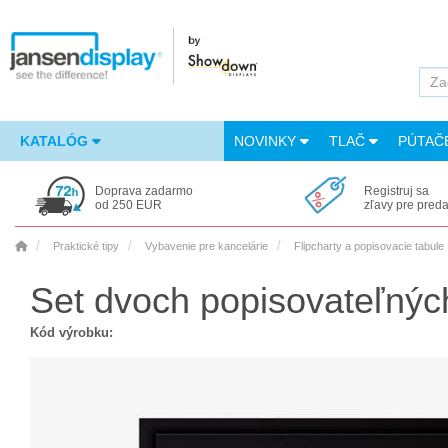
KATALÓG
NOVINKY
TLAČ
PÚTAČ
Doprava zadarmo
Registruj sa
od 250 EUR
zľavy pre pred
Praktické tipy
Vybavenie pre kancelárie
Flipcharty a popisovacie tabule
Set dvoch popisovateľnýc
Kód výrobku: