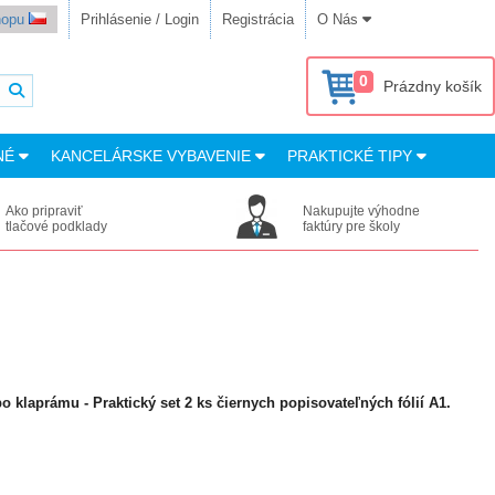
shopu
Prihlásenie / Login
Registrácia
O Nás
0
Prázdny košík
NÉ
KANCELÁRSKE VYBAVENIE
PRAKTICKÉ TIPY
Ako pripraviť
Nakupujte výhodne
tlačové podklady
faktúry pre školy
 klaprámu - Praktický set 2 ks čiernych popisovateľných fólií A1.