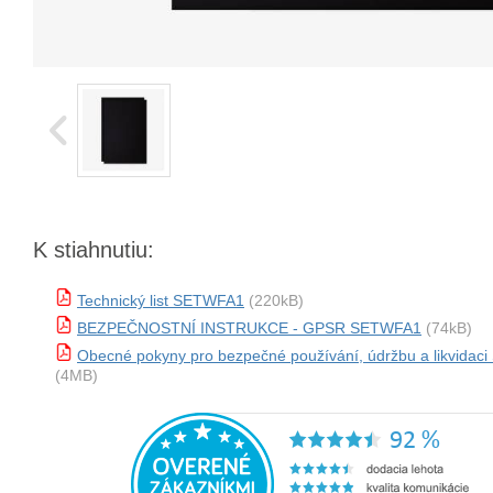
K stiahnutiu:
Technický list SETWFA1
(220kB)
BEZPEČNOSTNÍ INSTRUKCE - GPSR SETWFA1
(74kB)
Obecné pokyny pro bezpečné používání, údržbu a likvida
(4MB)