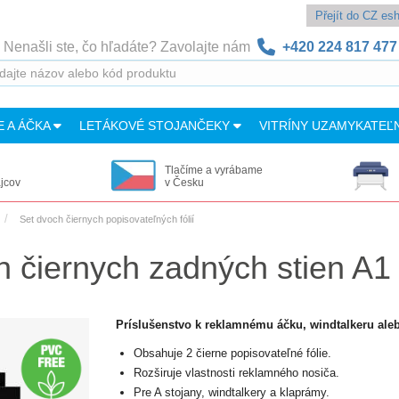
Přejít do CZ e
Nenašli ste, čo hľadáte? Zavolajte nám
+420 224 817 477
E A ÁČKA
LETÁKOVÉ STOJANČEKY
VITRÍNY UZAMYKATEĽ
Tlačíme a vyrábame
ajcov
v Česku
Set dvoch čiernych popisovateľných fólií
h čiernych zadných stien A1
Príslušenstvo k reklamnému áčku, windtalkeru alebo
Obsahuje 2 čierne popisovateľné fólie.
Rozširuje vlastnosti reklamného nosiča.
Pre A stojany, windtalkery a klaprámy.