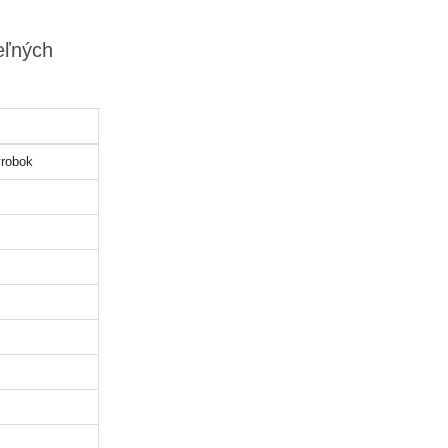
eľných
robok