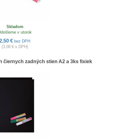
Skladom
došleme v utorok
2,50 €
bez DPH
(3,08 € s DPH)
 čiernych zadných stien A2 a 3ks fixiek