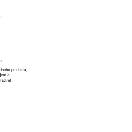
ta
odného produktu,
ujem o
oradím!