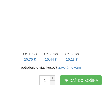
Od 10 ks
Od 20 ks
Od 50 ks
15,75 €
15,44 €
15,13 €
potrebujete viac kusov?
zavoláme vám
Množstvo:
PRIDAŤ DO KOŠÍKA